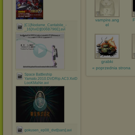
vampire.ang
F
el
[C1]Nodame_Cantabile_-
_16[XviD][006B796E].avi
grabki
« poprzednia strona
Space Battleship
Yamato.2010.DVDRip.AC3.XviD-
LooKMaNe.avi
gokusen_ep08_dvd[sars].avi