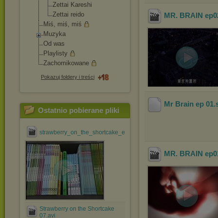
Zettai Kareshi
Zettai reido
MR. BRAIN ep02
Miś, miś, miś
Muzyka
Od was
Playlisty
Zachomikowane
Pokazuj foldery i treści
Mr Brain ep 01
.
Ostatnio pobierane pliki
strawberry_on_the_shortcake_ep_#01_[jdrama@efnet].avi
MR. BRAIN ep01
Strawberry on the Shortcake
07.avi