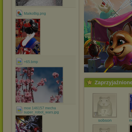
MaikoBig.png
+65.bmp
Zaprzyjaźnion
moe 146157 mecha
super_robot_wars.jpg
sobson
n