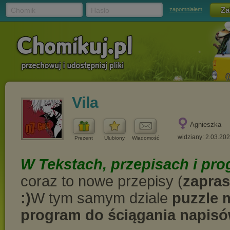
Chomik
Hasło
zapomniałem
Vila
Agnieszka
widziany: 2.03.20
Prezent
Ulubiony
Wiadomość