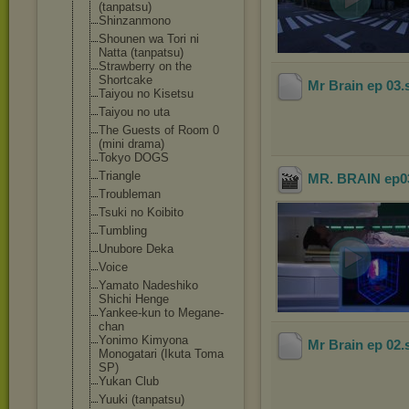
(tanpatsu)
Shinzanmono
Shounen wa Tori ni
Natta (tanpatsu)
Strawberry on the
Shortcake
Mr Brain ep 03
.
Taiyou no Kisetsu
Taiyou no uta
The Guests of Room 0
(mini drama)
Tokyo DOGS
Triangle
MR. BRAIN ep03
Troubleman
Tsuki no Koibito
Tumbling
Unubore Deka
Voice
Yamato Nadeshiko
Shichi Henge
Yankee-kun to Megane-
chan
Yonimo Kimyona
Mr Brain ep 02
.
Monogatari (Ikuta Toma
SP)
Yukan Club
Yuuki (tanpatsu)