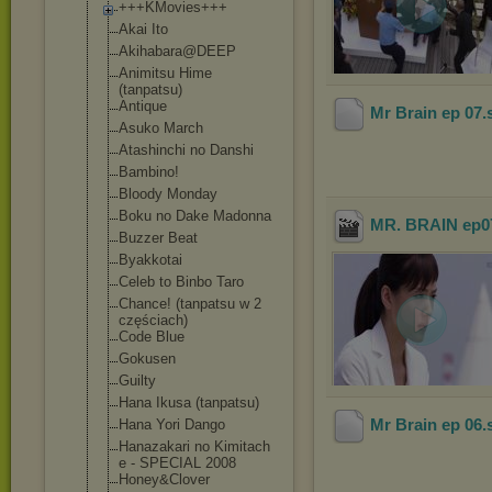
+++KMovies+++
Akai Ito
Akihabara@DEEP
Animitsu Hime
(tanpatsu)
Antique
Mr Brain ep 07
.
Asuko March
Atashinchi no Danshi
Bambino!
Bloody Monday
Boku no Dake Madonna
MR. BRAIN ep07
Buzzer Beat
Byakkotai
Celeb to Binbo Taro
Chance! (tanpatsu w 2
częściach)
Code Blue
Gokusen
Guilty
Hana Ikusa (tanpatsu)
Mr Brain ep 06
.
Hana Yori Dango
Hanazakari no Kimitach
e - SPECIAL 2008
Honey&Clover