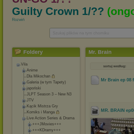
Rozwiń
Szukaj plików na tym chomiku
Foldery
Mr. Brain
Vila
sortuj według:
Anime
Dla Mikochan
Mr Brain ep 08 f
Galeria (w tym Tapety)
japoński
JLPT Season 3 – New N3
JTV
Kącik Mistrza Gry
MR. BRAIN ep08 
Komiks i Manga
Live Action Series & Drama
+++JMovies+++
+++KDramy+++