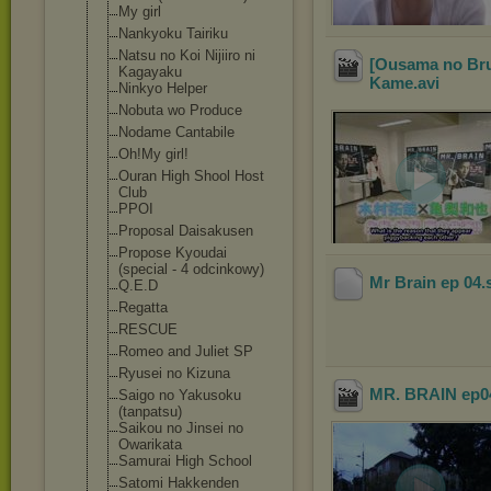
My girl
Nankyoku Tairiku
Natsu no Koi Nijiiro ni
[Ousama no Bru
Kagayaku
Kame
.avi
Ninkyo Helper
Nobuta wo Produce
Nodame Cantabile
Oh!My girl!
Ouran High Shool Host
Club
PPOI
Proposal Daisakusen
Propose Kyoudai
(special - 4 odcinkowy)
Mr Brain ep 04
.
Q.E.D
Regatta
RESCUE
Romeo and Juliet SP
Ryusei no Kizuna
MR. BRAIN ep04
Saigo no Yakusoku
(tanpatsu)
Saikou no Jinsei no
Owarikata
Samurai High School
Satomi Hakkenden