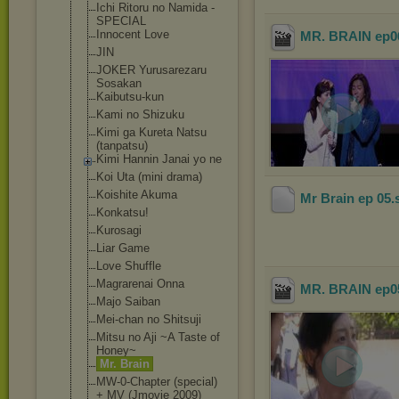
Ichi Ritoru no Namida -
SPECIAL
Innocent Love
MR. BRAIN ep06
JIN
JOKER Yurusarezaru
Sosakan
Kaibutsu-kun
Kami no Shizuku
Kimi ga Kureta Natsu
(tanpatsu)
Kimi Hannin Janai yo ne
Koi Uta (mini drama)
Koishite Akuma
Mr Brain ep 05
.
Konkatsu!
Kurosagi
Liar Game
Love Shuffle
Magrarenai Onna
MR. BRAIN ep05
Majo Saiban
Mei-chan no Shitsuji
Mitsu no Aji ~A Taste of
Honey~
Mr. Brain
MW-0-Chapter (special)
+ MV (Jmovie 2009)