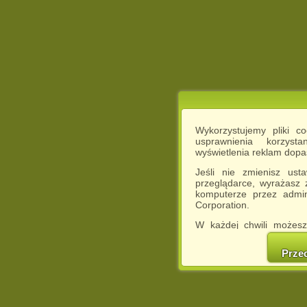
Wykorzystujemy pliki c
usprawnienia korzyst
wyświetlenia reklam dop
Jeśli nie zmienisz ust
przeglądarce, wyrażasz
komputerze przez admin
Corporation.
W każdej chwili możesz
cookies w swojej przeglą
w naszej Pol
Prze
http://chomikuj.pl/Polity
Jednocześnie informuje
może spowodować ogr
Chomikuj.pl.