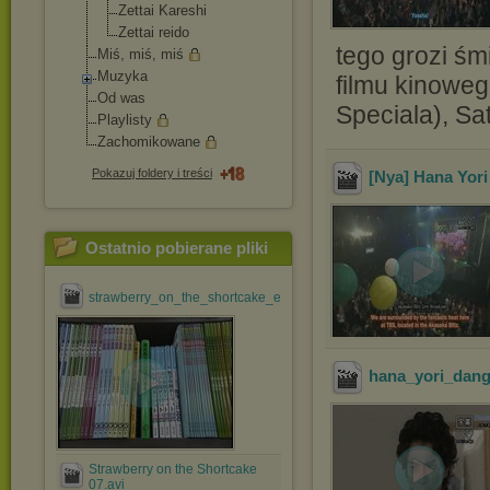
Zettai Kareshi
Zettai reido
tego grozi śm
Miś, miś, miś
Muzyka
filmu kinoweg
Od was
Speciala), S
Playlisty
Zachomikowane
Pokazuj foldery i treści
[Nya] Hana Yori
Ostatnio pobierane pliki
strawberry_on_the_shortcake_ep_#01_[jdrama@efnet].avi
hana_yori_dang
Strawberry on the Shortcake
07.avi