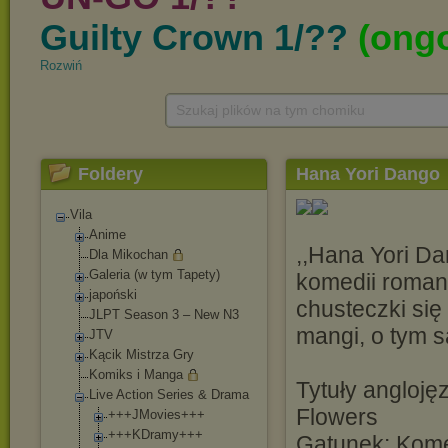
Rozwiń
Szukaj plików na tym chomiku
Foldery
Hana Yori Dango
Vila
Anime
,,Hana Yori Da
Dla Mikochan
Galeria (w tym Tapety)
komedii roman
japoński
chusteczki się
JLPT Season 3 – New N3
mangi, o tym s
JTV
Kącik Mistrza Gry
Komiks i Manga
Tytuły angloję
Live Action Series & Drama
Flowers
+++JMovies+++
+++KDramy+++
Gatunek: Kome