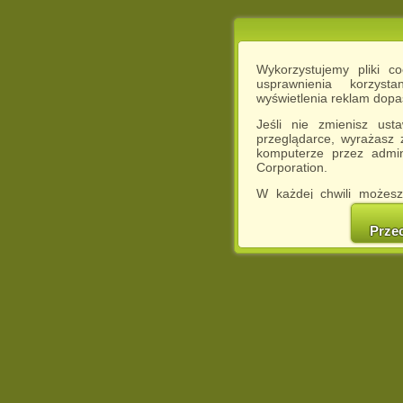
Wykorzystujemy pliki c
usprawnienia korzyst
wyświetlenia reklam dop
Jeśli nie zmienisz ust
przeglądarce, wyrażasz
komputerze przez admin
Corporation.
W każdej chwili możesz
cookies w swojej przeglą
w naszej Pol
Prze
http://chomikuj.pl/Polity
Jednocześnie informuje
może spowodować ogr
Chomikuj.pl.
W przypadku braku twojej
prosimy o opuszczenie se
Wykorzystanie plików c
(dostosowanie reklam do
działań marketingowych).