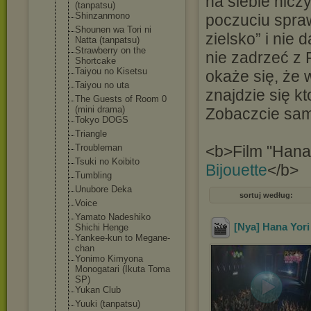
na siebie nic
(tanpatsu)
Shinzanmono
poczuciu spraw
Shounen wa Tori ni
zielsko” i nie
Natta (tanpatsu)
Strawberry on the
nie zadrzeć z
Shortcake
Taiyou no Kisetsu
okaże się, że 
Taiyou no uta
znajdzie się 
The Guests of Room 0
(mini drama)
Zobaczcie sam
Tokyo DOGS
Triangle
Troubleman
<b>Film "Hana 
Tsuki no Koibito
Bijouette
</b>
Tumbling
Unubore Deka
sortuj według:
Voice
Yamato Nadeshiko
[Nya] Hana Yori
Shichi Henge
Yankee-kun to Megane-
chan
Yonimo Kimyona
Monogatari (Ikuta Toma
SP)
Yukan Club
Yuuki (tanpatsu)