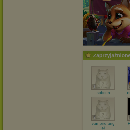
Zaprzyjaźnion
sobson
n
vampire.ang
F
el