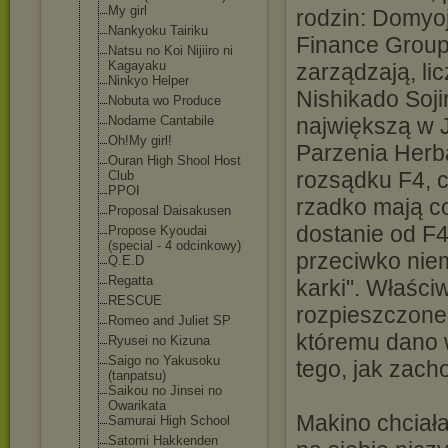
My girl
rodzin: Domyoj
Nankyoku Tairiku
Finance Group;
Natsu no Koi Nijiiro ni
Kagayaku
zarządzają, li
Ninkyo Helper
Nishikado Soji
Nobuta wo Produce
Nodame Cantabile
największą w J
Oh!My girl!
Parzenia Herb
Ouran High Shool Host
rozsądku F4, c
Club
PPOI
rzadko mają c
Proposal Daisakusen
dostanie od F4
Propose Kyoudai
(special - 4 odcinkowy)
przeciwko nie
Q.E.D
Regatta
karki". Właści
RESCUE
rozpieszczone
Romeo and Juliet SP
któremu dano w
Ryusei no Kizuna
Saigo no Yakusoku
tego, jak zach
(tanpatsu)
Saikou no Jinsei no
Owarikata
Makino chciał
Samurai High School
Satomi Hakkenden