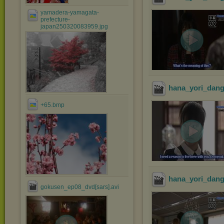
yamadera-yamagata-
prefecture-
japan250320083959.jpg
hana_yori_dang
+65.bmp
hana_yori_dang
gokusen_ep08_dvd[sars].avi