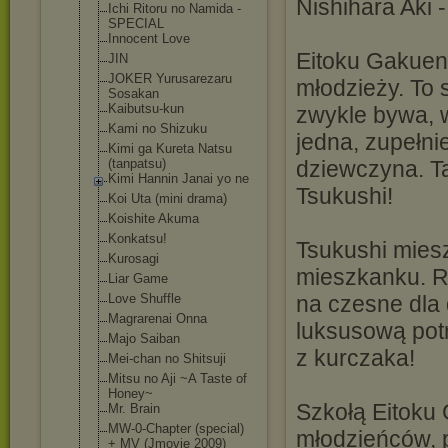
Nishihara Aki 
Ichi Ritoru no Namida -
SPECIAL
Innocent Love
Eitoku Gakuen 
JIN
JOKER Yurusarezaru
młodzieży. To 
Sosakan
Kaibutsu-kun
zwykle bywa, w
Kami no Shizuku
jedna, zupełni
Kimi ga Kureta Natsu
(tanpatsu)
dziewczyna. Ta
Kimi Hannin Janai yo ne
Tsukushi!
Koi Uta (mini drama)
Koishite Akuma
Konkatsu!
Tsukushi mies
Kurosagi
mieszkanku. R
Liar Game
Love Shuffle
na czesne dla 
Magrarenai Onna
luksusową pot
Majo Saiban
z kurczaka!
Mei-chan no Shitsuji
Mitsu no Aji ~A Taste of
Honey~
Szkołą Eitoku 
Mr. Brain
MW-0-Chapter (special)
młodzieńców, 
+ MV (Jmovie 2009)