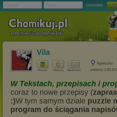
Chomik
Hasło
zapomniałem
Vila
Agnieszka
widziany: 2.03.20
Prezent
Ulubiony
Wiadomość