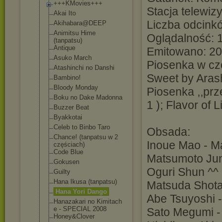
+++KMovies+++
Stacja telewiz
Akai Ito
Liczba odcinkó
Akihabara@DEEP
Animitsu Hime
Oglądalność: 1
(tanpatsu)
Antique
Emitowano: 20
Asuko March
Piosenka w cz
Atashinchi no Danshi
Sweet by Arash
Bambino!
Bloody Monday
Piosenka ,,prz
Boku no Dake Madonna
1 ); Flavor of 
Buzzer Beat
Byakkotai
Celeb to Binbo Taro
Obsada:
Chance! (tanpatsu w 2
Inoue Mao - M
częściach)
Code Blue
Matsumoto Jun 
Gokusen
Oguri Shun ^^
Guilty
Hana Ikusa (tanpatsu)
Matsuda Shota 
Hana Yori Dango
Abe Tsuyoshi 
Hanazakari no Kimitach
e - SPECIAL 2008
Sato Megumi -
Honey&Clover