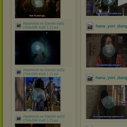
Atashinchi no Danshi ep01
hana_yori_dang
(704x396 XviD 1.2).avi
Atashinchi no Danshi ep02
(704x396 XviD 1.2).avi
hana_yori_dang
Atashinchi no Danshi ep03
(704x396 XviD 1.2).avi