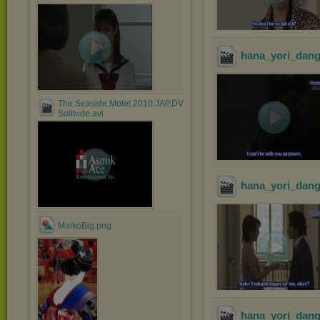
hana_yori_dang
The.Seaside.Motel.2010.JAP.DVDRip.XviD-
Solitude.avi
hana_yori_dang
MaikoBig.png
hana_yori_dang