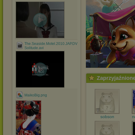
The.Seaside.Motel.2010.JAP.DVDRip.XviD-
Solitude.avi
Zaprzyjaźnion
MaikoBig.png
sobson
n