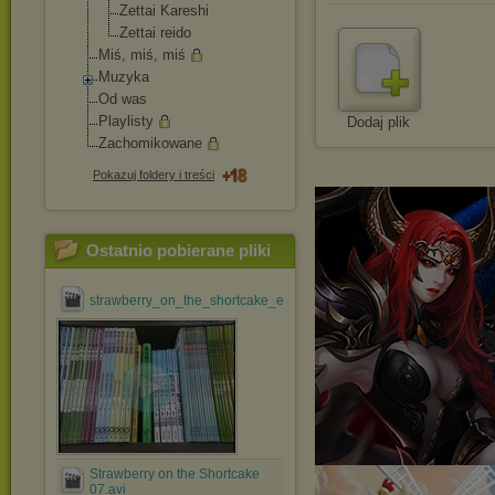
Zettai Kareshi
Zettai reido
Miś, miś, miś
Muzyka
Od was
Playlisty
Dodaj plik
Zachomikowane
Pokazuj foldery i treści
Ostatnio pobierane pliki
strawberry_on_the_shortcake_ep_#01_[jdrama@efnet].avi
Strawberry on the Shortcake
07.avi