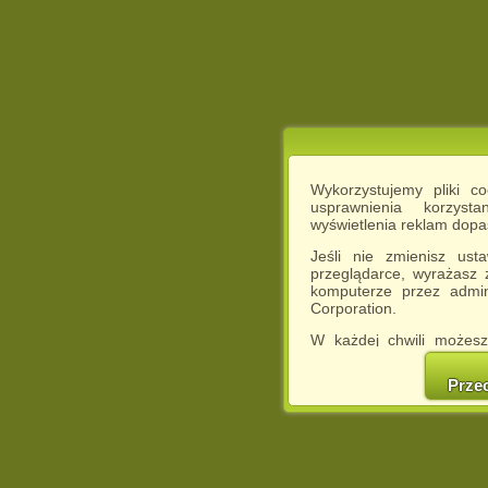
Wykorzystujemy pliki c
usprawnienia korzyst
wyświetlenia reklam dop
Jeśli nie zmienisz ust
przeglądarce, wyrażasz
komputerze przez admin
Corporation.
W każdej chwili możesz
cookies w swojej przeglą
w naszej Pol
Prze
http://chomikuj.pl/Polity
Jednocześnie informuje
może spowodować ogr
Chomikuj.pl.