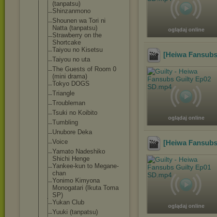
(tanpatsu)
Shinzanmono
Shounen wa Tori ni
Natta (tanpatsu)
oglądaj online
Strawberry on the
Shortcake
Taiyou no Kisetsu
[Heiwa Fansubs
Taiyou no uta
The Guests of Room 0
(mini drama)
Tokyo DOGS
Triangle
Troubleman
Tsuki no Koibito
oglądaj online
Tumbling
Unubore Deka
Voice
[Heiwa Fansubs
Yamato Nadeshiko
Shichi Henge
Yankee-kun to Megane-
chan
Yonimo Kimyona
Monogatari (Ikuta Toma
SP)
Yukan Club
oglądaj online
Yuuki (tanpatsu)