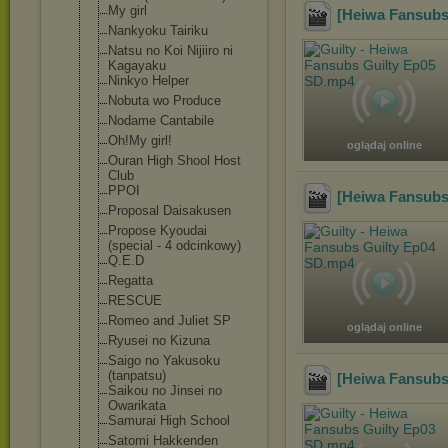
My girl
[Heiwa Fansubs
Nankyoku Tairiku
Natsu no Koi Nijiiro ni
Kagayaku
Ninkyo Helper
Nobuta wo Produce
Nodame Cantabile
Oh!My girl!
oglądaj online
Ouran High Shool Host
Club
PPOI
[Heiwa Fansubs
Proposal Daisakusen
Propose Kyoudai
(special - 4 odcinkowy)
Q.E.D
Regatta
RESCUE
Romeo and Juliet SP
oglądaj online
Ryusei no Kizuna
Saigo no Yakusoku
(tanpatsu)
[Heiwa Fansubs
Saikou no Jinsei no
Owarikata
Samurai High School
Satomi Hakkenden