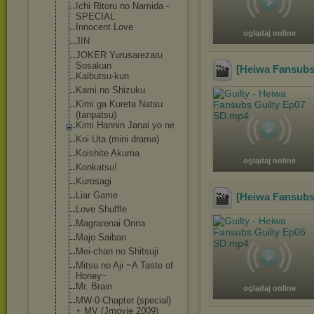
Ichi Ritoru no Namida -
SPECIAL
Innocent Love
oglądaj online
JIN
JOKER Yurusarezaru
Sosakan
[Heiwa Fansubs
Kaibutsu-kun
Kami no Shizuku
Kimi ga Kureta Natsu
(tanpatsu)
Kimi Hannin Janai yo ne
Koi Uta (mini drama)
Koishite Akuma
oglądaj online
Konkatsu!
Kurosagi
Liar Game
[Heiwa Fansubs
Love Shuffle
Magrarenai Onna
Majo Saiban
Mei-chan no Shitsuji
Mitsu no Aji ~A Taste of
Honey~
Mr. Brain
oglądaj online
MW-0-Chapter (special)
+ MV (Jmovie 2009)