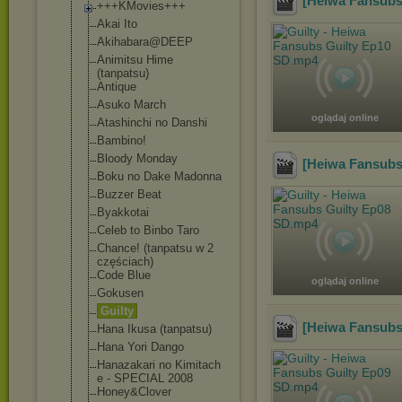
[Heiwa Fansubs
+++KMovies+++
Akai Ito
Akihabara@DEEP
Animitsu Hime
(tanpatsu)
Antique
Asuko March
oglądaj online
Atashinchi no Danshi
Bambino!
Bloody Monday
[Heiwa Fansubs
Boku no Dake Madonna
Buzzer Beat
Byakkotai
Celeb to Binbo Taro
Chance! (tanpatsu w 2
częściach)
Code Blue
oglądaj online
Gokusen
Guilty
[Heiwa Fansubs
Hana Ikusa (tanpatsu)
Hana Yori Dango
Hanazakari no Kimitach
e - SPECIAL 2008
Honey&Clover