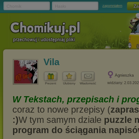
Chomik
Hasło
zapomniałem
Vila
Agnieszka
widziany: 2.03.20
Prezent
Ulubiony
Wiadomość