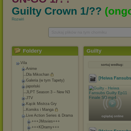
Rozwiń
Szukaj plików na tym chomiku
Foldery
Guilty
Vila
sortuj według:
Anime
Dla Mikochan
[Heiwa Fansubs]
Galeria (w tym Tapety)
japoński
JLPT Season 3 – New N3
JTV
Kącik Mistrza Gry
Komiks i Manga
Live Action Series & Drama
oglądaj online
+++JMovies+++
+++KDramy+++