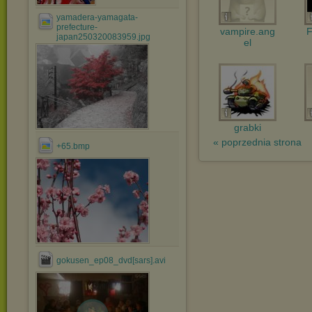
yamadera-yamagata-
prefecture-
vampire.ang
F
japan250320083959.jpg
el
grabki
« poprzednia strona
+65.bmp
gokusen_ep08_dvd[sars].avi