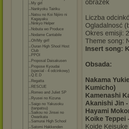
My girl
Nankyoku Tairiku
Natsu no Koi Nijiiro ni
Liczba odcinkó
Kagayaku
Ninkyo Helper
Ogladalnosć (b
Nobuta wo Produce
Okres emisji: 
Nodame Cantabile
Theme song: N
Oh!My girl!
Ouran High Shool Host
Insert song:
Club
PPOI
Proposal Daisakusen
Obsada:
Propose Kyoudai
(special - 4 odcinkowy)
Q.E.D
Nakama Yukie
Regatta
Kumicho)
RESCUE
Romeo and Juliet SP
Kamenashi Ka
Ryusei no Kizuna
Akanishi Jin 
Saigo no Yakusoku
(tanpatsu)
Hayami Mokom
Saikou no Jinsei no
Owarikata
Koike Teppei 
Samurai High School
Koide Keisuke
Satomi Hakkenden