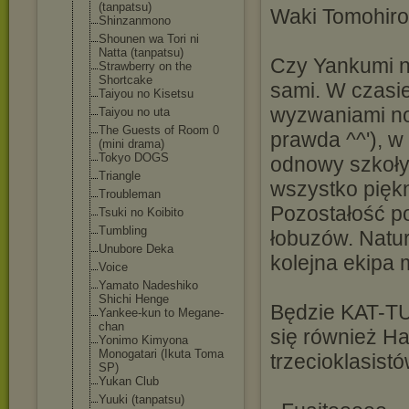
(tanpatsu)
Waki Tomohiro
Shinzanmono
Shounen wa Tori ni
Natta (tanpatsu)
Czy Yankumi na
Strawberry on the
Shortcake
sami. W czasi
Taiyou no Kisetsu
wyzwaniami no
Taiyou no uta
The Guests of Room 0
prawda ^^'), w
(mini drama)
Tokyo DOGS
odnowy szkoły.
Triangle
wszystko piękn
Troubleman
Pozostałość p
Tsuki no Koibito
Tumbling
łobuzów. Natur
Unubore Deka
kolejna ekipa 
Voice
Yamato Nadeshiko
Shichi Henge
Będzie KAT-TUN
Yankee-kun to Megane-
chan
się również H
Yonimo Kimyona
Monogatari (Ikuta Toma
trzecioklasis
SP)
Yukan Club
Yuuki (tanpatsu)