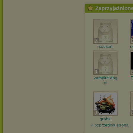
Zaprzyjaźnion
sobson
n
vampire.ang
F
el
grabki
« poprzednia strona