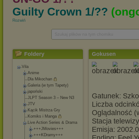
Rozwiń
Szukaj plików na tym chomiku
Foldery
Gokusen
Vila
Anime
Dla Mikochan
Galeria (w tym Tapety)
japoński
Gatunek: Szko
JLPT Season 3 – New N3
Liczba odcinkó
JTV
Kącik Mistrza Gry
Oglądalność (w
Komiks i Manga
Stacja telewiz
Live Action Series & Drama
Emisja: 2002.
+++JMovies+++
+++KDramy+++
Ending: Feel 