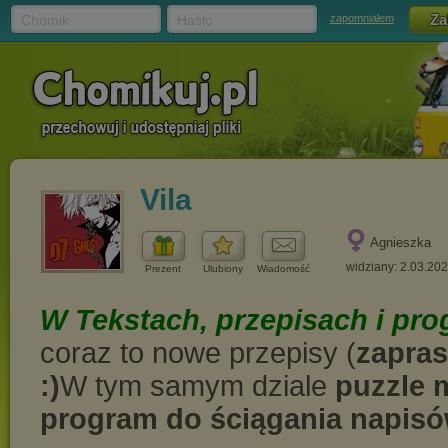
Chomik
Hasło
zapomniałem
Vila
Agnieszka
widziany: 2.03.20
Prezent
Ulubiony
Wiadomość