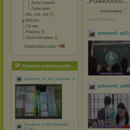
,,Fuaitooooo...
Zettai Kareshi
Zettai reido
sortuj według:
Miś, miś, miś
« poprzednia strona
Muzyka
Od was
Playlisty
gokusen3_ep11_
Zachomikowane
Pokazuj foldery i treści
Ostatnio pobierane pliki
strawberry_on_the_shortcake_ep_#01_[jdrama@efnet].avi
gokusen3_ep09_
Strawberry on the Shortcake
07.avi