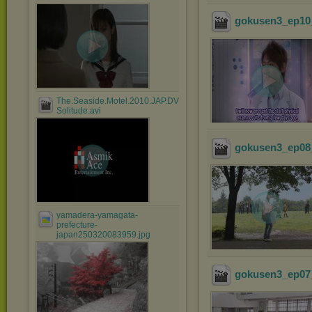
gokusen3_ep10_
The.Seaside.Motel.2010.JAP.DVDRip.XviD-
Solitude.avi
gokusen3_ep08_
yamadera-yamagata-
prefecture-
japan250320083959.jpg
gokusen3_ep07_