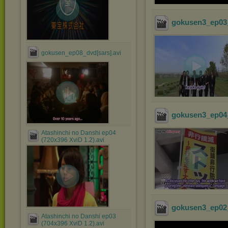
gokusen3_ep03_
gokusen_ep08_dvd[sars].avi
gokusen3_ep04_
Atashinchi no Danshi ep04
(720x396 XviD 1.2).avi
gokusen3_ep02_
Atashinchi no Danshi ep03
(704x396 XviD 1.2).avi