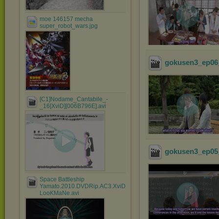
moe 146157 mecha
super_robot_wars.jpg
gokusen3_ep06_
[C1]Nodame_Cantabile_-
_16[XviD][006B796E].avi
gokusen3_ep05_
Space Battleship
Yamato.2010.DVDRip.AC3.XviD-
LooKMaNe.avi