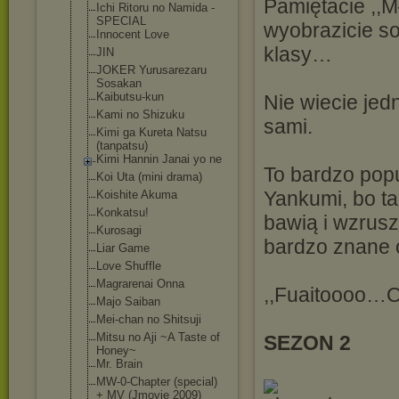
Pamiętacie ,,M
Ichi Ritoru no Namida -
SPECIAL
wyobrazicie so
Innocent Love
klasy…
JIN
JOKER Yurusarezaru
Sosakan
Kaibutsu-kun
Nie wiecie jed
Kami no Shizuku
sami.
Kimi ga Kureta Natsu
(tanpatsu)
Kimi Hannin Janai yo ne
To bardzo popu
Koi Uta (mini drama)
Yankumi, bo ta
Koishite Akuma
Konkatsu!
bawią i wzrusz
Kurosagi
bardzo znane 
Liar Game
Love Shuffle
Magrarenai Onna
,,Fuaitoooo…O
Majo Saiban
Mei-chan no Shitsuji
Mitsu no Aji ~A Taste of
SEZON 2
Honey~
Mr. Brain
MW-0-Chapter (special)
+ MV (Jmovie 2009)