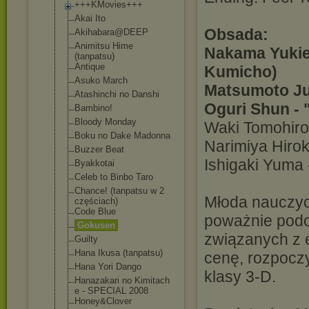
+++KMovies+++
Akai Ito
Obsada:
Akihabara@DEEP
Animitsu Hime
Nakama Yukie
(tanpatsu)
Antique
Kumicho)
Asuko March
Matsumoto Ju
Atashinchi no Danshi
Oguri Shun - 
Bambino!
Bloody Monday
Waki Tomohiro
Boku no Dake Madonna
Narimiya Hirok
Buzzer Beat
Ishigaki Yuma 
Byakkotai
Celeb to Binbo Taro
Chance! (tanpatsu w 2
Młoda nauczyc
częściach)
Code Blue
poważnie podc
Gokusen
związanych z e
Guilty
Hana Ikusa (tanpatsu)
cenę, rozpocz
Hana Yori Dango
klasy 3-D.
Hanazakari no Kimitach
e - SPECIAL 2008
Honey&Clover