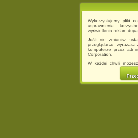
Wykorzystujemy pliki c
usprawnienia korzyst
wyświetlenia reklam dop
Jeśli nie zmienisz ust
przeglądarce, wyrażasz
komputerze przez admin
Corporation.
W każdej chwili możesz
cookies w swojej przeglą
w naszej Pol
Prze
http://chomikuj.pl/Polity
Jednocześnie informuje
może spowodować ogr
Chomikuj.pl.
W przypadku braku twojej
prosimy o opuszczenie se
Wykorzystanie plików c
(dostosowanie reklam do
działań marketingowych).