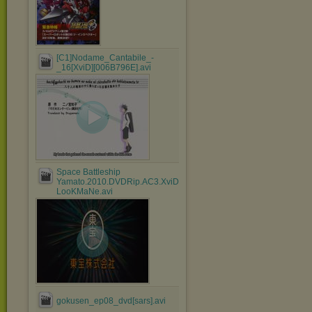
[C1]Nodame_Cantabile_-
_16[XviD][006B796E].avi
Space Battleship
Yamato.2010.DVDRip.AC3.XviD-
LooKMaNe.avi
gokusen_ep08_dvd[sars].avi