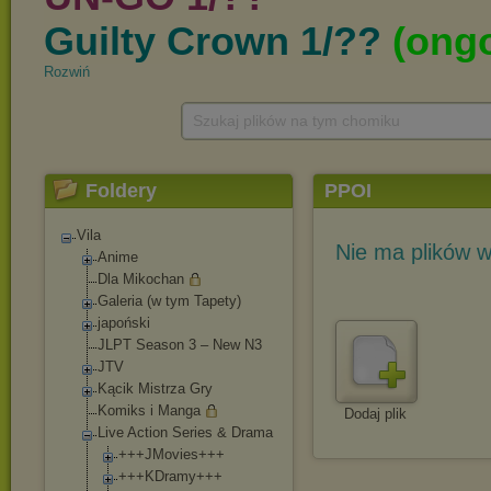
Rozwiń
Szukaj plików na tym chomiku
Foldery
PPOI
Vila
Nie ma plików w
Anime
Dla Mikochan
Galeria (w tym Tapety)
japoński
JLPT Season 3 – New N3
JTV
Kącik Mistrza Gry
Komiks i Manga
Dodaj plik
Live Action Series & Drama
+++JMovies+++
+++KDramy+++