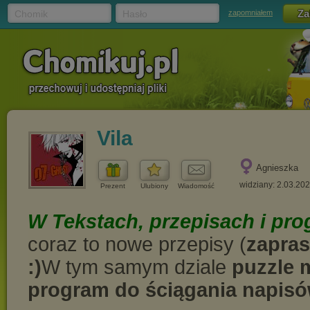
Chomik
Hasło
zapomniałem
Vila
Agnieszka
widziany: 2.03.20
Prezent
Ulubiony
Wiadomość