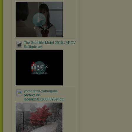
The.Seaside.Motel.2010.JAP.DVDRip.XviD-
Solitude.avi
yamadera-yamagata-
prefecture-
japan250320083959.jpg