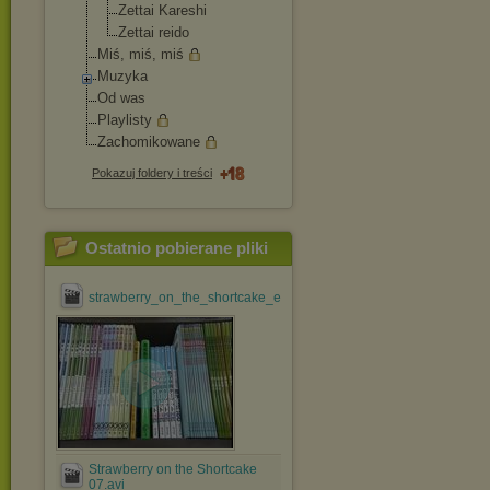
Zettai Kareshi
Zettai reido
Miś, miś, miś
Muzyka
Od was
Playlisty
Zachomikowane
Pokazuj foldery i treści
Ostatnio pobierane pliki
strawberry_on_the_shortcake_ep_#01_[jdrama@efnet].avi
Strawberry on the Shortcake
07.avi