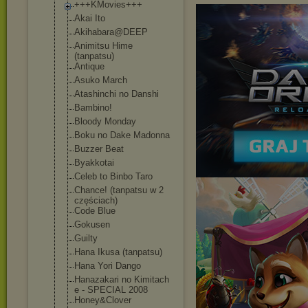
+++KMovies+++
Akai Ito
Akihabara@DEEP
Animitsu Hime
(tanpatsu)
Antique
Asuko March
Atashinchi no Danshi
Bambino!
Bloody Monday
Boku no Dake Madonna
Buzzer Beat
Byakkotai
Celeb to Binbo Taro
Chance! (tanpatsu w 2
częściach)
Code Blue
Gokusen
Guilty
Hana Ikusa (tanpatsu)
Hana Yori Dango
Hanazakari no Kimitach
e - SPECIAL 2008
Honey&Clover