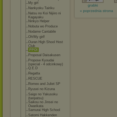
My girl
grabki
Nankyoku Tairiku
« poprzednia strona
Natsu no Koi Nijiiro ni
Kagayaku
Ninkyo Helper
Nobuta wo Produce
Nodame Cantabile
Oh!My girl!
Ouran High Shool Host
Club
PPOI
Proposal Daisakusen
Propose Kyoudai
(special - 4 odcinkowy)
Q.E.D
Regatta
RESCUE
Romeo and Juliet SP
Ryusei no Kizuna
Saigo no Yakusoku
(tanpatsu)
Saikou no Jinsei no
Owarikata
Samurai High School
Satomi Hakkenden