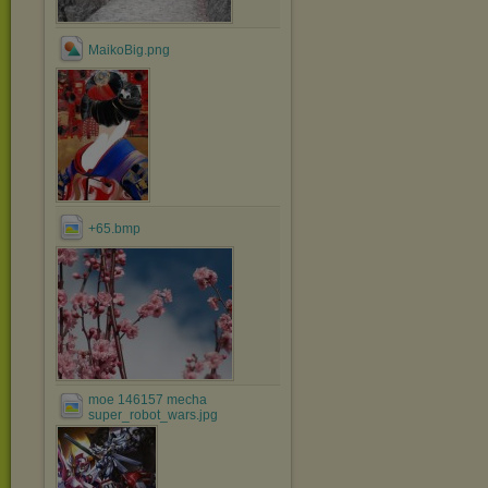
MaikoBig.png
+65.bmp
moe 146157 mecha
super_robot_wars.jpg