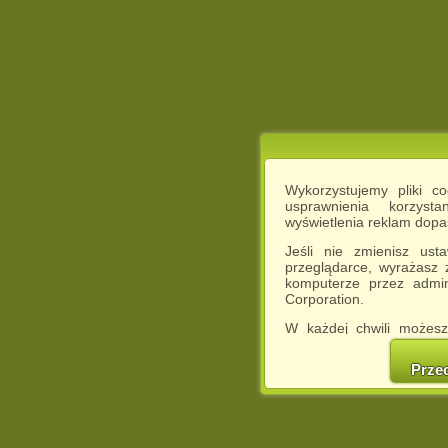
Wykorzystujemy pliki c
usprawnienia korzyst
wyświetlenia reklam dop
Jeśli nie zmienisz ust
przeglądarce, wyrażasz
komputerze przez admin
Corporation.
W każdej chwili możesz
cookies w swojej przeglą
w naszej Pol
Prze
http://chomikuj.pl/Polity
Jednocześnie informuje
może spowodować ogr
Chomikuj.pl.