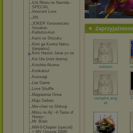
Ichi Ritoru no Namida -
SPECIAL
Innocent Love
JIN
JOKER Yurusarezaru
Sosakan
Zaprzyjaźnion
Kaibutsu-kun
Kami no Shizuku
Kimi ga Kureta Natsu
(tanpatsu)
Kimi Hannin Janai yo ne
Koi Uta (mini drama)
Koishite Akuma
sobson
n
Konkatsu!
Kurosagi
Liar Game
Love Shuffle
Magrarenai Onna
vampire.ang
F
Majo Saiban
el
Mei-chan no Shitsuji
Mitsu no Aji ~A Taste of
Honey~
Mr. Brain
MW-0-Chapter (special)
+ MV (Jmovie 2009)