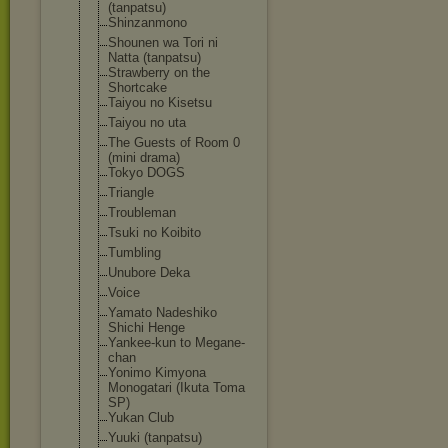
(tanpatsu)
Shinzanmono
Shounen wa Tori ni
Natta (tanpatsu)
Strawberry on the
Shortcake
Taiyou no Kisetsu
Taiyou no uta
The Guests of Room 0
(mini drama)
Tokyo DOGS
Triangle
Troubleman
Tsuki no Koibito
Tumbling
Unubore Deka
Voice
Yamato Nadeshiko
Shichi Henge
Yankee-kun to Megane-
chan
Yonimo Kimyona
Monogatari (Ikuta Toma
SP)
Yukan Club
Yuuki (tanpatsu)