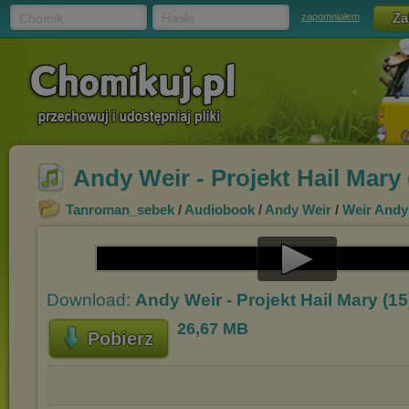
Chomik
Hasło
zapomniałem
Andy Weir - Projekt Hail Mary
Tanroman_sebek
/
Audiobook
/
Andy Weir
/
Weir Andy 
Play
Download:
Andy Weir - Projekt Hail Mary (1
Video
26,67 MB
Pobierz