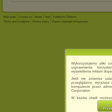
Main page
Contact us
Media
Help
Publishers Platform
Terms and conditions
Privacy policy
Report copyright infringement
Wykorzystujemy pliki c
usprawnienia korzyst
wyświetlenia reklam dop
Jeśli nie zmienisz ust
przeglądarce, wyrażasz
komputerze przez admin
Corporation.
W każdej chwili możesz
cookies w swojej przeglą
w naszej Pol
Prze
http://chomikuj.pl/Polity