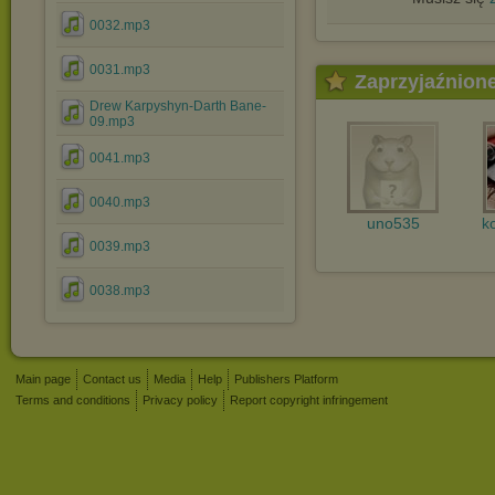
0032.mp3
0031.mp3
Zaprzyjaźnion
Drew Karpyshyn-Darth Bane-
09.mp3
0041.mp3
0040.mp3
uno535
k
0039.mp3
0038.mp3
Main page
Contact us
Media
Help
Publishers Platform
Terms and conditions
Privacy policy
Report copyright infringement