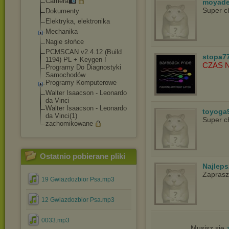
Camera
moyade
Super c
Dokumenty
Elektryka, elektronika
Mechanika
Nagie słońce
PCMSCAN v2.4.12 (Build
stopa7
1194) PL + Keygen !
CZAS 
Programy Do Diagnostyki
Samochodów
Programy Komputerowe
Walter Isaacson - Leonardo
da Vinci
Walter Isaacson - Leonardo
toyoga
da Vinci(1)
Super c
zachomikowane
Ostatnio pobierane pliki
Najlep
Zapras
19 Gwiazdozbior Psa.mp3
12 Gwiazdozbior Psa.mp3
0033.mp3
Musisz się