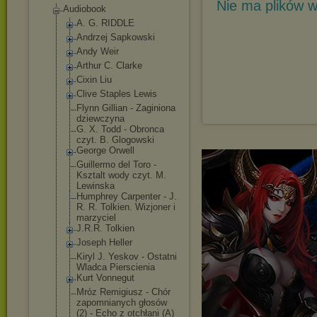
Nie ma plików w
Audiobook
A. G. RIDDLE
Andrzej Sapkowski
Andy Weir
Arthur C. Clarke
Cixin Liu
Clive Staples Lewis
Flynn Gillian - Zaginiona
dziewczyna
G. X. Todd - Obronca
czyt. B. Glogowski
George Orwell
Guillermo del Toro -
Ksztalt wody czyt. M.
Lewinska
Humphrey Carpenter - J.
R. R. Tolkien. Wizjoner i
marzyciel
J.R.R. Tolkien
Joseph Heller
Kiryl J. Yeskov - Ostatni
Wladca Pierscienia
Kurt Vonnegut
Mróz Remigiusz - Chór
zapomnianych głosów
(2) - Echo z otchłani (A)