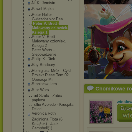
N. K. Jemisin
Pawel Majka
Peter Heller -
Gwiazdozbior Psa
Peter V. Brett -
Malowany czlowiek.
Ksiega 1
Peter V. Brett -
Malowany czlowiek.
Ksiega 2
Peter Watts -
Slepowidzenie
Philip K. Dick
Ray Bradbury
Remigiusz Mróz - Cykl
Projekt Riese Tom 02
Operacja Mir
Stanisław Lem
Chomikowe r
Star Wars
Tad Szulc - Zabic
papieza
wiesla
Tullio Avoledo - Krucjata
Dzieci
Veronica Roth
Zaginiona Flota (6
Książek) - Jack
Campbell(1)