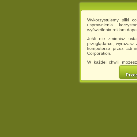
Wykorzystujemy pliki c
usprawnienia korzyst
wyświetlenia reklam dop
Jeśli nie zmienisz ust
przeglądarce, wyrażasz
komputerze przez admin
Corporation.
W każdej chwili możesz
cookies w swojej przeglą
w naszej Pol
Prze
http://chomikuj.pl/Polity
Jednocześnie informuje
może spowodować ogr
Chomikuj.pl.
W przypadku braku twojej
prosimy o opuszczenie se
Wykorzystanie plików c
(dostosowanie reklam do
działań marketingowych).
Wyrażenie sprzeciwu spo