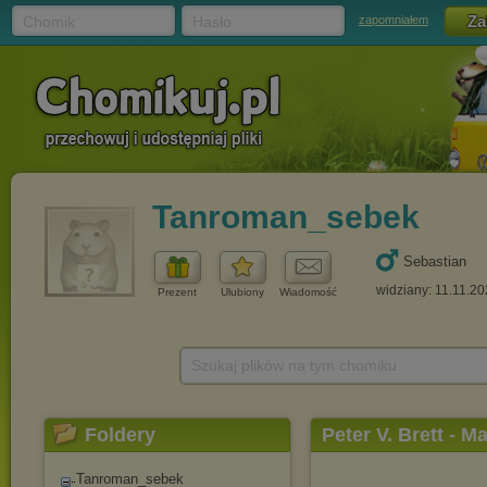
Chomik
Hasło
zapomniałem
Tanroman_sebek
Sebastian
widziany: 11.11.20
Prezent
Ulubiony
Wiadomość
Szukaj plików na tym chomiku
Foldery
Peter V. Brett - 
Tanroman_sebek