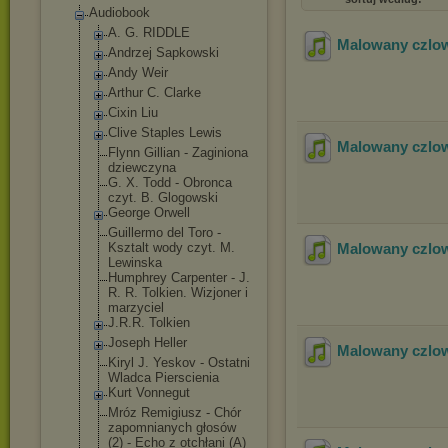
Audiobook
A. G. RIDDLE
Malowany czlow
Andrzej Sapkowski
Andy Weir
Arthur C. Clarke
Cixin Liu
Clive Staples Lewis
Malowany czlow
Flynn Gillian - Zaginiona
dziewczyna
G. X. Todd - Obronca
czyt. B. Glogowski
George Orwell
Guillermo del Toro -
Ksztalt wody czyt. M.
Malowany czlow
Lewinska
Humphrey Carpenter - J.
R. R. Tolkien. Wizjoner i
marzyciel
J.R.R. Tolkien
Joseph Heller
Malowany czlow
Kiryl J. Yeskov - Ostatni
Wladca Pierscienia
Kurt Vonnegut
Mróz Remigiusz - Chór
zapomnianych głosów
(2) - Echo z otchłani (A)