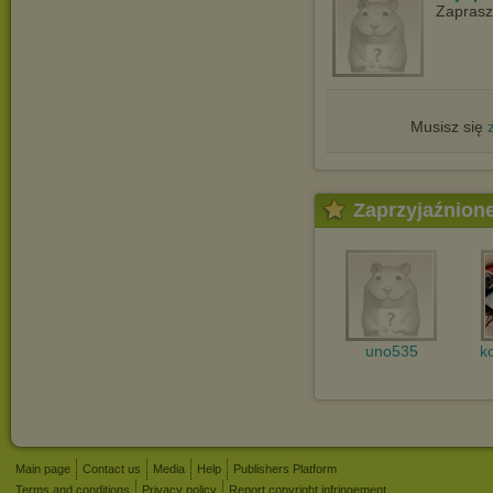
Zapras
Musisz się
Zaprzyjaźnion
uno535
k
Main page
Contact us
Media
Help
Publishers Platform
Terms and conditions
Privacy policy
Report copyright infringement