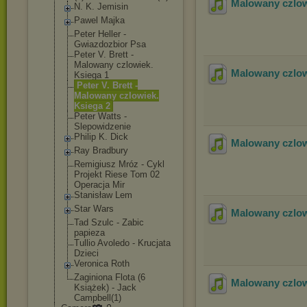
Malowany czlow
N. K. Jemisin
Pawel Majka
Peter Heller -
Gwiazdozbior Psa
Peter V. Brett -
Malowany czlowiek.
Malowany czlow
Ksiega 1
Peter V. Brett -
Malowany czlowiek.
Ksiega 2
Peter Watts -
Slepowidzenie
Philip K. Dick
Malowany czlow
Ray Bradbury
Remigiusz Mróz - Cykl
Projekt Riese Tom 02
Operacja Mir
Stanisław Lem
Star Wars
Malowany czlow
Tad Szulc - Zabic
papieza
Tullio Avoledo - Krucjata
Dzieci
Veronica Roth
Zaginiona Flota (6
Malowany czlow
Książek) - Jack
Campbell(1)