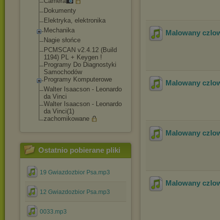
Camera
Dokumenty
Elektryka, elektronika
Mechanika
Malowany czlow
Nagie słońce
PCMSCAN v2.4.12 (Build
1194) PL + Keygen !
Programy Do Diagnostyki
Samochodów
Programy Komputerowe
Malowany czlow
Walter Isaacson - Leonardo
da Vinci
Walter Isaacson - Leonardo
da Vinci(1)
zachomikowane
Malowany czlow
Ostatnio pobierane pliki
19 Gwiazdozbior Psa.mp3
Malowany czlow
12 Gwiazdozbior Psa.mp3
0033.mp3