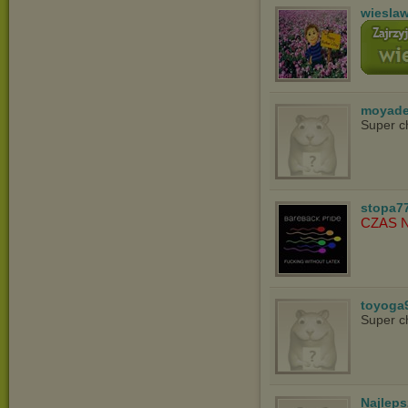
wiesla
moyade
Super c
stopa7
CZAS 
toyoga
Super c
Najlep