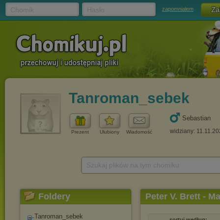
Chomik
Hasło
zapomniałem
Tanroman_sebek
Sebastian
widziany: 11.11.20
Prezent
Ulubiony
Wiadomość
Szukaj plików na tym chomiku
Foldery
Peter V. Brett - 
Tanroman_sebek
sortuj według: