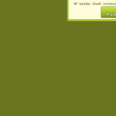
W każdej chwili możesz
cookies w swojej przeglą
w naszej Pol
Prze
http://chomikuj.pl/Polity
Jednocześnie informuje
może spowodować ogr
Chomikuj.pl.
W przypadku braku twojej
prosimy o opuszczenie se
Wykorzystanie plików c
(dostosowanie reklam do
działań marketingowych).
Wyrażenie sprzeciwu spo
będzie dopasowana do Tw
wyświetlona przypadkowo
Istnieje możliwość zmian
sposób uniemożliwiając
urządzeniu końcowym. M
dokonując odpowiednich
internetowej.
Pełną informację na 
http://chomikuj.pl/Polity