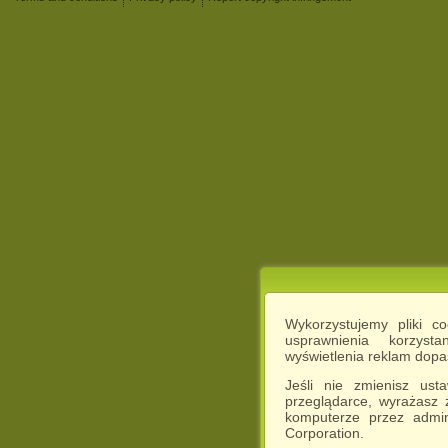
Wykorzystujemy pliki c
usprawnienia korzyst
wyświetlenia reklam dop
Jeśli nie zmienisz ust
przeglądarce, wyrażasz
komputerze przez admin
Corporation.