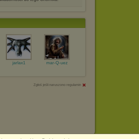
jarlax1
mar-Q-uez
Zgłoś jeśli naruszono regulamin