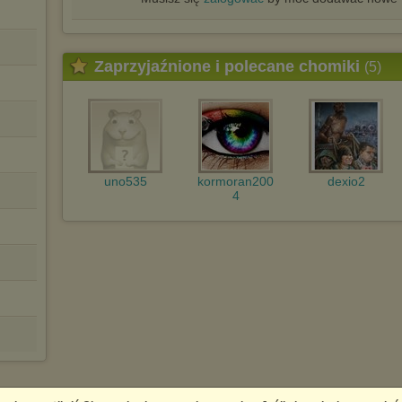
Zaprzyjaźnione i polecane chomiki
(5)
uno535
kormoran200
dexio2
4