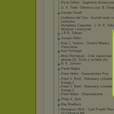
Flynn Gillian - Zaginiona dziewczyn
G. X. Todd - Obronca czyt. B. Glog
George Orwell
Guillermo del Toro - Ksztalt wody c
Lewinska
Humphrey Carpenter - J. R. R. Tolki
Wizjoner i marzyciel
J.R.R. Tolkien
Joseph Heller
Kiryl J. Yeskov - Ostatni Wladca
Pierscienia
Kurt Vonnegut
Mróz Remigiusz - Chór zapomniany
głosów (2) - Echo z otchłani (A)
N. K. Jemisin
Pawel Majka
Peter Heller - Gwiazdozbior Psa
Peter V. Brett - Malowany czlowiek.
Ksiega 1
Peter V. Brett - Malowany czlowiek.
Ksiega 2
Peter Watts - Slepowidzenie
Philip K. Dick
Ray Bradbury
Remigiusz Mróz - Cykl Projekt Rie
02 Operacja Mir