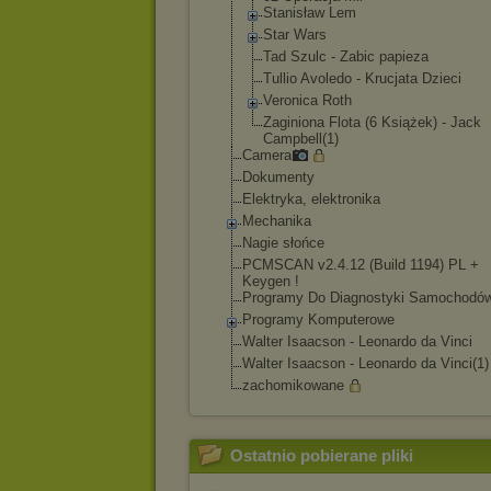
Stanisław Lem
Star Wars
Tad Szulc - Zabic papieza
Tullio Avoledo - Krucjata Dzieci
Veronica Roth
Zaginiona Flota (6 Książek) - Jack
Campbell(1)
Camera
Dokumenty
Elektryka, elektronika
Mechanika
Nagie słońce
PCMSCAN v2.4.12 (Build 1194) PL +
Keygen !
Programy Do Diagnostyki Samochodó
Programy Komputerowe
Walter Isaacson - Leonardo da Vinci
Walter Isaacson - Leonardo da Vinci(1)
zachomikowane
Ostatnio pobierane pliki