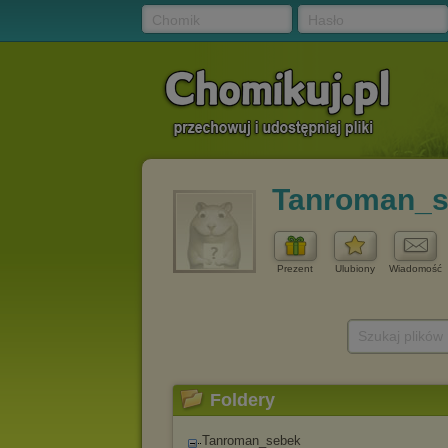
Chomik
Hasło
Tanroman_s
Prezent
Ulubiony
Wiadomość
Szukaj plików
Foldery
Tanroman_sebek