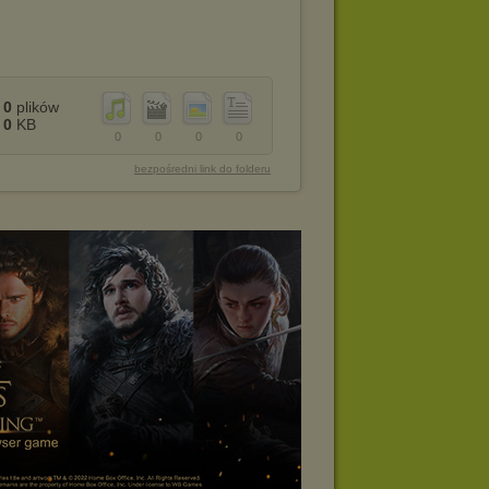
0
plików
0
KB
0
0
0
0
bezpośredni link do folderu