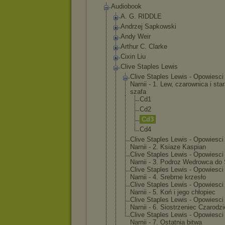
Audiobook
A. G. RIDDLE
Andrzej Sapkowski
Andy Weir
Arthur C. Clarke
Cixin Liu
Clive Staples Lewis
Clive Staples Lewis - Opowiesci
Narnii - 1. Lew, czarownica i sta
szafa
Cd1
Cd2
Cd3
Cd4
Clive Staples Lewis - Opowiesci
Narnii - 2. Ksiaze Kaspian
Clive Staples Lewis - Opowiesci
Narnii - 3. Podroz Wedrowca do 
Clive Staples Lewis - Opowiesci
Narnii - 4. Srebrne krzesło
Clive Staples Lewis - Opowiesci
Narnii - 5. Koń i jego chłopiec
Clive Staples Lewis - Opowiesci
Narnii - 6. Siostrzenie
c Czarodzi
Clive Staples Lewis - Opowiesci
Narnii - 7. Ostatnia bitwa