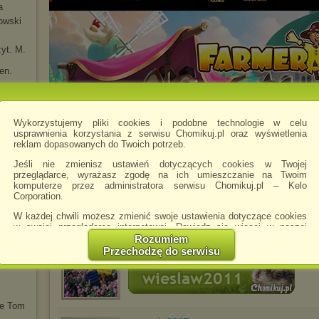
a
owski
zyt. M.
en.
Wykorzystujemy pliki cookies i podobne technologie w celu
usprawnienia korzystania z serwisu Chomikuj.pl oraz wyświetlenia
reklam dopasowanych do Twoich potrzeb.
ch
Jeśli nie zmienisz ustawień dotyczących cookies w Twojej
przeglądarce, wyrażasz zgodę na ich umieszczanie na Twoim
komputerze przez administratora serwisu Chomikuj.pl – Kelo
Corporation.
Chomikowe rozmowy
W każdej chwili możesz zmienić swoje ustawienia dotyczące cookies
w swojej przeglądarce internetowej. Dowiedz się więcej w naszej
Polityce Prywatności -
http://chomikuj.pl/PolitykaPrywatnosci.aspx
.
Rozumiem
wieslaw2011
napisano 24.07.2020 02:04
Przechodzę do serwisu
Jednocześnie informujemy że zmiana ustawień przeglądarki może
spowodować ograniczenie korzystania ze strony Chomikuj.pl.
W przypadku braku twojej zgody na akceptację cookies niestety
prosimy o opuszczenie serwisu chomikuj.pl.
se Tom
Wykorzystanie plików cookies
przez
Zaufanych Partnerów