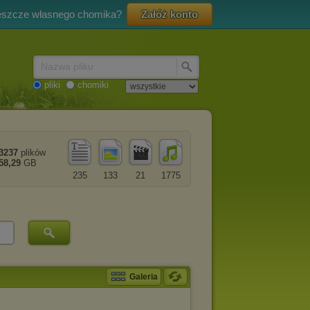
eszcze własnego chomika?
Załóż konto
Nazwa pliku
pliki
chomiki
3237
plików
58,29
GB
235
133
21
1775
Galeria