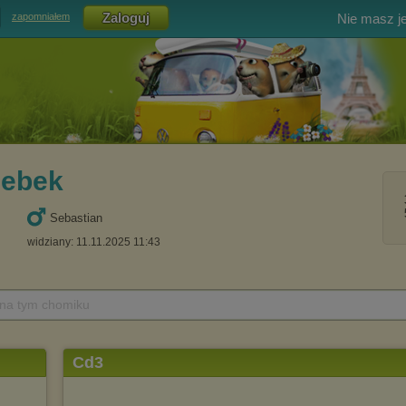
Nie masz j
zapomniałem
ebek
Sebastian
widziany: 11.11.2025 11:43
 na tym chomiku
Cd3