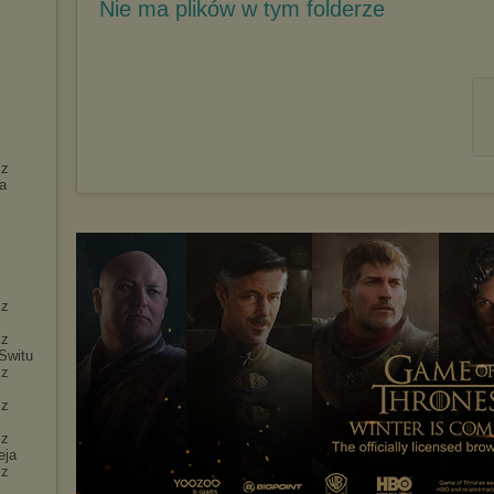
Nie ma plików w tym folderze
 z
ra
 z
 z
Switu
 z
 z
 z
eja
 z