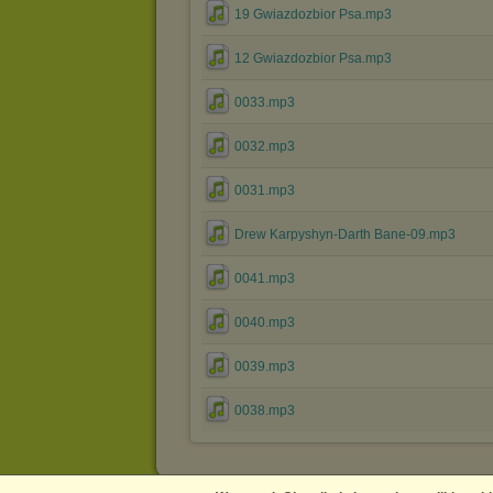
19 Gwiazdozbior Psa.mp3
12 Gwiazdozbior Psa.mp3
0033.mp3
0032.mp3
0031.mp3
Drew Karpyshyn-Darth Bane-09.mp3
0041.mp3
0040.mp3
0039.mp3
0038.mp3