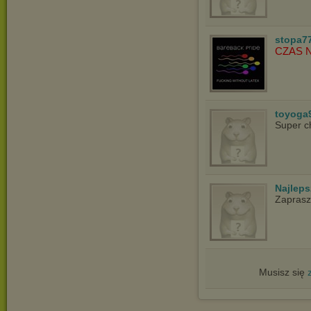
stopa7
CZAS 
toyoga
Super c
Najlep
Zapras
Musisz się