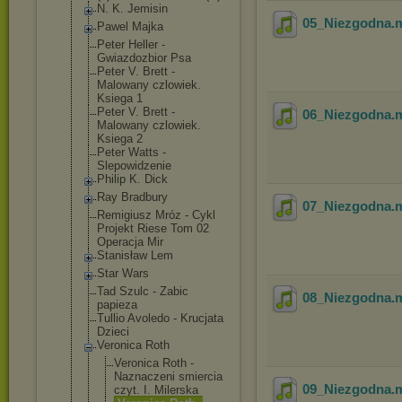
N. K. Jemisin
05_Niezgodna
.
Pawel Majka
Peter Heller -
Gwiazdozbior Psa
Peter V. Brett -
Malowany czlowiek.
Ksiega 1
Peter V. Brett -
06_Niezgodna
.
Malowany czlowiek.
Ksiega 2
Peter Watts -
Slepowidzenie
Philip K. Dick
Ray Bradbury
07_Niezgodna
.
Remigiusz Mróz - Cykl
Projekt Riese Tom 02
Operacja Mir
Stanisław Lem
Star Wars
Tad Szulc - Zabic
08_Niezgodna
.
papieza
Tullio Avoledo - Krucjata
Dzieci
Veronica Roth
Veronica Roth -
Naznaczeni smiercia
09_Niezgodna
.
czyt. I. Milerska