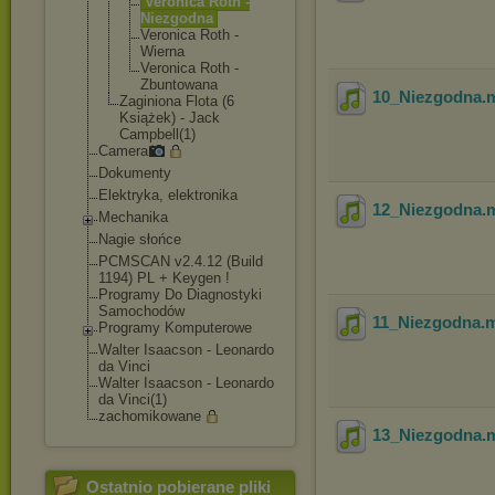
Veronica Roth -
Niezgodna
Veronica Roth -
Wierna
Veronica Roth -
Zbuntowana
10_Niezgodna
.
Zaginiona Flota (6
Książek) - Jack
Campbell(1)
Camera
Dokumenty
Elektryka, elektronika
12_Niezgodna
.
Mechanika
Nagie słońce
PCMSCAN v2.4.12 (Build
1194) PL + Keygen !
Programy Do Diagnostyki
Samochodów
11_Niezgodna
.
Programy Komputerowe
Walter Isaacson - Leonardo
da Vinci
Walter Isaacson - Leonardo
da Vinci(1)
zachomikowane
13_Niezgodna
.
Ostatnio pobierane pliki