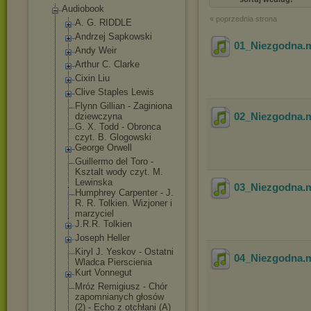
Audiobook
« poprzednia strona
A. G. RIDDLE
Andrzej Sapkowski
01_Niezgodna
.
Andy Weir
Arthur C. Clarke
Cixin Liu
Clive Staples Lewis
Flynn Gillian - Zaginiona
02_Niezgodna
.
dziewczyna
G. X. Todd - Obronca
czyt. B. Glogowski
George Orwell
Guillermo del Toro -
Ksztalt wody czyt. M.
Lewinska
03_Niezgodna
.
Humphrey Carpenter - J.
R. R. Tolkien. Wizjoner i
marzyciel
J.R.R. Tolkien
Joseph Heller
Kiryl J. Yeskov - Ostatni
04_Niezgodna
.
Wladca Pierscienia
Kurt Vonnegut
Mróz Remigiusz - Chór
zapomnianych głosów
(2) - Echo z otchłani (A)