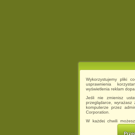
Wykorzystujemy pliki c
usprawnienia korzyst
wyświetlenia reklam dop
Jeśli nie zmienisz ust
przeglądarce, wyrażasz
komputerze przez admin
Corporation.
W każdej chwili możesz
cookies w swojej przeglą
w naszej Pol
Prze