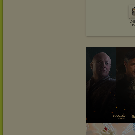
Odt
fo