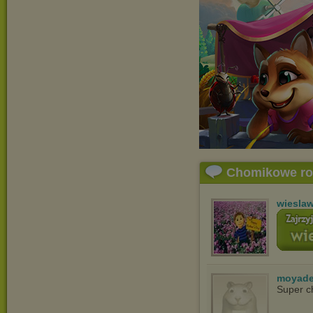
Chomikowe r
wiesla
moyade
Super c