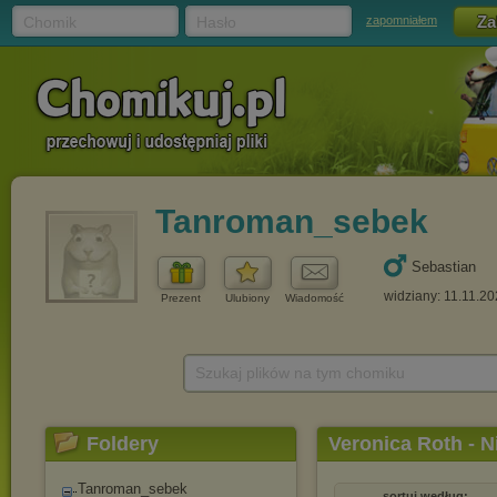
Chomik
Hasło
zapomniałem
Tanroman_sebek
Sebastian
widziany: 11.11.20
Prezent
Ulubiony
Wiadomość
Szukaj plików na tym chomiku
Foldery
Veronica Roth - 
Tanroman_sebek
sortuj według: