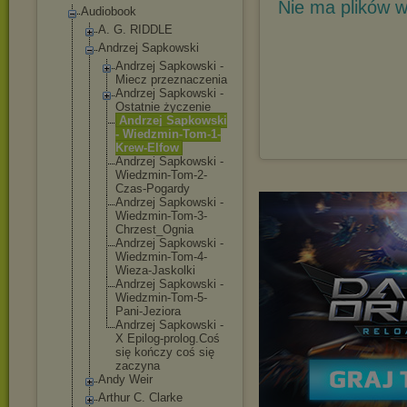
Nie ma plików w
Audiobook
A. G. RIDDLE
Andrzej Sapkowski
Andrzej Sapkowski -
Miecz przeznaczen
ia
Andrzej Sapkowski -
Ostatnie życzenie
Andrzej Sapkowski
- Wiedzmin-To
m-1-
Krew-El
fow
Andrzej Sapkowski -
Wiedzmin-To
m-2-
Czas-Po
gardy
Andrzej Sapkowski -
Wiedzmin-To
m-3-
Chrzest
_Ognia
Andrzej Sapkowski -
Wiedzmin-To
m-4-
Wieza-J
askolki
Andrzej Sapkowski -
Wiedzmin-To
m-5-
Pani-Je
ziora
Andrzej Sapkowski -
X Epilog-prol
og.Coś
się kończy coś się
zaczyna
Andy Weir
Arthur C. Clarke