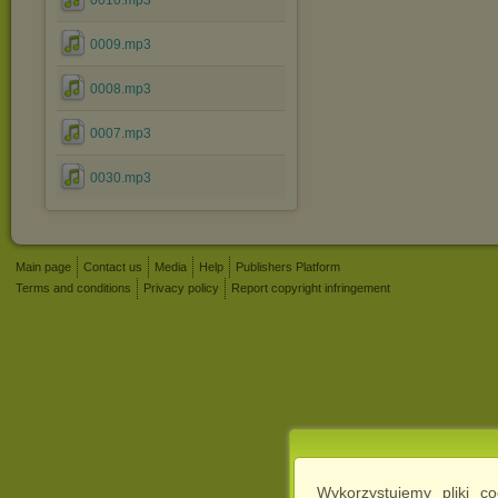
0010.mp3
0009.mp3
0008.mp3
0007.mp3
0030.mp3
Main page
Contact us
Media
Help
Publishers Platform
Terms and conditions
Privacy policy
Report copyright infringement
Wykorzystujemy pliki c