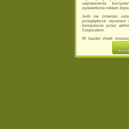
usprawnienia korzyst
wyświetlenia reklam dop
Jeśli nie zmienisz ust
przeglądarce, wyrażasz
komputerze przez admin
Corporation.
W każdej chwili możesz
cookies w swojej przeglą
w naszej Pol
Prze
http://chomikuj.pl/Polity
Jednocześnie informuje
może spowodować ogr
Chomikuj.pl.
W przypadku braku twojej
prosimy o opuszczenie se
Wykorzystanie plików c
(dostosowanie reklam do
działań marketingowych).
Wyrażenie sprzeciwu spo
będzie dopasowana do Tw
wyświetlona przypadkowo
Istnieje możliwość zmian