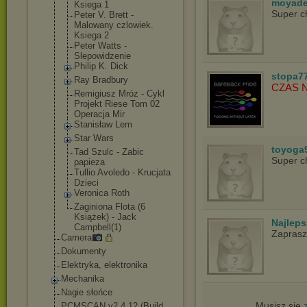
moyade
Ksiega 1
Super c
Peter V. Brett -
Malowany czlowiek.
Ksiega 2
Peter Watts -
Slepowidzenie
Philip K. Dick
stopa7
Ray Bradbury
CZAS 
Remigiusz Mróz - Cykl
Projekt Riese Tom 02
Operacja Mir
Stanisław Lem
Star Wars
toyoga
Tad Szulc - Zabic
Super c
papieza
Tullio Avoledo - Krucjata
Dzieci
Veronica Roth
Zaginiona Flota (6
Książek) - Jack
Najlep
Campbell(1)
Zapras
Camera
Dokumenty
Elektryka, elektronika
Mechanika
Nagie słońce
Musisz się
PCMSCAN v2.4.12 (Build