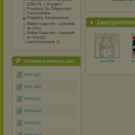
1194) PL + Keygen !
Programy Do Diagnostyki
Samochodów
Programy Komputerowe
Zaprzyjaźnion
Walter Isaacson - Leonardo
da Vinci
Walter Isaacson - Leonardo
da Vinci(1)
zachomikowane
Ostatnio pobierane pliki
uno535
k
0002.mp3
0001.mp3
0006.mp3
0005.mp3
0004.mp3