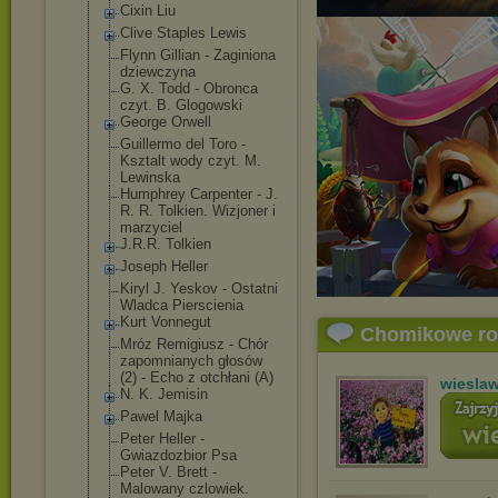
Cixin Liu
Clive Staples Lewis
Flynn Gillian - Zaginiona
dziewczyna
G. X. Todd - Obronca
czyt. B. Glogowski
George Orwell
Guillermo del Toro -
Ksztalt wody czyt. M.
Lewinska
Humphrey Carpenter - J.
R. R. Tolkien. Wizjoner i
marzyciel
J.R.R. Tolkien
Joseph Heller
Kiryl J. Yeskov - Ostatni
Wladca Pierscienia
Kurt Vonnegut
Chomikowe r
Mróz Remigiusz - Chór
zapomnianych głosów
(2) - Echo z otchłani (A)
wiesla
N. K. Jemisin
Pawel Majka
Peter Heller -
Gwiazdozbior Psa
Peter V. Brett -
Malowany czlowiek.