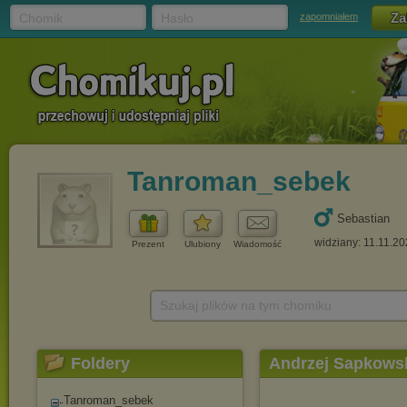
Chomik
Hasło
zapomniałem
Tanroman_sebek
Sebastian
widziany: 11.11.20
Prezent
Ulubiony
Wiadomość
Szukaj plików na tym chomiku
Foldery
Andrzej Sapkowsk
Tanroman_sebek