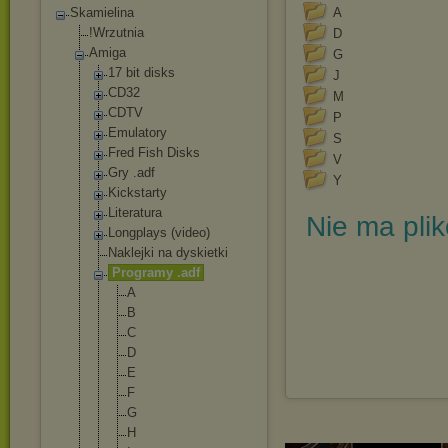
Skamielina
A
!Wrzutnia
D
Amiga
G
17 bit disks
J
CD32
M
CDTV
P
Emulatory
S
Fred Fish Disks
V
Gry .adf
Y
Kickstarty
Literatura
Nie ma pli
Longplays (video)
Naklejki na dyskietki
Programy .adf
A
B
C
D
E
F
G
H