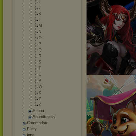
I
J
K
L
M
N
O
P
Q
R
S
T
U
V
W
X
Y
Z
Scena
Soundtracks
Commodore
Filmy
inne