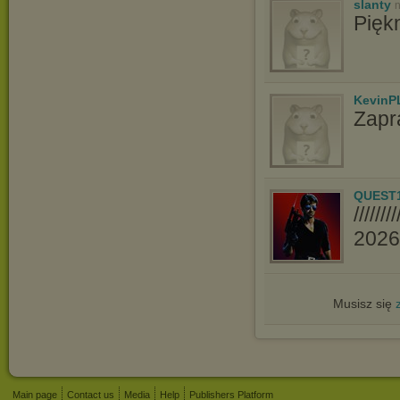
slanty
n
Pięk
KevinP
Zapr
QUEST
////
2026//
Musisz się
Main page
Contact us
Media
Help
Publishers Platform