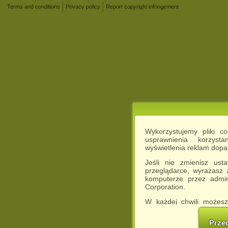
Terms and conditions
Privacy policy
Report copyright infringement
Wykorzystujemy pliki c
usprawnienia korzyst
wyświetlenia reklam dop
Jeśli nie zmienisz ust
przeglądarce, wyrażasz
komputerze przez admin
Corporation.
W każdej chwili możesz
cookies w swojej przeglą
w naszej Pol
Prze
http://chomikuj.pl/Polity