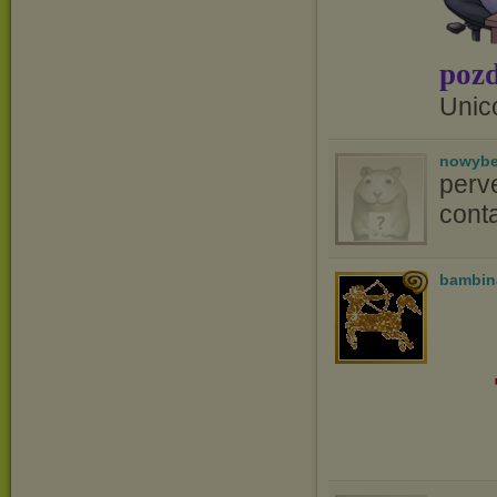
pozd
Unic
nowyb
perv
conta
bambin