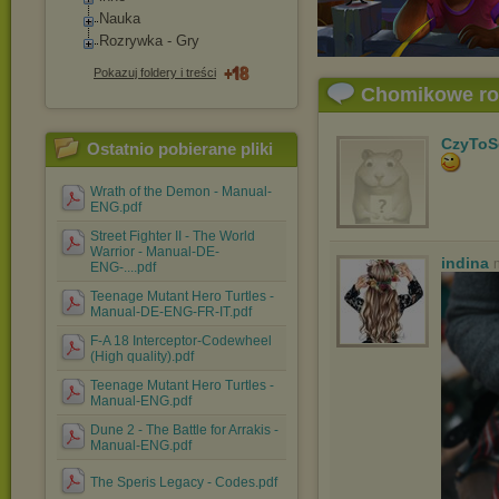
Nauka
Rozrywka - Gry
Pokazuj foldery i treści
Chomikowe r
CzyToS
Ostatnio pobierane pliki
Wrath of the Demon - Manual-
ENG.pdf
Street Fighter II - The World
Warrior - Manual-DE-
indina
ENG-....pdf
Teenage Mutant Hero Turtles -
Manual-DE-ENG-FR-IT.pdf
F-A 18 Interceptor-Codewheel
(High quality).pdf
Teenage Mutant Hero Turtles -
Manual-ENG.pdf
Dune 2 - The Battle for Arrakis -
Manual-ENG.pdf
The Speris Legacy - Codes.pdf