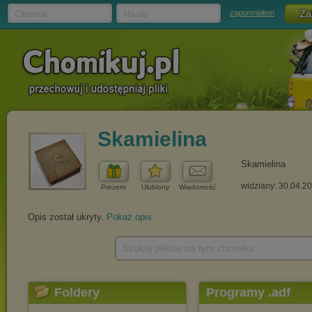
Chomik
Hasło
zapomniałem
Skamielina
Skamielina
widziany: 30.04.2
Prezent
Ulubiony
Wiadomość
Opis został ukryty.
Pokaż opis
Szukaj plików na tym chomiku
Foldery
Programy .adf