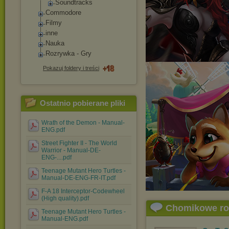
Soundtracks
Commodore
Filmy
inne
Nauka
Rozrywka - Gry
Pokazuj foldery i treści
Ostatnio pobierane pliki
Wrath of the Demon - Manual-
ENG.pdf
Street Fighter II - The World
Warrior - Manual-DE-
ENG-....pdf
Teenage Mutant Hero Turtles -
Manual-DE-ENG-FR-IT.pdf
F-A 18 Interceptor-Codewheel
(High quality).pdf
Chomikowe r
Teenage Mutant Hero Turtles -
Manual-ENG.pdf