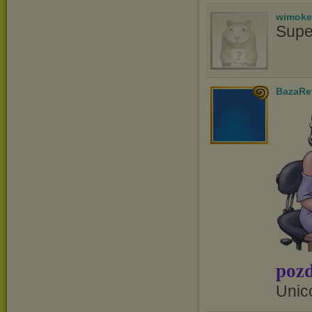
wimoke
Supe
BazaRe
pozd
Unic