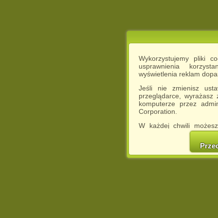
Wykorzystujemy pliki c
usprawnienia korzyst
wyświetlenia reklam dop
Jeśli nie zmienisz ust
przeglądarce, wyrażasz
komputerze przez admin
Corporation.
W każdej chwili możesz
cookies w swojej przeglą
w naszej Pol
Prze
http://chomikuj.pl/Polity
Jednocześnie informuje
może spowodować ogr
Chomikuj.pl.
W przypadku braku twojej
prosimy o opuszczenie se
Wykorzystanie plików c