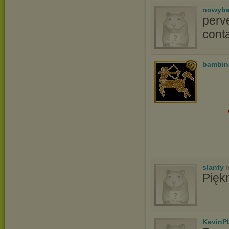
nowyb
perv
conta
bambin
slanty
n
Pięk
KevinP