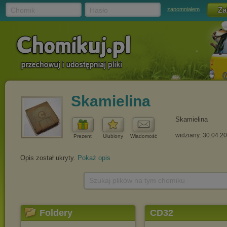
Chomik
Hasło
zapomniałem
Skamielina
Skamielina
widziany: 30.04.2
Prezent
Ulubiony
Wiadomość
Opis został ukryty.
Pokaż opis
Szukaj plików na tym chomiku
Foldery
CD32