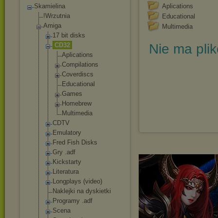
Skamielina
Aplications
!Wrzutnia
Educational
Amiga
Multimedia
17 bit disks
CD32
Nie ma pli
Aplications
Compilation
s
Coverdiscs
Educational
Games
Homebrew
Multimedia
CDTV
Emulatory
Fred Fish Disks
Gry .adf
Kickstarty
Literatura
Longplays (video)
Naklejki na dyskietki
Programy .adf
Scena