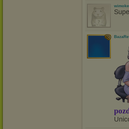
wimoke
Supe
BazaRe
pozd
Unic