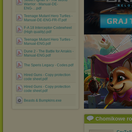
Street Fighter II - The World
Warrior - Manual-DE-
ENG-....pdf
Teenage Mutant Hero Turtles -
Manual-DE-ENG-FR-IT.pdf
F-A 18 Interceptor-Codewheel
(High quality).pdf
Teenage Mutant Hero Turtles -
Manual-ENG.pdf
Dune 2 - The Battle for Arrakis -
Manual-ENG.pdf
The Speris Legacy - Codes.pdf
Hired Guns - Copy protection
code sheet.pdf
Hired Guns - Copy protection
code sheet.pdf
Beasts & Bumpkins.exe
Chomikowe r
CzyToS