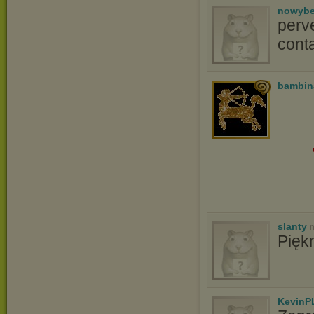
nowyb
perv
conta
bambin
slanty
n
Pięk
KevinP