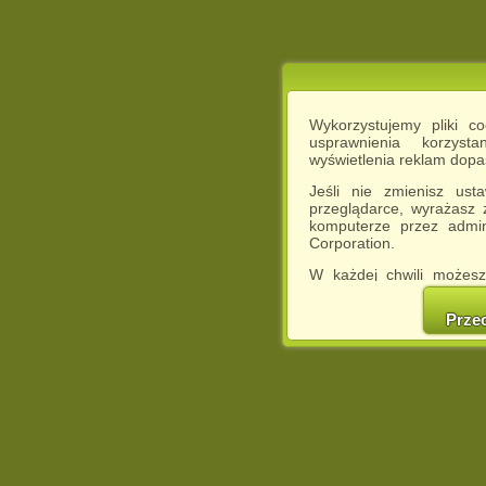
Wykorzystujemy pliki c
usprawnienia korzyst
wyświetlenia reklam dop
Jeśli nie zmienisz ust
przeglądarce, wyrażasz
komputerze przez admin
Corporation.
W każdej chwili możesz
cookies w swojej przeglą
w naszej Pol
Prze
http://chomikuj.pl/Polity
Jednocześnie informuje
może spowodować ogr
Chomikuj.pl.
W przypadku braku twojej
prosimy o opuszczenie se
Wykorzystanie plików c