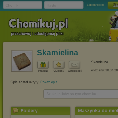
Chomik
Hasło
zapomniałem
Skamielina
Skamielina
widziany: 30.04.2
Prezent
Ulubiony
Wiadomość
Opis został ukryty.
Pokaż opis
Szukaj plików na tym chomiku
Foldery
Maszynka do miele