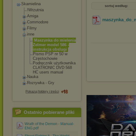
Skamielina
sortuj według:
!Wrzutnia
Amiga
maszynka_do_mi
Commodore
Filmy
inne
Maszynka do mielenia
Zelmer model 586 -
instrukcja obslugi
Pismo PSP nr 50 w
Częstochowie
Podręcznik użytkownika
CLATRONIC DVD 568
HC users manual
Nauka
Rozrywka - Gry
Pokazuj foldery i treści
Ostatnio pobierane pliki
Wrath of the Demon - Manual-
ENG.pdf