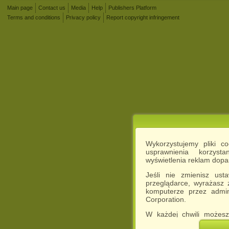
Main page
Contact us
Media
Help
Publishers Platform
Terms and conditions
Privacy policy
Report copyright infringement
Wykorzystujemy pliki c
usprawnienia korzyst
wyświetlenia reklam dop
Jeśli nie zmienisz ust
przeglądarce, wyrażasz
komputerze przez admin
Corporation.
W każdej chwili możesz
cookies w swojej przeglą