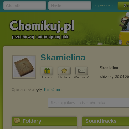
Chomik
Hasło
zapomniałem
Skamielina
Skamielina
widziany: 30.04.2
Prezent
Ulubiony
Wiadomość
Opis został ukryty.
Pokaż opis
Szukaj plików na tym chomiku
Foldery
Soundtracks