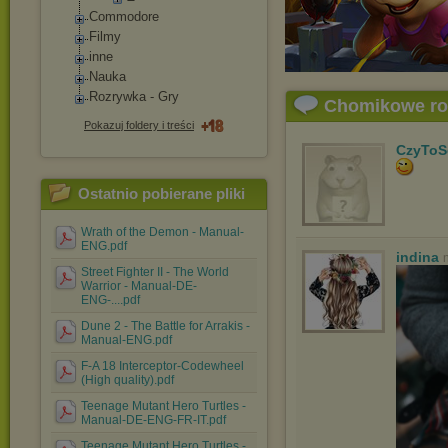
Commodore
Filmy
inne
Nauka
Rozrywka - Gry
Chomikowe r
Pokazuj foldery i treści
CzyToS
Ostatnio pobierane pliki
Wrath of the Demon - Manual-
ENG.pdf
indina
Street Fighter II - The World
Warrior - Manual-DE-
ENG-....pdf
Dune 2 - The Battle for Arrakis -
Manual-ENG.pdf
F-A 18 Interceptor-Codewheel
(High quality).pdf
Teenage Mutant Hero Turtles -
Manual-DE-ENG-FR-IT.pdf
Teenage Mutant Hero Turtles -