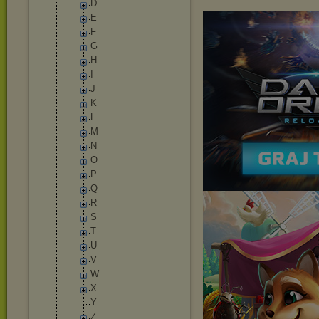
D
E
F
G
H
I
J
K
L
M
N
O
P
Q
R
S
T
U
V
W
X
Y
Z