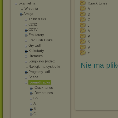
Skamielina
!Crack tunes
!Wrzutnia
A
Amiga
D
17 bit disks
G
CD32
J
CDTV
M
Emulatory
P
Fred Fish Disks
S
Gry .adf
V
Kickstarty
Y
Literatura
Longplays (video)
Nie ma pli
Naklejki na dyskietki
Programy .adf
Scena
Soundtracks
!Crack tunes
!Demo tunes
0-9
A
B
C