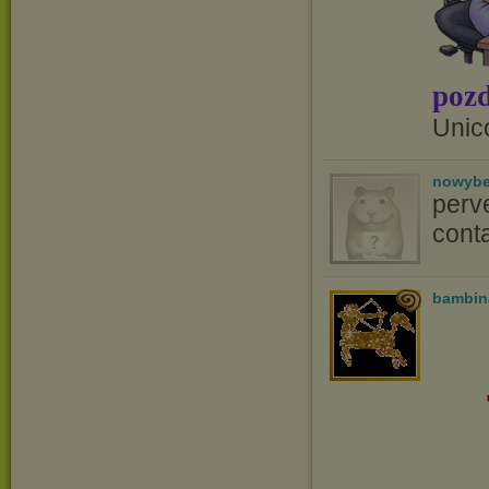
pozd
Unic
nowyb
perv
conta
bambin