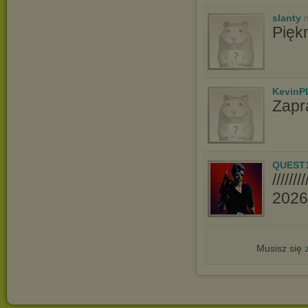
slanty
n
Pięk
KevinP
Zapr
QUEST
////
2026//
Musisz się