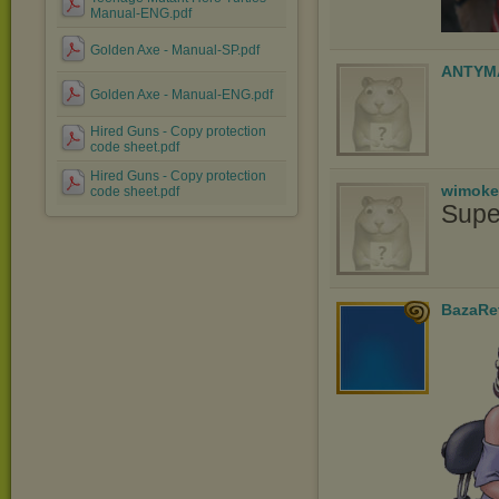
Manual-ENG.pdf
Golden Axe - Manual-SP.pdf
ANTYM
Golden Axe - Manual-ENG.pdf
Hired Guns - Copy protection
code sheet.pdf
Hired Guns - Copy protection
wimoke
code sheet.pdf
Supe
BazaRe