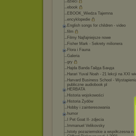
dzieci
ebook
EBOOK_Wiedza Tajemna
encyklopedie
English songs for children - video
film
Filmy Najfajniejsze nowe
Fisher Mark - Sekrety milionera
Flora i Fauna
Galeria
gry
Hajda Banda Гайда Банда
Harari Yuval Noah - 21 lekcji na XXI wi
Harvard Business School - Wystapieni
publiczne audiobook pl
HERBATA
Historia wojskowości
Historia Żydów
Hobby i zainteresowania
humor
I Pet Goat II- zdjecia
Immanuel Velikovsky
Istoty pozaziemskie a współczesna n