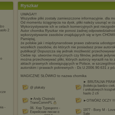
Ryszkar
UWAGA!!!
Wszystkie pliki zostały zamieszczone informacyjnie. dla 
Od momentu ściągnięcia na dysk, pliki należy usunąć w c
dzo
Wykorzystywanie ich w celach komercyjnych jest niezgo
hasło 2
Autor chomika Ryszkar nie ponosi żadnej odpowiedzialno
wykorzystywanie zasobów znajdujących się w tym CHOMI
Pamiętaj,
że polskie jak i międzynarodowe prawo zabrania udostęp
wszelkich zasobów, do których nie posiadasz praw autors
publikacji! Dopuszcza się jednak możliwość przechowywani
Ciebie np. utworów muzycznych czy filmów, jednak jedyni
 о
można przechowywać pliki, których autorzy wyrazili na to
aktach prawnych obowiązujących w Polsce, w szczególnośc
autorskim i prawach pokrewnych - Dz.U.2006.90.631 z pó
MAGICZNE SŁÓWKO to nazwa chomika
► BRUTALNA PRA
(kolekcja bardzo cie
@ plakaty
i unikatowych książek)
icze
hasło 2 cfr
►Andy Choinski
►OTWÓRZ OCZY !!
TransCommPL
ia -
06. Хор Турецкого -
1977 - Bony M - Love
Еврейские песни о
Sale