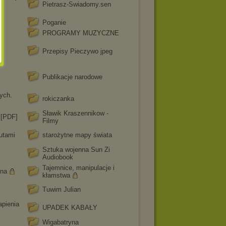
Pietrasz-Swiadomy.sen
Poganie
PROGRAMY MUZYCZNE
Przepisy Pieczywo jpeg
Publikacje narodowe
ych.
rokiczanka
Sławik Kraszennikow -
 [PDF]
Filmy
nutami
starożytne mapy świata
Sztuka wojenna Sun Zi
Audiobook
Tajemnice, manipulacje i
ona
kłamstwa
Tuwim Julian
pienia
UPADEK KABAŁY
Wigabatryna