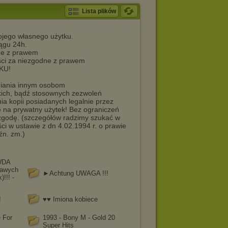
Lista plików
mojego własnego użytku.
iągu 24h.
dne z prawem
ści za niezgodne z prawem
KU!
niania innym osobom
kich, bądź stosownych zezwoleń
a kopii posiadanych legalnie przez
e na prywatny użytek! Bez ograniczeń
 zgodę. (szczegółów radzimy szukać w
i w ustawie z dn 4.02.1994 r. o prawie
źn. zm.)
WDA
kawych
►Achtung UWAGA !!!
!!! -
!
♥♥ Imiona kobiece
 For
1993 - Bony M - Gold 20
Super Hits