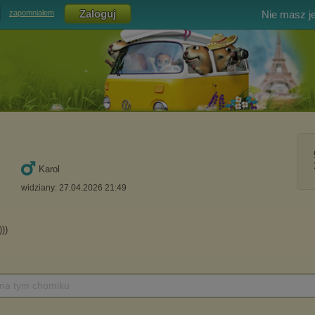
Nie masz j
zapomniałem
Karol
widziany: 27.04.2026 21:49
 na tym chomiku