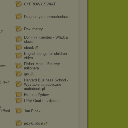
CYFROWY ŚWIAT
Diagnostyka samochodowa
Dokumenty
ZY
Dominik Fuentes - Władca
słowa
ebook
English songs for children -
video
Fisher Mark - Sekrety
nowe
milionera
gry
Harvard Business School -
1 lekcji
Wystapienia publiczne
audiobook pl
Historia Żydów
I Pet Goat II- zdjecia
a
ifford
Jan Piński
języki obce