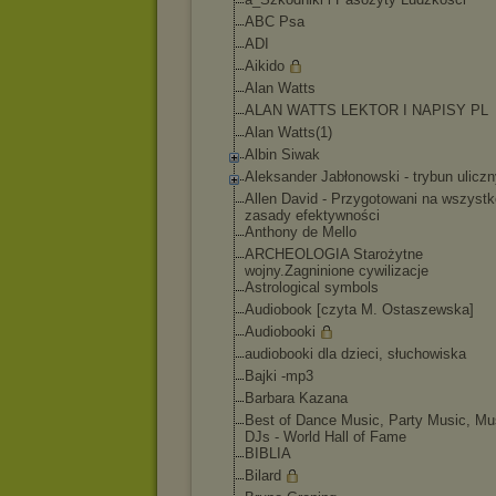
ABC Psa
ADI
Aikido
Alan Watts
ALAN WATTS LEKTOR I NAPISY PL
Alan Watts(1)
Albin Siwak
Aleksander Jabłonowski - trybun ulicz
Allen David - Przygotowani na wszystk
zasady efektywności
Anthony de Mello
ARCHEOLOGIA Starożytne
wojny.Zagninione cywilizacje
Astrological symbols
Audiobook [czyta M. Ostaszewska]
Audiobooki
audiobooki dla dzieci, słuchowiska
Bajki -mp3
Barbara Kazana
Best of Dance Music, Party Music, Mus
DJs - World Hall of Fame
BIBLIA
Bilard