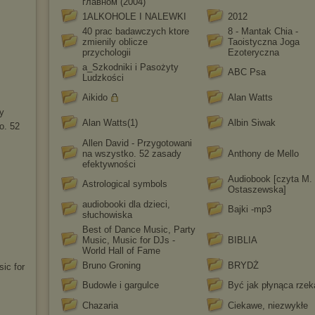
главном (2004)
1ALKOHOLE I NALEWKI
2012
40 prac badawczych ktore
8 - Mantak Chia -
zmienily oblicze
Taoistyczna Joga
przychologii
Ezoteryczna
a_Szkodniki i Pasożyty
ABC Psa
Ludzkości
Aikido
Alan Watts
ny
Alan Watts(1)
Albin Siwak
o. 52
Allen David - Przygotowani
na wszystko. 52 zasady
Anthony de Mello
efektywności
Audiobook [czyta M.
Astrological symbols
Ostaszewska]
audiobooki dla dzieci,
Bajki -mp3
słuchowiska
Best of Dance Music, Party
Music, Music for DJs -
BIBLIA
World Hall of Fame
Bruno Groning
BRYDŻ
ic for
Budowle i gargulce
Być jak płynąca rzek
Chazaria
Ciekawe, niezwykłe