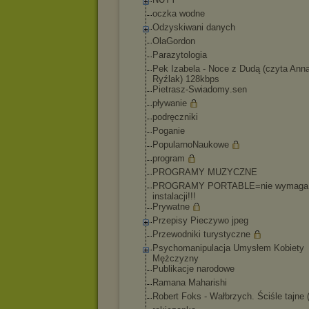
oczka wodne
Odzyskiwani danych
OlaGordon
Parazytologia
Pek Izabela - Noce z Dudą (czyta Ann
Ryźlak) 128kbps
Pietrasz-Swiadomy
.sen
pływanie
podręczniki
Poganie
PopularnoNaukowe
program
PROGRAMY MUZYCZNE
PROGRAMY PORTABLE=nie wymaga
instalacji!!!
Prywatne
Przepisy Pieczywo jpeg
Przewodniki turystyczne
Psychomanipulacja Umysłem Kobiety
Mężczyzny
Publikacje narodowe
Ramana Maharishi
Robert Foks - Wałbrzych. Ściśle tajne 