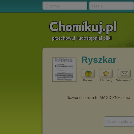
Chomik
Hasło
Ryszkar
Prezent
Ulubiony
Wiadomość
Szukaj plików