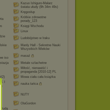
Kazuo Ishiguro-Malarz
świata ułudy (9h 34m 49s)
Kręgosłup
Krótkie zdrowotne
rta
porady_123
wo
Księgi Wschodu
Linux
dzie
Ludobójstwo w Iraku
lskie
Manly Hall - Sekretne Nauki
Wszystkich Wieków
masaź
we iso
stazja
Metale szlachetne
Miłość, nienawiść i
propaganda [2010-12] PL
i(2)
Mowa ciała cała książka
K I
nauka tańca
NUTY
OlaGordon
z Dudą