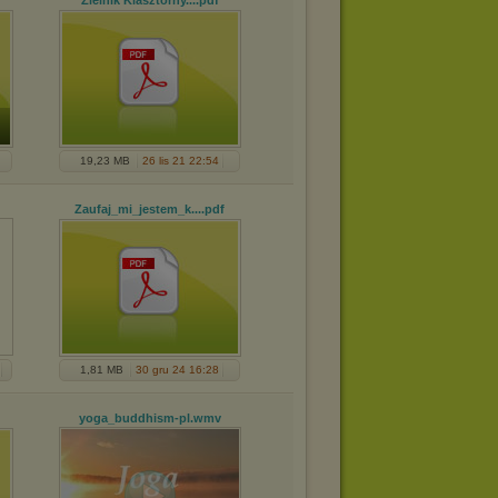
Zielnik Klasztorny...
.pdf
19,23 MB
26 lis 21 22:54
Zaufaj_mi_jestem_k...
.pdf
1,81 MB
30 gru 24 16:28
yoga_buddhism-pl
.wmv