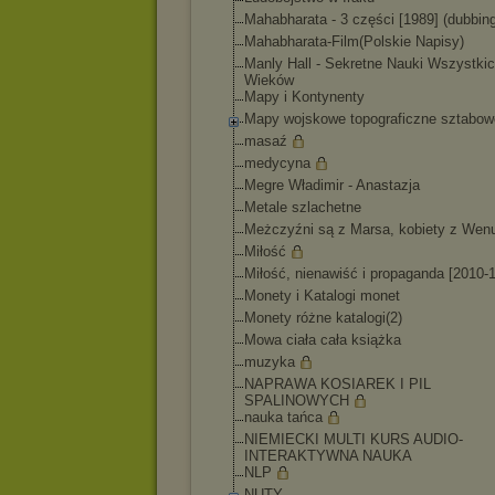
Mahabharata - 3 części [1989] (dubbing
Mahabharata-Film(
Polskie Napisy)
Manly Hall - Sekretne Nauki Wszystki
Wieków
Mapy i Kontynenty
Mapy wojskowe topograficzne sztabow
masaź
medycyna
Megre Władimir - Anastazja
Metale szlachetne
Meżczyźni są z Marsa, kobiety z Wen
Miłość
Miłość, nienawiść i propaganda [2010-
Monety i Katalogi monet
Monety różne katalogi(2)
Mowa ciała cała książka
muzyka
NAPRAWA KOSIAREK I PIL
SPALINOWYCH
nauka tańca
NIEMIECKI MULTI KURS AUDIO-
INTERAKTYWN
A NAUKA
NLP
NUTY