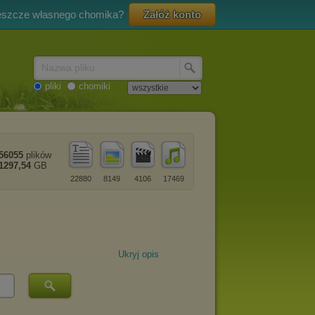
eszcze własnego chomika?
Załóż konto
Nazwa pliku
pliki
chomiki
56055
plików
1297,54
GB
22880
8149
4106
17469
Ukryj opis