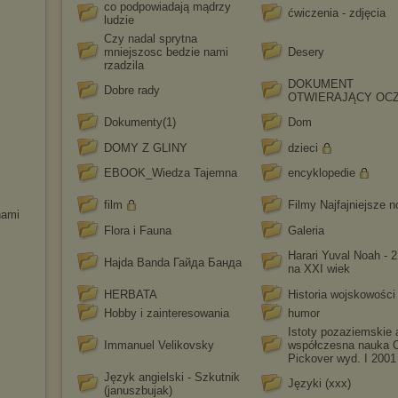
co podpowiadają mądrzy
ćwiczenia - zdjęcia
ludzie
Czy nadal sprytna
mniejszosc bedzie nami
Desery
rzadzila
DOKUMENT
Dobre rady
OTWIERAJĄCY OC
Dokumenty(1)
Dom
DOMY Z GLINY
dzieci
EBOOK_Wiedza Tajemna
encyklopedie
film
Filmy Najfajniejsze 
nami
Flora i Fauna
Galeria
Harari Yuval Noah - 2
Hajda Banda Гайда Банда
na XXI wiek
HERBATA
Historia wojskowości
Hobby i zainteresowania
humor
Istoty pozaziemskie 
Immanuel Velikovsky
współczesna nauka Cl
Pickover wyd. I 2001
Język angielski - Szkutnik
Języki (xxx)
(januszbujak)