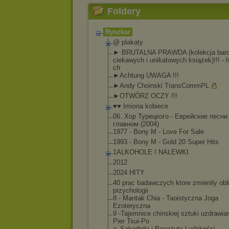
Foldery
Ryszkar
@ plakaty
► BRUTALNA PRAWDA (kolekcja bar
ciekawych i unikatowych książek)!!! - 
cfr
►Achtung UWAGA !!!
►Andy Choinski TransCommPL
►OTWÓRZ OCZY !!!
♥♥ Imiona kobiece
06. Хор Турецкого - Еврейские песни
главном (2004)
1977 - Bony M - Love For Sale
1993 - Bony M - Gold 20 Super Hits
1ALKOHOLE I NALEWKI
2012
2024 HITY
40 prac badawczych ktore zmienily obl
przychologii
8 - Mantak Chia - Taoistyczna Joga
Ezoteryczna
9 -Tajemnice chinskiej sztuki uzdrawian
Pier Tsui-Po
a_Szkodniki i Pasożyty Ludzkości