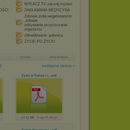
WYŁACZ TV zacznij myśleć
OŚCI
ZAKŁAMANA MEDYCYNA
Zdrowie,zioła,wegetarianizm
,zdrowe
odżywianie,oczyszczanie
organizmu
zlikwidowane- polonica
ŻYCIE PO ŻYCIU
rozmiar
data dodania
następna strona »
8
Żydzi w Polsce i i...
.pdf
17,11 MB
8 sty 25 18:14