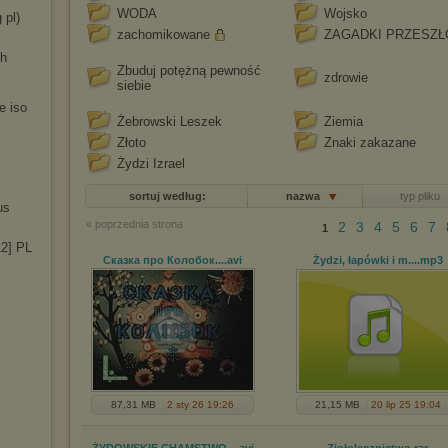
WODA
Wojsko
 pl)
zachomikowane
ZAGADKI PRZESZŁ
ch
Zbuduj potężną pewność
zdrowie
siebie
e iso
Żebrowski Leszek
Ziemia
Złoto
Znaki zakazane
Żydzi Izrael
sortuj według:
nazwa
typ pliku
us
« poprzednia strona
2
3
4
5
6
7
1
12] PL
Сказка про Колобок...
.avi
Żydzi, łapówki i m...
.mp3
87,31 MB
2 sty 26 19:26
21,15 MB
20 lip 25 19:04