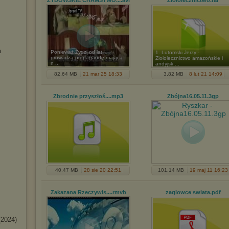
ŻYDOWSKIE CHAMSTWO...
.avi
Ziołolecznictwo
.rar
a
Ponieważ Żydzi od lat
1. Lutomski Jerzy -
prowadzą propagandę mającą
Ziołolecznictwo amazońskie i
n ...
andyjsk ...
82,64 MB
21 mar 25 18:33
3,82 MB
8 lut 21 14:09
Zbrodnie przyszłoś...
.mp3
Zbójna16.05.11
.3gp
40,47 MB
28 sie 20 22:51
101,14 MB
19 maj 11 16:23
Zakazana Rzeczywis...
.rmvb
zaglowce swiata
.pdf
(2024)