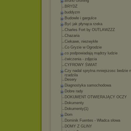
Bruno Groning
BRYDŻ
buddyzm
Budowle i gargulce
Być jak płynąca rzeka
Charles Fort by OUTLAWZZZ
Chazaria
Ciekawe, niezwykłe
Co Gryzie w Ogrodzie
co podpowiadają mądrzy ludzie
ćwiczenia - zdjęcia
CYFROWY ŚWIAT
Czy nadal sprytna mniejszosc bedzie 
rzadzila
Desery
Diagnostyka samochodowa
Dobre rady
DOKUMENT OTWIERAJĄCY OCZY
Dokumenty
Dokumenty(1)
Dom
Dominik Fuentes - Władca słowa
DOMY Z GLINY