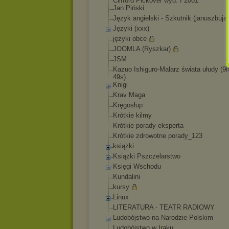
Clifford Pickover wyd. I 2001
Jan Piński
Język angielski - Szkutnik (januszbuja
Języki (xxx)
języki obce
JOOMLA (Ryszkar)
JSM
Kazuo Ishiguro-Malarz świata ułudy (9
49s)
Knigi
Krav Maga
Kręgosłup
Krótkie kilmy
Krótkie porady eksperta
Krótkie zdrowotne porady_123
książki
Książki Pszczelarstwo
Księgi Wschodu
Kundalini
kursy
Linux
LITERATURA - TEATR RADIOWY
Ludobójstwo na Narodzie Polskim
Ludobójstwo w Iraku