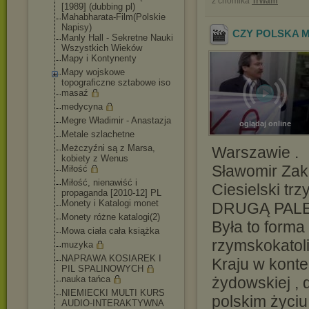
z chomika
Trwam
[1989] (dubbing pl)
Mahabharata-Film(
Polskie
Napisy)
CZY POLSKA M
Manly Hall - Sekretne Nauki
Wszystkich Wieków
Mapy i Kontynenty
Mapy wojskowe
topograficzne sztabowe iso
masaź
medycyna
Megre Władimir - Anastazja
oglądaj online
Metale szlachetne
Meżczyźni są z Marsa,
Warszawie .
kobiety z Wenus
Sławomir Zak
Miłość
Miłość, nienawiść i
Ciesielski t
propaganda [2010-12] PL
Monety i Katalogi monet
DRUGĄ PALE
Monety różne katalogi(2)
Była to forma
Mowa ciała cała książka
rzymskokatol
muzyka
NAPRAWA KOSIAREK I
Kraju w kont
PIL SPALINOWYCH
nauka tańca
żydowskiej , 
NIEMIECKI MULTI KURS
polskim życiu
AUDIO-INTERAKTYWN
A