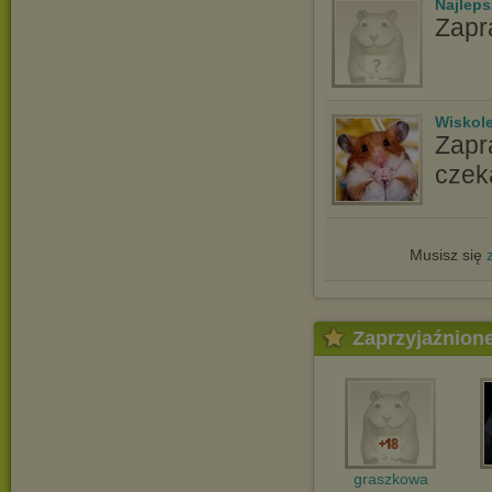
Najlep
Zapr
Wiskole
Zapr
czek
Musisz się
Zaprzyjaźnion
graszkowa