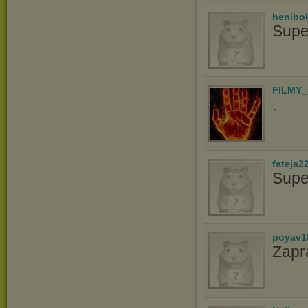
henibo
Supe
FILMY_
.
fateja2
Supe
poyav1
Zapr