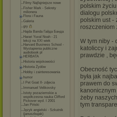
Filmy Najfajniejsze nowe
polskim życiu
Fisher Mark - Sekrety
dialogu pols
milionera
Flora i Fauna
polskim ust -
Galeria
roszczeniom 
gry
Hajda Banda Гайда Банда
Harari Yuval Noah - 21
W tym niby - 
lekcji na XXI wiek
Harvard Business School -
katoliccy i z
Wystapienia publiczne
audiobook pl
prawdzie , bę
HERBATA
Historia wojskowości
Historia Żydów
Obecność tyc
Hobby i zainteresowania
była jak najb
humor
prawem do sw
I Pet Goat II- zdjecia
Immanuel Velikovsky
kanonicznym .
Istoty pozaziemskie a
żeby naszych
współczesna nauka Clifford
Pickover wyd. I 2001
tym transpar
Jan Piński
Język angielski - Szkutnik
(januszbujak)