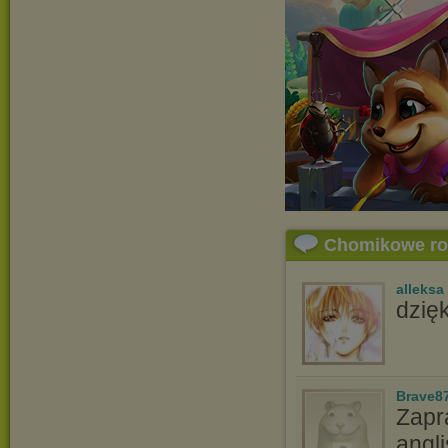
Chomikowe r
alleksa
dzię
Brave8
Zapr
angl