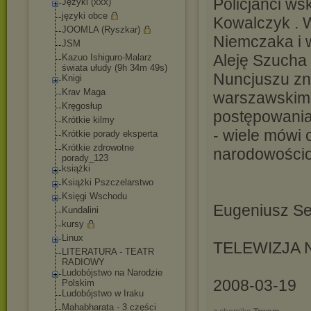
Policjanci ws
Języki (xxx)
języki obce
Kowalczyk . 
JOOMLA (Ryszkar)
Niemczaka i 
JSM
Aleję Szucha 
Kazuo Ishiguro-Malarz
świata ułudy (9h 34m 49s)
Nuncjuszu zna
Knigi
Krav Maga
warszawskim 
Kręgosłup
postępowania
Krótkie kilmy
- wiele mówi 
Krótkie porady eksperta
Krótkie zdrowotne
narodowościo
porady_123
książki
Książki Pszczelarstwo
Księgi Wschodu
Eugeniusz Se
Kundalini
kursy
Linux
TELEWIZJA
LITERATURA - TEATR
RADIOWY
Ludobójstwo na Narodzie
2008-03-19
Polskim
Ludobójstwo w Iraku
Mahabharata - 3 części