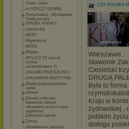
Tuwim Julian
CZY POLSKA M
txt RZECZY DZIWNE
Tymochowicz - Wystapienia
Publiczne plus
UPADEK KABAŁY
Upaniszady
WEDY
Wigabatryna
oglądaj online
WODA
Wojsko
Warszawie .
WYŁACZ TV zacznij
Sławomir Zak
myśleć
zachomikowane
Ciesielski t
ZAGADKI PRZESZŁOŚCI
DRUGĄ PALE
ZAKŁAMANA MEDYCYNA
Zbuduj potężną pewność
Była to forma
siebie
rzymskokatol
zdrowie
Zdrowie,zioła,weg
Kraju w kont
etarianizm,zdrowe
odżywianie,oczysz
czanie
żydowskiej , 
organizmu
polskim życiu
Żebrowski Leszek
Ziemia
dialogu pols
zlikwidowane- polonica