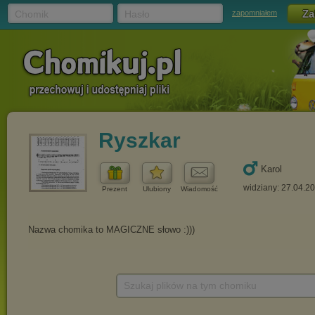
Chomik
Hasło
zapomniałem
Ryszkar
Karol
widziany: 27.04.2
Prezent
Ulubiony
Wiadomość
Szukaj plików na tym chomiku