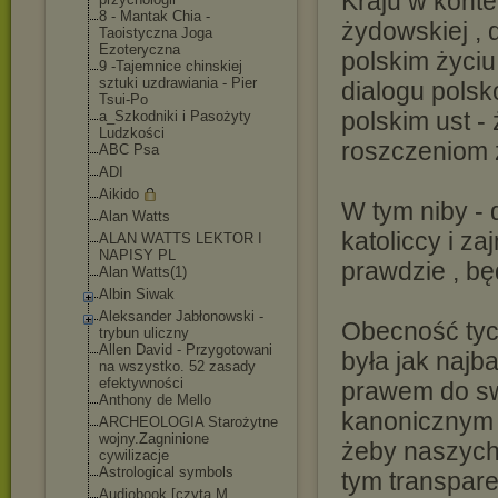
Kraju w kont
8 - Mantak Chia -
żydowskiej , 
Taoistyczna Joga
Ezoteryczna
polskim życiu
9 -Tajemnice chinskiej
sztuki uzdrawiania - Pier
dialogu pols
Tsui-Po
polskim ust -
a_Szkodniki i Pasożyty
Ludzkości
roszczeniom 
ABC Psa
ADI
Aikido
W tym niby - 
Alan Watts
katoliccy i z
ALAN WATTS LEKTOR I
NAPISY PL
prawdzie , bę
Alan Watts(1)
Albin Siwak
Aleksander Jabłonowski -
Obecność tyc
trybun uliczny
Allen David - Przygotowani
była jak najb
na wszystko. 52 zasady
efektywności
prawem do sw
Anthony de Mello
kanonicznym .
ARCHEOLOGIA Starożytne
wojny.Zagninione
żeby naszych
cywilizacje
Astrological symbols
tym transpar
Audiobook [czyta M.