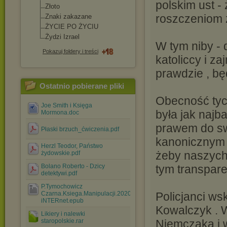
polskim ust -
Złoto
roszczeniom 
Znaki zakazane
ŻYCIE PO ŻYCIU
Żydzi Izrael
W tym niby - 
Pokazuj foldery i treści
katoliccy i z
prawdzie , bę
Ostatnio pobierane pliki
Obecność tyc
Joe Smith i Księga
była jak najb
Mormona.doc
prawem do sw
Płaski brzuch_ćwiczenia.pdf
kanonicznym .
Herzl Teodor, Państwo
żeby naszych
żydowskie.pdf
Bolano Roberto - Dzicy
tym transpar
detektywi.pdf
P.Tymochowicz
Czarna.Ksiega.Manipulacji.2020
Policjanci ws
iNTERnet.epub
Kowalczyk . 
Likiery i nalewki
staropolskie.rar
Niemczaka i 