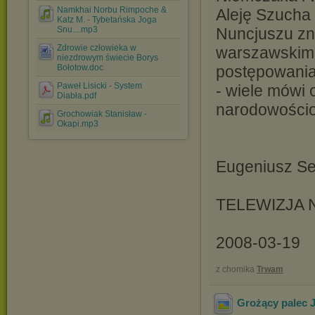
Namkhai Norbu Rimpoche &
Aleję Szucha 
Katz M. - Tybetańska Joga
Snu....mp3
Nuncjuszu zna
Zdrowie człowieka w
warszawskim 
niezdrowym świecie Borys
Bołotow.doc
postępowania
Paweł Lisicki - System
- wiele mówi 
Diabła.pdf
narodowościo
Grochowiak Stanisław -
Okapi.mp3
Eugeniusz Se
TELEWIZJA
2008-03-19
z chomika
Trwam
Grożący palec 