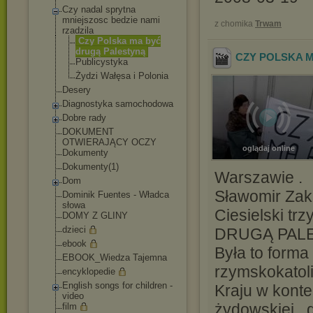
Czy nadal sprytna
mniejszosc bedzie nami
z chomika
Trwam
rzadzila
Czy Polska ma być
drugą Palestyną
CZY POLSKA M
Publicystyka
Żydzi Wałęsa i Polonia
Desery
Diagnostyka samochodowa
Dobre rady
DOKUMENT
OTWIERAJĄCY OCZY
oglądaj online
Dokumenty
Dokumenty(1)
Warszawie .
Dom
Sławomir Zak
Dominik Fuentes - Władca
słowa
Ciesielski t
DOMY Z GLINY
dzieci
DRUGĄ PALE
ebook
Była to forma
EBOOK_Wiedza Tajemna
rzymskokatol
encyklopedie
English songs for children -
Kraju w kont
video
żydowskiej , 
film