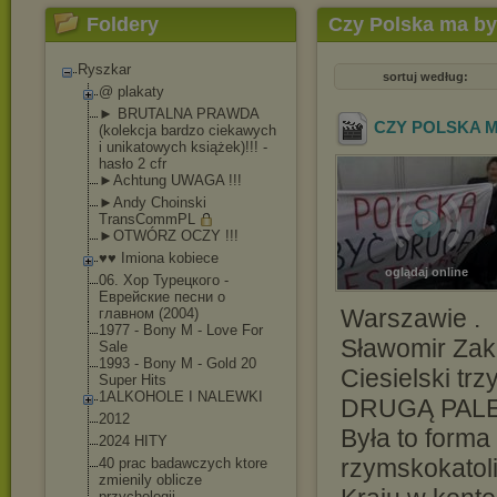
Foldery
Czy Polska ma by
Ryszkar
sortuj według:
@ plakaty
► BRUTALNA PRAWDA
CZY POLSKA M
(kolekcja bardzo ciekawych
i unikatowych książek)!!! -
hasło 2 cfr
►Achtung UWAGA !!!
►Andy Choinski
TransCommPL
►OTWÓRZ OCZY !!!
♥♥ Imiona kobiece
oglądaj online
06. Хор Турецкого -
Еврейские песни о
Warszawie .
главном (2004)
1977 - Bony M - Love For
Sławomir Zak
Sale
1993 - Bony M - Gold 20
Ciesielski t
Super Hits
1ALKOHOLE I NALEWKI
DRUGĄ PALE
2012
Była to forma
2024 HITY
rzymskokatol
40 prac badawczych ktore
zmienily oblicze
przychologii