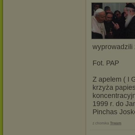
wyprowadzili 
Fot. PAP
Z apelem ( I
krzyża papies
koncentracyj
1999 r. do Ja
Pinchas Josk
z chomika
Trwam