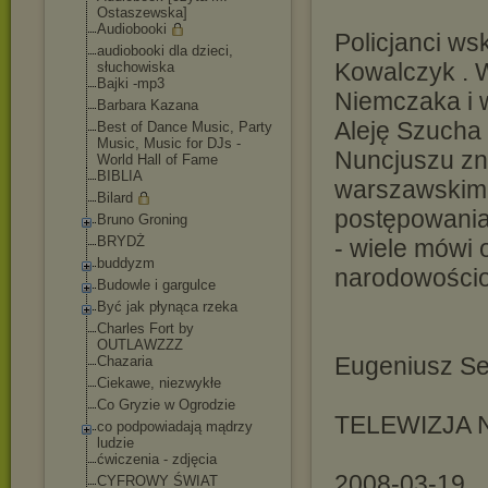
Ostaszewska]
Audiobooki
Policjanci ws
audiobooki dla dzieci,
Kowalczyk . 
słuchowiska
Bajki -mp3
Niemczaka i 
Barbara Kazana
Aleję Szucha 
Best of Dance Music, Party
Music, Music for DJs -
Nuncjuszu zna
World Hall of Fame
BIBLIA
warszawskim 
Bilard
postępowania
Bruno Groning
BRYDŻ
- wiele mówi 
buddyzm
narodowościo
Budowle i gargulce
Być jak płynąca rzeka
Charles Fort by
OUTLAWZZZ
Eugeniusz Se
Chazaria
Ciekawe, niezwykłe
Co Gryzie w Ogrodzie
TELEWIZJA
co podpowiadają mądrzy
ludzie
ćwiczenia - zdjęcia
2008-03-19
CYFROWY ŚWIAT