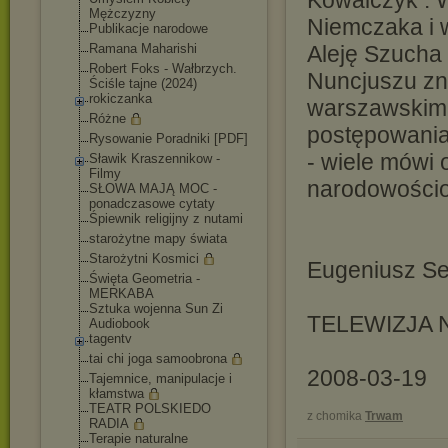
Kowalczyk . 
Mężczyzny
Niemczaka i 
Publikacje narodowe
Ramana Maharishi
Aleję Szucha 
Robert Foks - Wałbrzych.
Nuncjuszu zna
Ściśle tajne (2024)
rokiczanka
warszawskim 
Różne
postępowania
Rysowanie Poradniki [PDF]
- wiele mówi 
Sławik Kraszennikow -
Filmy
narodowościo
SŁOWA MAJĄ MOC -
ponadczasowe cytaty
Śpiewnik religijny z nutami
starożytne mapy świata
Starożytni Kosmici
Eugeniusz Se
Święta Geometria -
MERKABA
Sztuka wojenna Sun Zi
TELEWIZJA
Audiobook
tagentv
tai chi joga samoobrona
2008-03-19
Tajemnice, manipulacje i
kłamstwa
TEATR POLSKIEDO
z chomika
Trwam
RADIA
Terapie naturalne