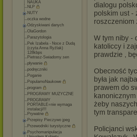
NAUKA
dialogu pols
NLP
polskim ust -
NUTY
oczka wodne
roszczeniom 
Odzyskiwani danych
OlaGordon
W tym niby - 
Parazytologia
Pek Izabela - Noce z Dudą
katoliccy i z
(czyta Anna Ryźlak)
128kbps
prawdzie , bę
Pietrasz-Swiadomy
.sen
pływanie
podręczniki
Obecność tyc
Poganie
była jak najb
PopularnoNaukowe
prawem do sw
program
PROGRAMY MUZYCZNE
kanonicznym .
PROGRAMY
żeby naszych
PORTABLE=nie wymaga
instalacji!!!
tym transpar
Prywatne
Przepisy Pieczywo jpeg
Przewodniki turystyczne
Policjanci ws
Psychomanipulacja
Umysłem Kobiety