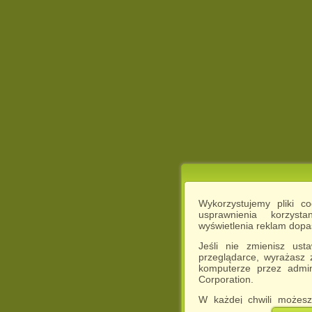
Wykorzystujemy pliki c
usprawnienia korzyst
wyświetlenia reklam dop
Jeśli nie zmienisz ust
przeglądarce, wyrażasz
komputerze przez admin
Corporation.
W każdej chwili możesz
cookies w swojej przeglą