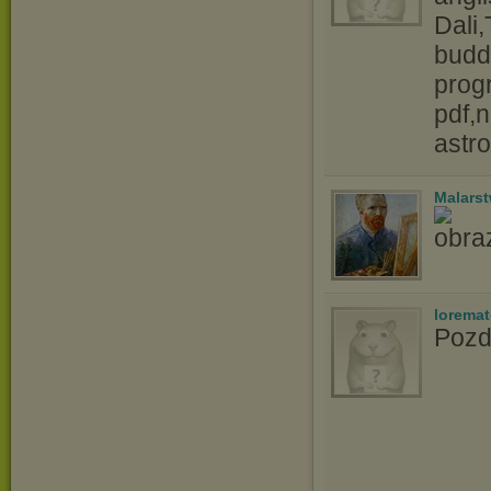
Dali
budd
prog
pdf,
astro
Malars
lorema
Pozd