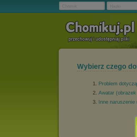
Chomik
Hasło
Wybierz czego do
Problem dotyczą
Awatar (obrazek 
Inne naruszenie 