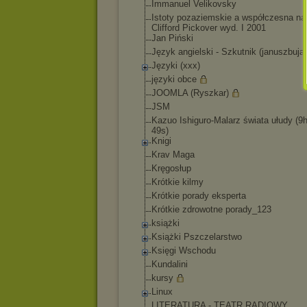
Immanuel Velikovsky
Istoty pozaziemskie a współczesna n
Clifford Pickover wyd. I 2001
Jan Piński
Język angielski - Szkutnik (januszbuja
Języki (xxx)
języki obce
JOOMLA (Ryszkar)
JSM
Kazuo Ishiguro-Malarz świata ułudy (9
49s)
Knigi
Krav Maga
Kręgosłup
Krótkie kilmy
Krótkie porady eksperta
Krótkie zdrowotne porady_123
książki
Książki Pszczelarstwo
Księgi Wschodu
Kundalini
kursy
Linux
LITERATURA - TEATR RADIOWY