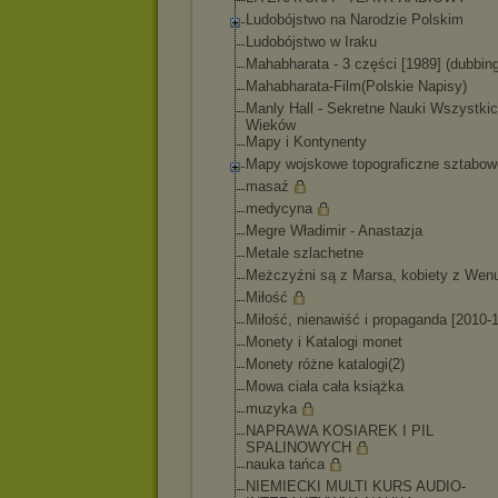
Ludobójstwo na Narodzie Polskim
Ludobójstwo w Iraku
Mahabharata - 3 części [1989] (dubbing
Mahabharata-Film(
Polskie Napisy)
Manly Hall - Sekretne Nauki Wszystki
Wieków
Mapy i Kontynenty
Mapy wojskowe topograficzne sztabow
masaź
medycyna
Megre Władimir - Anastazja
Metale szlachetne
Meżczyźni są z Marsa, kobiety z Wen
Miłość
Miłość, nienawiść i propaganda [2010-
Monety i Katalogi monet
Monety różne katalogi(2)
Mowa ciała cała książka
muzyka
NAPRAWA KOSIAREK I PIL
SPALINOWYCH
nauka tańca
NIEMIECKI MULTI KURS AUDIO-