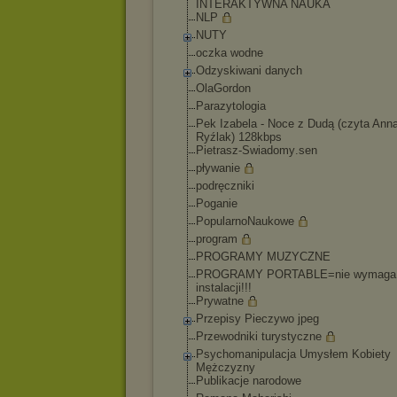
INTERAKTYWN
A NAUKA
NLP
NUTY
oczka wodne
Odzyskiwani danych
OlaGordon
Parazytologia
Pek Izabela - Noce z Dudą (czyta Ann
Ryźlak) 128kbps
Pietrasz-Swiadomy
.sen
pływanie
podręczniki
Poganie
PopularnoNaukowe
program
PROGRAMY MUZYCZNE
PROGRAMY PORTABLE=nie wymaga
instalacji!!!
Prywatne
Przepisy Pieczywo jpeg
Przewodniki turystyczne
Psychomanipulacja Umysłem Kobiety
Mężczyzny
Publikacje narodowe