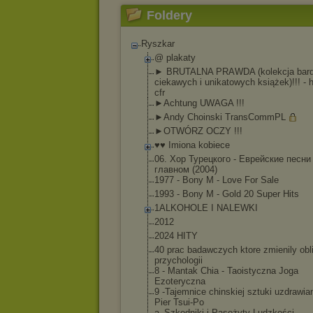
Foldery
Ryszkar
@ plakaty
► BRUTALNA PRAWDA (kolekcja bar
ciekawych i unikatowych książek)!!! - 
cfr
►Achtung UWAGA !!!
►Andy Choinski TransCommPL
►OTWÓRZ OCZY !!!
♥♥ Imiona kobiece
06. Хор Турецкого - Еврейские песни
главном (2004)
1977 - Bony M - Love For Sale
1993 - Bony M - Gold 20 Super Hits
1ALKOHOLE I NALEWKI
2012
2024 HITY
40 prac badawczych ktore zmienily obl
przychologii
8 - Mantak Chia - Taoistyczna Joga
Ezoteryczna
9 -Tajemnice chinskiej sztuki uzdrawian
Pier Tsui-Po
a_Szkodniki i Pasożyty Ludzkości