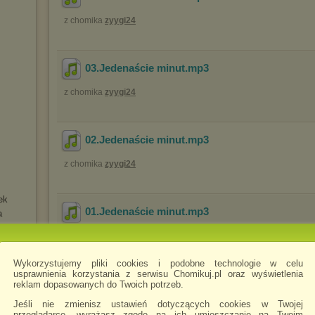
z chomika
zyygi24
03.Jedenaście minut
.mp3
z chomika
zyygi24
02.Jedenaście minut
.mp3
z chomika
zyygi24
ek
01.Jedenaście minut
.mp3
a
z chomika
zyygi24
Wykorzystujemy pliki cookies i podobne technologie w celu
usprawnienia korzystania z serwisu Chomikuj.pl oraz wyświetlenia
reklam dopasowanych do Twoich potrzeb.
Jeśli nie zmienisz ustawień dotyczących cookies w Twojej
przeglądarce, wyrażasz zgodę na ich umieszczanie na Twoim