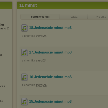
11 minut
sortuj według:
nazwa
typ pliku
dzo
18.Jedenaście minut
.mp3
hasło 2
z chomika
zyygi24
17.Jedenaście minut
.mp3
 о
z chomika
zyygi24
16.Jedenaście minut
.mp3
z chomika
zyygi24
icze
ia -
15.Jedenaście minut
.mp3