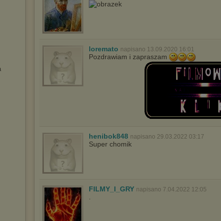
loremato
napisano 13.09.2020 16:01
Pozdrawiam i zapraszam
a
henibok848
napisano 29.03.2022 03:17
Super chomik
FILMY_I_GRY
napisano 7.04.2022 12:05
.