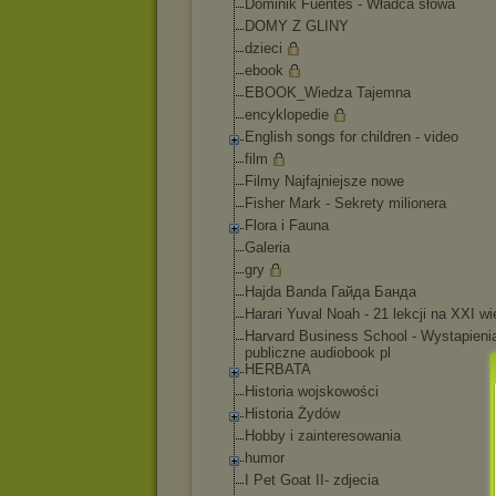
Dominik Fuentes - Władca słowa
DOMY Z GLINY
dzieci
ebook
EBOOK_Wiedza Tajemna
encyklopedie
English songs for children - video
film
Filmy Najfajniejsze nowe
Fisher Mark - Sekrety milionera
Flora i Fauna
Galeria
gry
Hajda Banda Гайда Банда
Harari Yuval Noah - 21 lekcji na XXI wi
Harvard Business School - Wystapieni
publiczne audiobook pl
HERBATA
Historia wojskowości
Historia Żydów
Hobby i zainteresowania
humor
I Pet Goat II- zdjecia