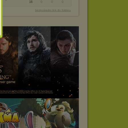
16
0
0
0
bezpośredni link do folderu