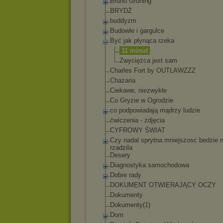
Bruno Groning
BRYDŻ
buddyzm
Budowle i gargulce
Być jak płynąca rzeka
11 minut
Zwyciężca jest sam
Charles Fort by OUTLAWZZZ
Chazaria
Ciekawe, niezwykłe
Co Gryzie w Ogrodzie
co podpowiadają mądrzy ludzie
ćwiczenia - zdjęcia
CYFROWY ŚWIAT
Czy nadal sprytna mniejszosc bedzie 
rzadzila
Desery
Diagnostyka samochodowa
Dobre rady
DOKUMENT OTWIERAJĄCY OCZY
Dokumenty
Dokumenty(1)
Dom