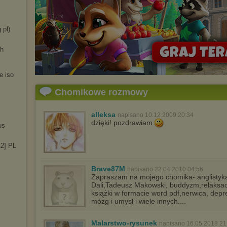
 pl)
ch
e iso
Chomikowe rozmowy
alleksa
napisano 10.12.2009 20:34
dzięki! pozdrawiam
us
12] PL
Brave87M
napisano 22.04.2010 04:56
Zapraszam na mojego chomika- anglistyka
Dali,Tadeusz Makowski, buddyzm,relaksacj
książki w formacie word pdf,nerwica, depr
mózg i umysł i wiele innych....
Malarstwo-rysunek
napisano 16.05.2018 21