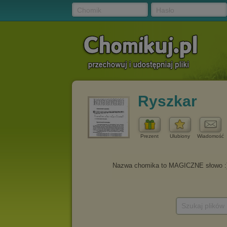
Chomik
Hasło
Ryszkar
Prezent
Ulubiony
Wiadomość
Szukaj plików