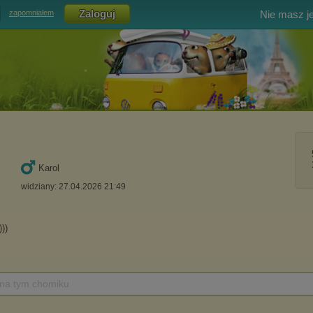
Nie masz j
zapomniałem
Karol
widziany: 27.04.2026 21:49
 na tym chomiku