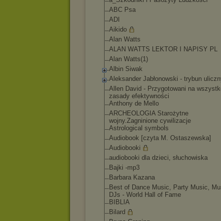
ABC Psa
ADI
Aikido
Alan Watts
ALAN WATTS LEKTOR I NAPISY PL
Alan Watts(1)
Albin Siwak
Aleksander Jabłonowski - trybun ulicz
Allen David - Przygotowani na wszystk
zasady efektywności
Anthony de Mello
ARCHEOLOGIA Starożytne
wojny.Zagninione cywilizacje
Astrological symbols
Audiobook [czyta M. Ostaszewska]
Audiobooki
audiobooki dla dzieci, słuchowiska
Bajki -mp3
Barbara Kazana
Best of Dance Music, Party Music, Mus
DJs - World Hall of Fame
BIBLIA
Bilard