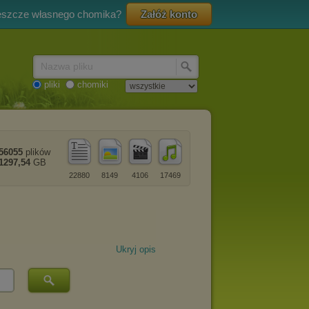
eszcze własnego chomika?
Załóż konto
Nazwa pliku
pliki
chomiki
56055
plików
1297,54
GB
22880
8149
4106
17469
Ukryj opis