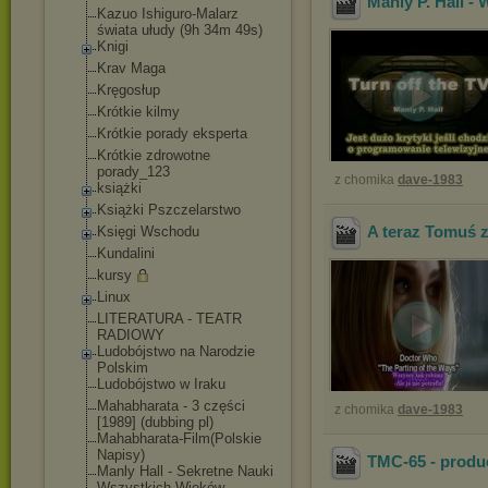
Manly P. Hall - W
Kazuo Ishiguro-Malarz
świata ułudy (9h 34m 49s)
Knigi
Krav Maga
Kręgosłup
Krótkie kilmy
Krótkie porady eksperta
Krótkie zdrowotne
porady_123
z chomika
dave-1983
książki
Książki Pszczelarstwo
A teraz Tomuś 
Księgi Wschodu
Kundalini
kursy
Linux
LITERATURA - TEATR
RADIOWY
Ludobójstwo na Narodzie
Polskim
Ludobójstwo w Iraku
Mahabharata - 3 części
z chomika
dave-1983
[1989] (dubbing pl)
Mahabharata-Film(
Polskie
Napisy)
TMC-65 - produ
Manly Hall - Sekretne Nauki
Wszystkich Wieków