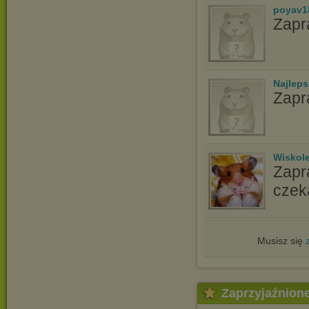
poyav1
Zapr
Najlep
Zapr
Wiskole
Zapr
czek
Musisz się
Zaprzyjaźnion