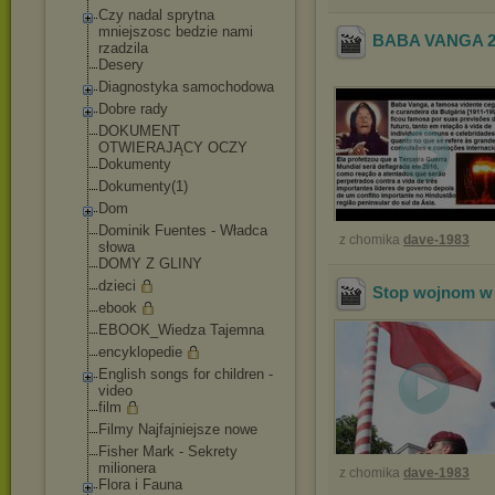
Czy nadal sprytna
mniejszosc bedzie nami
BABA VANGA 2
rzadzila
Desery
Diagnostyka samochodowa
Dobre rady
DOKUMENT
OTWIERAJĄCY OCZY
Dokumenty
Dokumenty(1)
Dom
Dominik Fuentes - Władca
z chomika
dave-1983
słowa
DOMY Z GLINY
dzieci
Stop wojnom w 
ebook
EBOOK_Wiedza Tajemna
encyklopedie
English songs for children -
video
film
Filmy Najfajniejsze nowe
Fisher Mark - Sekrety
milionera
z chomika
dave-1983
Flora i Fauna