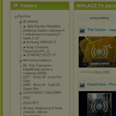
Foldery
WYŁACZ TV zaczn
Ryszkar
sortuj według:
@ plakaty
► BRUTALNA PRAWDA
The Union - nap
(kolekcja bardzo ciekawych
i unikatowych książek)!!! -
hasło 2 cfr
►Achtung UWAGA !!!
►Andy Choinski
TransCommPL
►OTWÓRZ OCZY !!!
♥♥ Imiona kobiece
oglądaj online
06. Хор Турецкого -
Еврейские песни о
z chomika
dave-1983
главном (2004)
1977 - Bony M - Love For
Sale
‪David Icke - P
1993 - Bony M - Gold 20
Super Hits
1ALKOHOLE I NALEWKI
2012
2024 HITY
40 prac badawczych ktore
zmienily oblicze
przychologii