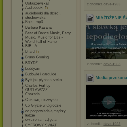
Ostaszewska]
z chomika
dave-1983
Audiobooki
audiobooki dla dzieci,
słuchowiska
MIAŻDŻENIE 
Bajki -mp3
Barbara Kazana
Best of Dance Music, Party
Music, Music for DJs -
World Hall of Fame
BIBLIA
Bilard
Bruno Groning
BRYDŻ
z chomika
dave-1983
buddyzm
Budowle i gargulce
Media przekon
Być jak płynąca rzeka
Charles Fort by
OUTLAWZZZ
Chazaria
Ciekawe, niezwykłe
Co Gryzie w Ogrodzie
co podpowiadają mądrzy
ludzie
ćwiczenia - zdjęcia
z chomika
dave-1983
CYFROWY ŚWIAT