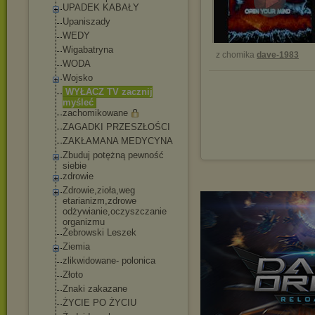
UPADEK KABAŁY
Upaniszady
WEDY
Wigabatryna
z chomika
dave-1983
WODA
Wojsko
WYŁACZ TV zacznij
myśleć
zachomikowane
ZAGADKI PRZESZŁOŚCI
ZAKŁAMANA MEDYCYNA
Zbuduj potężną pewność
siebie
zdrowie
Zdrowie,zioła,weg
etarianizm,zdrowe
odżywianie,oczysz
czanie
organizmu
Żebrowski Leszek
Ziemia
zlikwidowane- polonica
Złoto
Znaki zakazane
ŻYCIE PO ŻYCIU