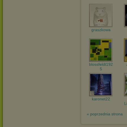
graszkowa
blossfeldt192
5
karonet22
L
« poprzednia strona