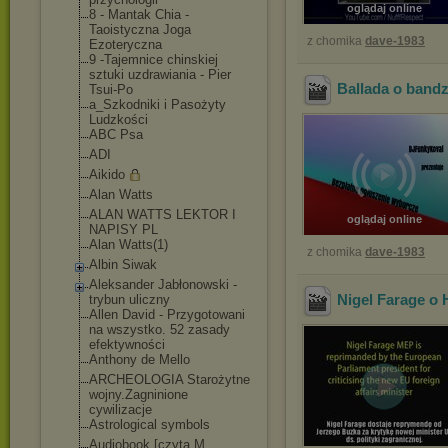
oglądaj online
8 - Mantak Chia -
Taoistyczna Joga
z chomika
dave-1983
Ezoteryczna
9 -Tajemnice chinskiej
sztuki uzdrawiania - Pier
Ballada o bandz
Tsui-Po
a_Szkodniki i Pasożyty
Ludzkości
ABC Psa
ADI
Aikido
Alan Watts
ALAN WATTS LEKTOR I
oglądaj online
NAPISY PL
Alan Watts(1)
z chomika
dave-1983
Albin Siwak
Aleksander Jabłonowski -
Nigel Farage o
trybun uliczny
Allen David - Przygotowani
na wszystko. 52 zasady
efektywności
Anthony de Mello
ARCHEOLOGIA Starożytne
wojny.Zagninione
cywilizacje
Astrological symbols
Audiobook [czyta M.