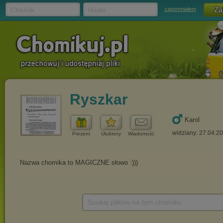
Chomik
Hasło
zapomniałem
Ryszkar
Karol
widziany: 27.04.2
Prezent
Ulubiony
Wiadomość
Szukaj plików na tym chomiku