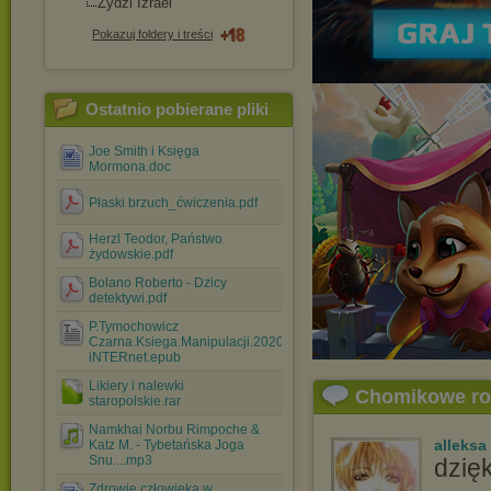
Żydzi Izrael
Pokazuj foldery i treści
Ostatnio pobierane pliki
Joe Smith i Księga
Mormona.doc
Płaski brzuch_ćwiczenia.pdf
Herzl Teodor, Państwo
żydowskie.pdf
Bolano Roberto - Dzicy
detektywi.pdf
P.Tymochowicz
Czarna.Ksiega.Manipulacji.2020
iNTERnet.epub
Likiery i nalewki
Chomikowe r
staropolskie.rar
Namkhai Norbu Rimpoche &
alleksa
Katz M. - Tybetańska Joga
Snu....mp3
dzię
Zdrowie człowieka w