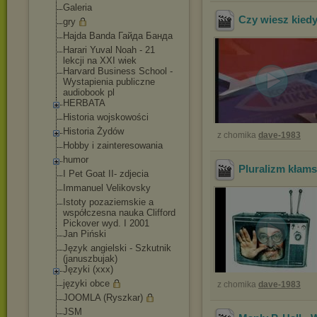
Galeria
Czy wiesz kiedy
gry
Hajda Banda Гайда Банда
Harari Yuval Noah - 21
lekcji na XXI wiek
Harvard Business School -
Wystapienia publiczne
audiobook pl
HERBATA
Historia wojskowości
Historia Żydów
z chomika
dave-1983
Hobby i zainteresowania
humor
Pluralizm kłam
I Pet Goat II- zdjecia
Immanuel Velikovsky
Istoty pozaziemskie a
współczesna nauka Clifford
Pickover wyd. I 2001
Jan Piński
Język angielski - Szkutnik
(januszbujak)
Języki (xxx)
języki obce
z chomika
dave-1983
JOOMLA (Ryszkar)
JSM