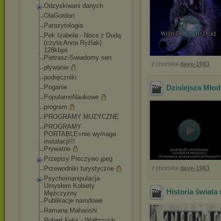
Odzyskiwani danych
OlaGordon
Parazytologia
Pek Izabela - Noce z Dudą
(czyta Anna Ryźlak)
128kbps
Pietrasz-Swiadomy
.sen
z chomika
dave-1983
pływanie
podręczniki
Poganie
Dzisiejsza Młod
PopularnoNaukowe
program
PROGRAMY MUZYCZNE
PROGRAMY
PORTABLE=nie wymaga
instalacji!!!
Prywatne
Przepisy Pieczywo jpeg
Przewodniki turystyczne
z chomika
dave-1983
Psychomanipulacja
Umysłem Kobiety
Historia świata
Mężczyzny
Publikacje narodowe
Ramana Maharishi
Robert Foks - Wałbrzych.