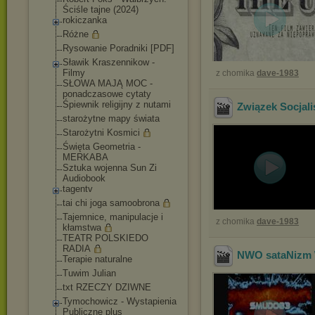
Ściśle tajne (2024)
rokiczanka
Różne
Rysowanie Poradniki [PDF]
Sławik Kraszennikow -
Filmy
z chomika
dave-1983
SŁOWA MAJĄ MOC -
ponadczasowe cytaty
Śpiewnik religijny z nutami
Związek Socjal
starożytne mapy świata
Starożytni Kosmici
Święta Geometria -
MERKABA
Sztuka wojenna Sun Zi
Audiobook
tagentv
tai chi joga samoobrona
Tajemnice, manipulacje i
z chomika
dave-1983
kłamstwa
TEATR POLSKIEDO
RADIA
NWO sataNizm 
Terapie naturalne
Tuwim Julian
txt RZECZY DZIWNE
Tymochowicz - Wystapienia
Publiczne plus