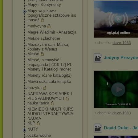
Mapy i Kontynenty
Mapy wojskowe
topograficzne sztabowe iso
masaź
medycyna
Megre Władimir - Anastazja
oglądaj online
Metale szlachetne
z chomika
dave-1983
Meżczyźni są z Marsa,
kobiety z Wenus
Miłość
Jedyny Prezyden
Miłość, nienawiść i
propaganda [2010-12] PL
Monety i Katalogi monet
Monety różne katalogi(2)
Mowa ciała cała książka
muzyka
NAPRAWA KOSIAREK I
PIL SPALINOWYCH
nauka tańca
NIEMIECKI MULTI KURS
z chomika
dave-1983
AUDIO-INTERAKTYWN
A
NAUKA
NLP
David Duke - Ja
NUTY
oczka wodne