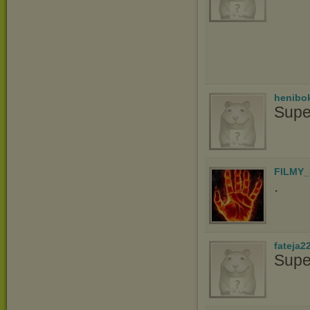
henibo
Supe
FILMY_
.
fateja2
Supe