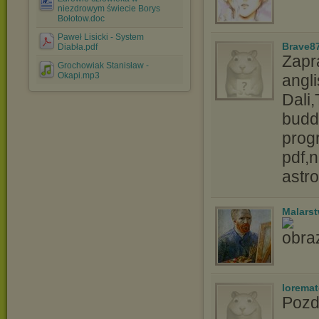
niezdrowym świecie Borys
Bołotow.doc
Paweł Lisicki - System
Brave8
Diabła.pdf
Zapr
Grochowiak Stanisław -
Okapi.mp3
angl
Dali
budd
prog
pdf,
astro
Malars
lorema
Pozd