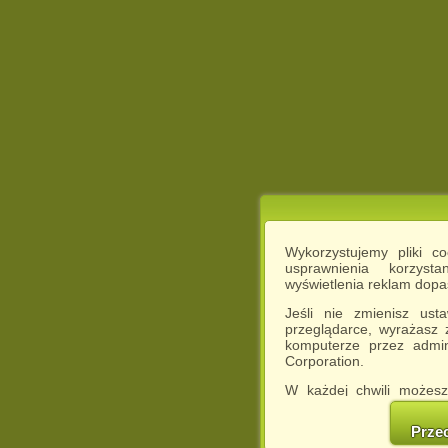
Wykorzystujemy pliki c
usprawnienia korzyst
wyświetlenia reklam dop
Jeśli nie zmienisz ust
przeglądarce, wyrażasz
komputerze przez admin
Corporation.
W każdej chwili możesz
cookies w swojej przeglą
w naszej Pol
Prze
http://chomikuj.pl/Polity