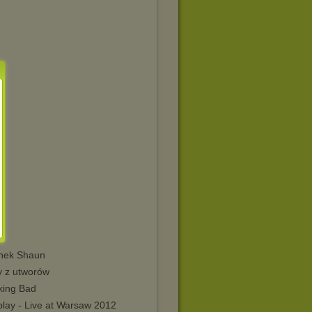
nek Shaun
y z utworów
king Bad
play - Live at Warsaw 2012