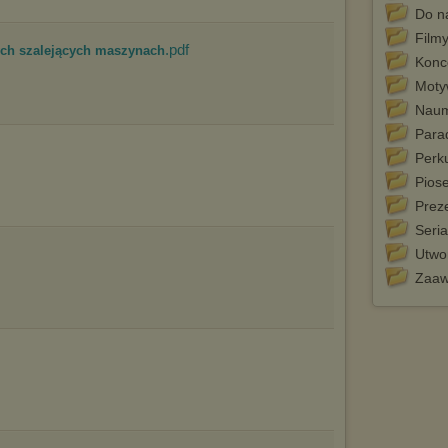
marketingowych).
Do n
Wyrażenie sprzeciwu spowoduje, że wyświetlana Ci reklama nie
Film
będzie dopasowana do Twoich preferencji, a będzie to reklama
.pdf
ych szalejących maszynach
wyświetlona przypadkowo.
Konc
Moty
Istnieje możliwość zmiany ustawień przeglądarki internetowej w
sposób uniemożliwiający przechowywanie plików cookies na
Naum
urządzeniu końcowym. Można również usunąć pliki cookies,
dokonując odpowiednich zmian w ustawieniach przeglądarki
Para
internetowej.
Perk
Pełną informację na ten temat znajdziesz pod adresem
Pios
http://chomikuj.pl/PolitykaPrywatnosci.aspx
.
Prez
Seria
Utwor
Zaa