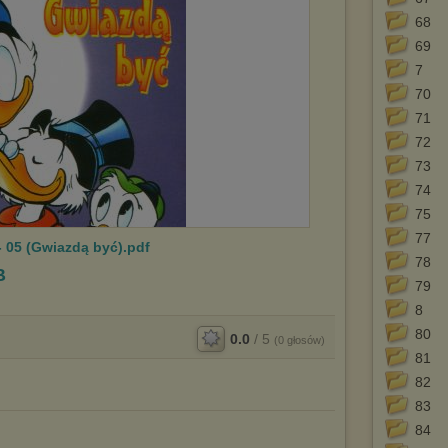
68
69
7
70
71
72
73
74
75
77
 05 (Gwiazdą być).pdf
78
B
79
8
80
0.0
/
5
(
0
głosów)
81
82
83
84