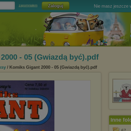
Nie masz jeszcze
zapomniałem
2000 - 05 (Gwiazdą być).pdf
ksy
/ Komiks Gigant 2000 - 05 (Gwiazdą być).pdf
Inne fol
67