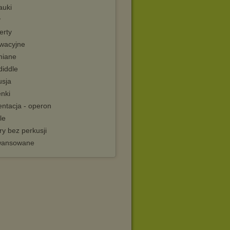
auki
y
erty
wacyjne
iane
diddle
usja
enki
entacja - operon
le
y bez perkusji
wansowane