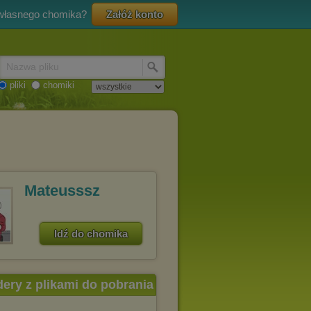
 własnego chomika?
Załóż konto
Nazwa pliku
pliki
chomiki
Mateusssz
Idź do chomika
dery z plikami do pobrania