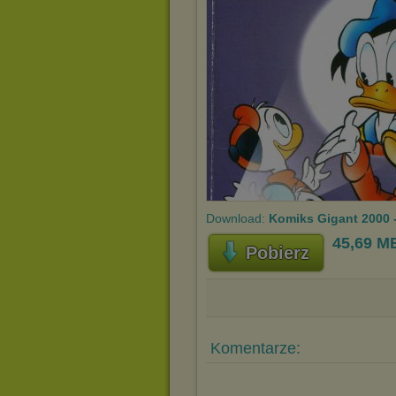
Download:
Komiks Gigant 2000 -
45,69 M
Pobierz
Komentarze: