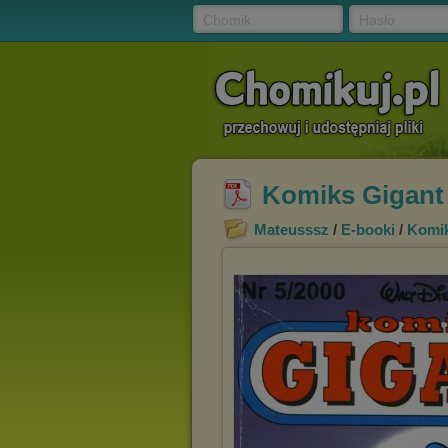
Chomik
Hasło
Komiks Gigant 
Mateusssz
/
E-booki
/
Komi