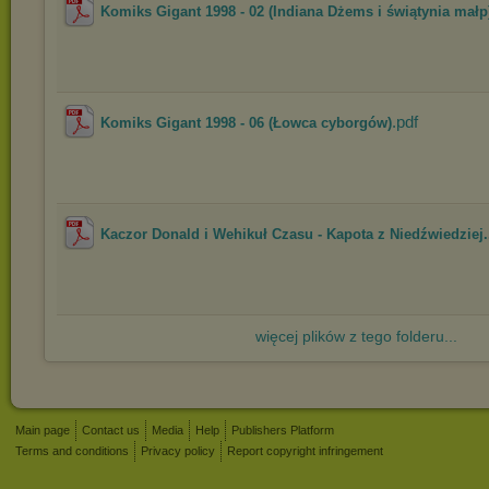
Komiks Gigant 1998 - 02 (Indiana Dżems i świątynia małp
.pdf
Komiks Gigant 1998 - 06 (Łowca cyborgów)
Kaczor Donald i Wehikuł Czasu - Kapota z Niedźwiedziej.
więcej plików z tego folderu...
Main page
Contact us
Media
Help
Publishers Platform
Terms and conditions
Privacy policy
Report copyright infringement