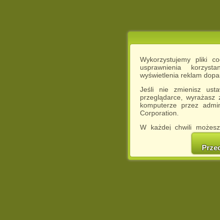
Wykorzystujemy pliki c
usprawnienia korzyst
wyświetlenia reklam dop
Jeśli nie zmienisz ust
przeglądarce, wyrażasz
komputerze przez admin
Corporation.
W każdej chwili możesz
cookies w swojej przeglą
w naszej Pol
Prze
http://chomikuj.pl/Polity
Jednocześnie informuje
może spowodować ogr
Chomikuj.pl.
W przypadku braku twojej
prosimy o opuszczenie se
Wykorzystanie plików c