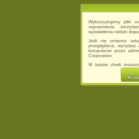
Wykorzystujemy pliki c
usprawnienia korzyst
wyświetlenia reklam dop
Jeśli nie zmienisz ust
przeglądarce, wyrażasz
komputerze przez admin
Corporation.
W każdej chwili możesz
cookies w swojej przeglą
w naszej Pol
Prze
http://chomikuj.pl/Polity
Jednocześnie informuje
może spowodować ogr
Chomikuj.pl.
W przypadku braku twojej
prosimy o opuszczenie se
Wykorzystanie plików c
(dostosowanie reklam do
działań marketingowych).