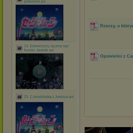
potworem.avi
Rzeczy, o który
.
13. Dziewczyny, łączmy się!
Koniec Jadeite.avi
Opowieści z Ca
25. Czarodziejka z Jowisza.avi