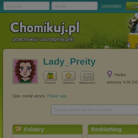
Chomik
Hasło
zapomniałem
Lady_Preity
Hanka
widziany: 9.08.20
Prezent
Ulubiony
Wiadomość
Opis został ukryty.
Pokaż opis
Szukaj plików na tym chomiku
Foldery
RedHatMeg