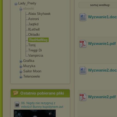
Lady_Preity
sortuj według:
ebooki
Alaia Skyhawk
Wyzwanie1
.do
Astroni
Jaqtkd
llLethell
Okładki
RedHatMeg
Wyzwanie1
.pdf
Toroj
Treggi Di
Vampircia
Grafika
Muzyka
Wyzwanie2
.do
Sailor Moon
Telenowele
Ostatnio pobierane pliki
Wyzwanie2
.pdf
06. Nigdy nie rezygnuj z
miłości! Bunny kupidynem.avi