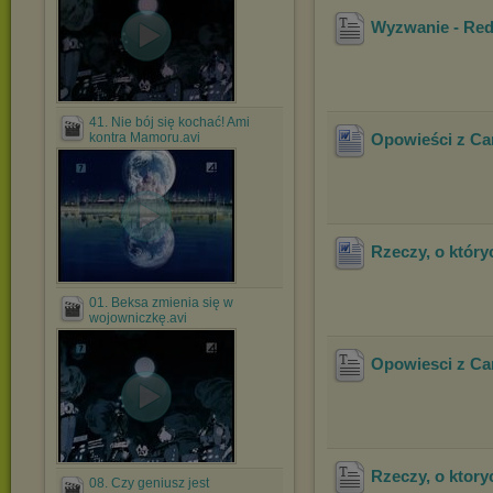
Wyzwanie - Re
41. Nie bój się kochać! Ami
kontra Mamoru.avi
Opowieści z Ca
Rzeczy, o który
01. Beksa zmienia się w
wojowniczkę.avi
Opowiesci z Ca
Rzeczy, o ktor
08. Czy geniusz jest