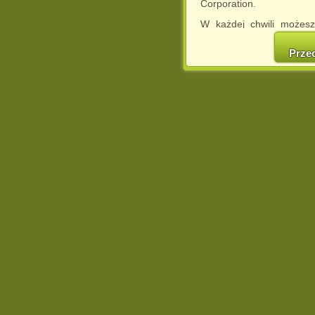
Corporation.
W każdej chwili możesz
cookies w swojej przeglą
w naszej Pol
Prze
http://chomikuj.pl/Polity
Jednocześnie informuje
może spowodować ogr
Chomikuj.pl.
W przypadku braku twojej
prosimy o opuszczenie se
Wykorzystanie plików c
(dostosowanie reklam do
działań marketingowych).
Wyrażenie sprzeciwu spo
będzie dopasowana do Tw
wyświetlona przypadkowo
Istnieje możliwość zmian
sposób uniemożliwiając
urządzeniu końcowym. M
dokonując odpowiednich
internetowej.
Pełną informację na 