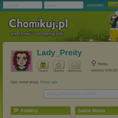
Chomik
Hasło
zapomniałem
Lady_Preity
Hanka
widziany: 9.08.20
Prezent
Ulubiony
Wiadomość
Opis został ukryty.
Pokaż opis
Szukaj plików na tym chomiku
Foldery
Sailor Moon