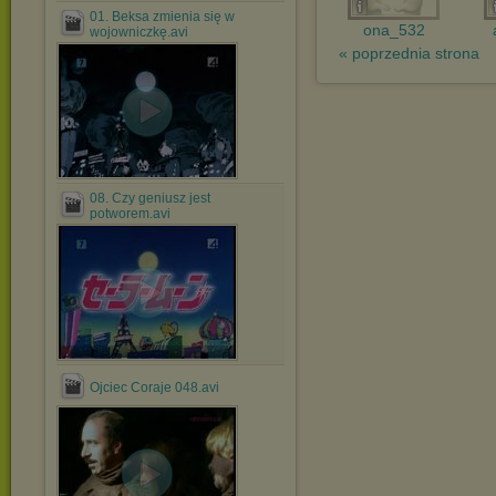
01. Beksa zmienia się w
ona_532
wojowniczkę.avi
« poprzednia strona
08. Czy geniusz jest
potworem.avi
.
Ojciec Coraje 048.avi