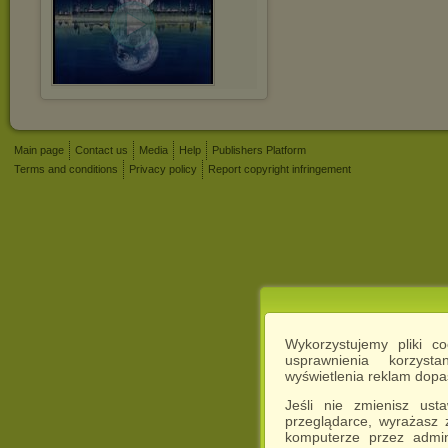
Main page
Contact us
Media
Help
Publishers Platform
Terms and conditions
Privacy policy
Report copyright infringement
Wykorzystujemy pliki c
usprawnienia korzyst
wyświetlenia reklam dop
Jeśli nie zmienisz ust
przeglądarce, wyrażasz
komputerze przez admin