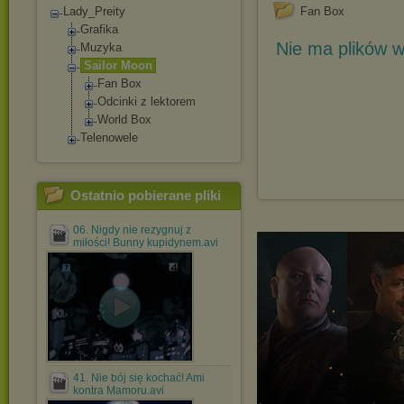
Lady_Preity
Fan Box
Grafika
Nie ma plików w
Muzyka
Sailor Moon
Fan Box
Odcinki z lektorem
World Box
Telenowele
Ostatnio pobierane pliki
06. Nigdy nie rezygnuj z
miłości! Bunny kupidynem.avi
41. Nie bój się kochać! Ami
kontra Mamoru.avi