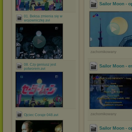
Sailor Moon - o
01. Beksa zmienia się w
wojowniczkę.avi
zachomikowany
08. Czy geniusz jest
Sailor Moon - e
potworem.avi
.
zachomikowany
Ojciec Coraje 048.avi
Sailor Moon - o