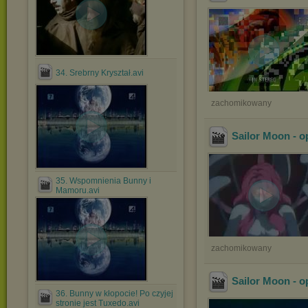
34. Srebrny Kryształ.avi
zachomikowany
Sailor Moon - o
35. Wspomnienia Bunny i
Mamoru.avi
zachomikowany
Sailor Moon - o
36. Bunny w kłopocie! Po czyjej
stronie jest Tuxedo.avi