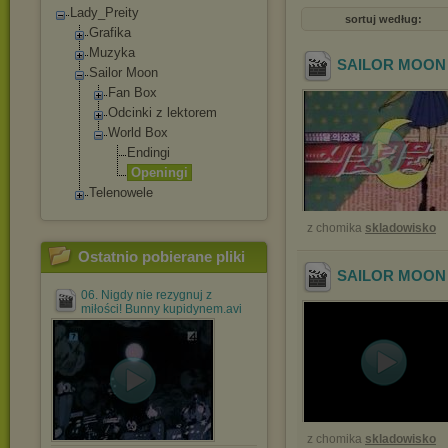
Lady_Preity
sortuj według:
Grafika
Muzyka
SAILOR MOON -
Sailor Moon
Fan Box
Odcinki z lektorem
World Box
Endingi
Openingi
Telenowele
z chomika
skladowisko
Ostatnio pobierane pliki
SAILOR MOON -
06. Nigdy nie rezygnuj z
miłości! Bunny kupidynem.avi
z chomika
skladowisko