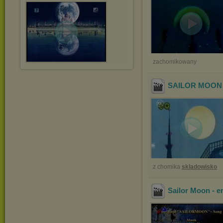
zachomikowany
SAILOR MOON -
z chomika
skladowisko
Sailor Moon - e