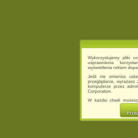
Wykorzystujemy pliki c
usprawnienia korzyst
wyświetlenia reklam dop
Jeśli nie zmienisz ust
przeglądarce, wyrażasz
komputerze przez admin
Corporation.
W każdej chwili możesz
cookies w swojej przeglą
w naszej Pol
Prze
http://chomikuj.pl/Polity
Jednocześnie informuje
może spowodować ogr
Chomikuj.pl.