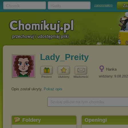
Chomik
Hasło
zapomniałem
Lady_Preity
Hanka
widziany: 9.08.20
Prezent
Ulubiony
Wiadomość
Opis został ukryty.
Pokaż opis
Szukaj plików na tym chomiku
Foldery
Openingi