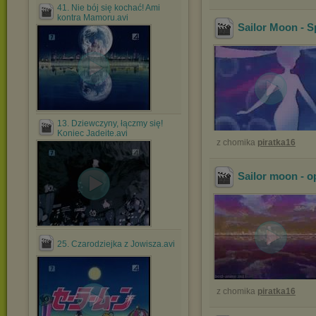
41. Nie bój się kochać! Ami
kontra Mamoru.avi
Sailor Moon - 
13. Dziewczyny, łączmy się!
Koniec Jadeite.avi
z chomika
piratka16
Sailor moon - o
25. Czarodziejka z Jowisza.avi
z chomika
piratka16