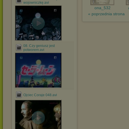
wojowniczkę.avi
ona_532
« poprzednia strona
08. Czy geniusz jest
potworem.avi
.
Ojciec Coraje 048.avi