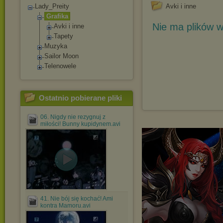
Lady_Preity
Avki i inne
Grafika
Nie ma plików w
Avki i inne
Tapety
Muzyka
Sailor Moon
Telenowele
Ostatnio pobierane pliki
06. Nigdy nie rezygnuj z
miłości! Bunny kupidynem.avi
41. Nie bój się kochać! Ami
kontra Mamoru.avi