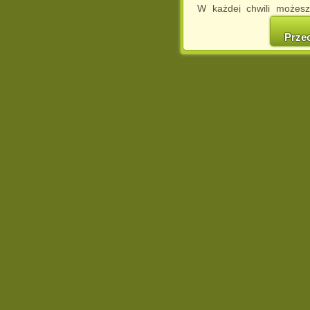
W każdej chwili możesz
cookies w swojej przeglą
w naszej Pol
Prze
http://chomikuj.pl/Polity
Jednocześnie informuje
może spowodować ogr
Chomikuj.pl.
W przypadku braku twojej
prosimy o opuszczenie se
Wykorzystanie plików c
(dostosowanie reklam do
działań marketingowych).
Wyrażenie sprzeciwu spo
będzie dopasowana do Tw
wyświetlona przypadkowo
Istnieje możliwość zmian
sposób uniemożliwiając
urządzeniu końcowym. M
dokonując odpowiednich
internetowej.
Pełną informację na 
http://chomikuj.pl/Polity