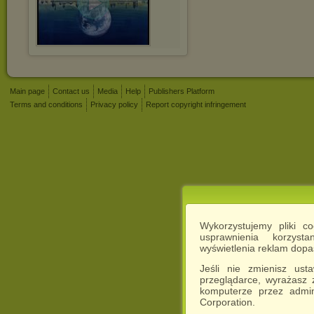
Main page
Contact us
Media
Help
Publishers Platform
Terms and conditions
Privacy policy
Report copyright infringement
Wykorzystujemy pliki c
usprawnienia korzyst
wyświetlenia reklam dop
Jeśli nie zmienisz ust
przeglądarce, wyrażasz
komputerze przez admin
Corporation.