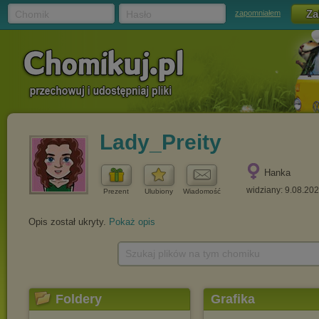
Chomik
Hasło
zapomniałem
Lady_Preity
Hanka
widziany: 9.08.20
Prezent
Ulubiony
Wiadomość
Opis został ukryty.
Pokaż opis
Szukaj plików na tym chomiku
Foldery
Grafika