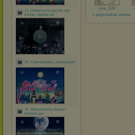
.
ona_532
13. Dziewczyny, łączmy się!
« poprzednia strona
Koniec Jadeite.avi
25. Czarodziejka z Jowisza.avi
35. Wspomnienia Bunny i
Mamoru.avi