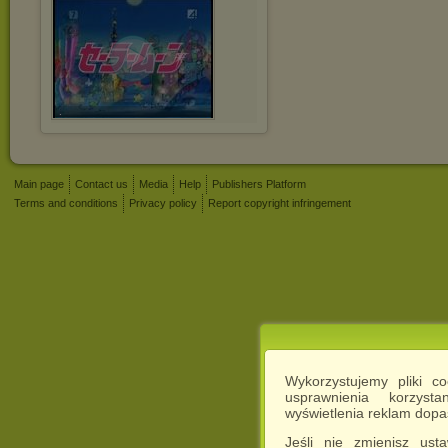
.
Main page
Contact us
Media
Help
Publishers Platform
Terms and conditions
Privacy policy
Report copyright infringement
Wykorzystujemy pliki c
usprawnienia korzyst
wyświetlenia reklam dop
Jeśli nie zmienisz ust