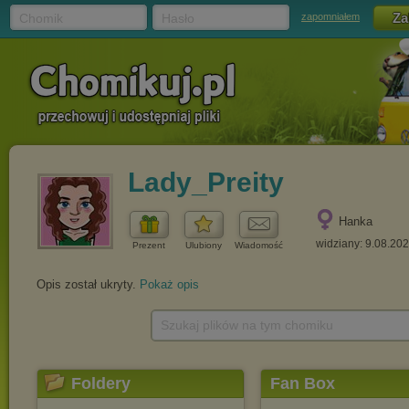
Chomik
Hasło
zapomniałem
Lady_Preity
Hanka
widziany: 9.08.20
Prezent
Ulubiony
Wiadomość
Opis został ukryty.
Pokaż opis
Szukaj plików na tym chomiku
Foldery
Fan Box