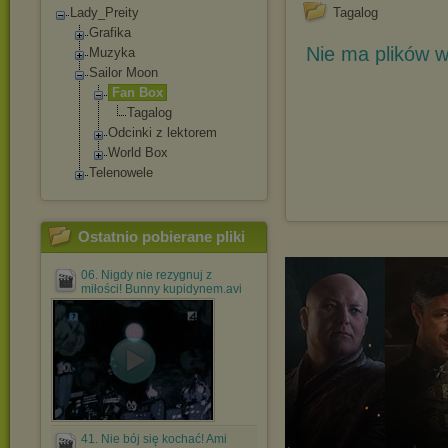
Lady_Preity
Tagalog
Grafika
Nie ma plików w
Muzyka
Sailor Moon
Fan Box
Tagalog
Odcinki z lektorem
World Box
Telenowele
Ostatnio pobierane pliki
06. Nigdy nie rezygnuj z
miłości! Bunny kupidynem.avi
41. Nie bój się kochać! Ami