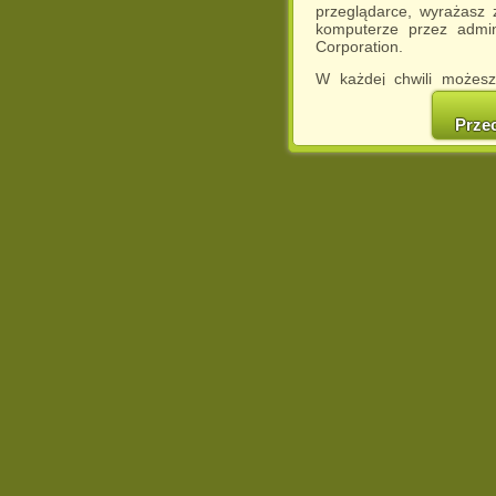
przeglądarce, wyrażasz
komputerze przez admin
Corporation.
W każdej chwili możesz
cookies w swojej przeglą
w naszej Pol
Prze
http://chomikuj.pl/Polity
Jednocześnie informuje
może spowodować ogr
Chomikuj.pl.
W przypadku braku twojej
prosimy o opuszczenie se
Wykorzystanie plików c
(dostosowanie reklam do
działań marketingowych).
Wyrażenie sprzeciwu spo
będzie dopasowana do Tw
wyświetlona przypadkowo
Istnieje możliwość zmian
sposób uniemożliwiając
urządzeniu końcowym. M
dokonując odpowiednich
internetowej.