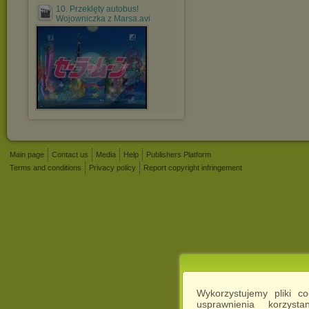
10. Przeklęty autobus!
Wojowniczka z Marsa.avi
.
Main page
Contact us
Media
Help
Publishers Platform
Terms and conditions
Privacy policy
Report copyright infringement
Wykorzystujemy pliki c
usprawnienia korzyst