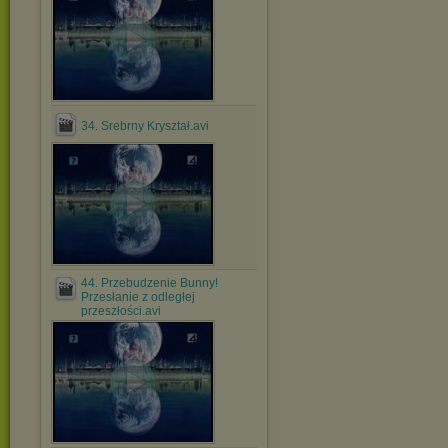
34. Srebrny Kryształ.avi
44. Przebudzenie Bunny!
Przesłanie z odległej
przeszłości.avi