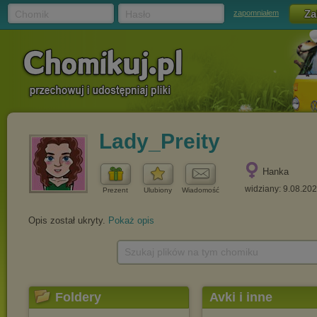
Chomik
Hasło
zapomniałem
Lady_Preity
Hanka
widziany: 9.08.20
Prezent
Ulubiony
Wiadomość
Opis został ukryty.
Pokaż opis
Szukaj plików na tym chomiku
Foldery
Avki i inne