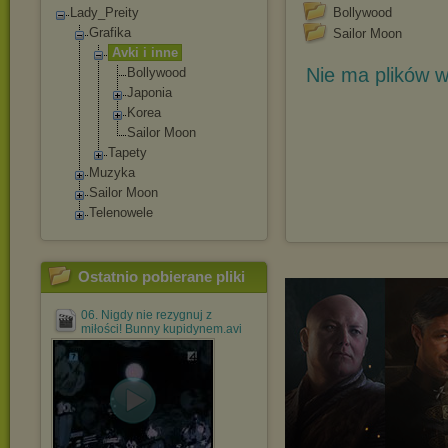
Lady_Preity
Bollywood
Grafika
Sailor Moon
Avki i inne
Nie ma plików w
Bollywood
Japonia
Korea
Sailor Moon
Tapety
Muzyka
Sailor Moon
Telenowele
Ostatnio pobierane pliki
06. Nigdy nie rezygnuj z
miłości! Bunny kupidynem.avi