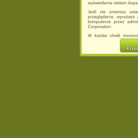
wyświetlenia reklam dop
Jeśli nie zmienisz ust
przeglądarce, wyrażasz
komputerze przez admin
Corporation.
W każdej chwili możesz
cookies w swojej przeglą
w naszej Pol
Prze
http://chomikuj.pl/Polity
Jednocześnie informuje
może spowodować ogr
Chomikuj.pl.
W przypadku braku twojej
prosimy o opuszczenie se
Wykorzystanie plików c
(dostosowanie reklam do
działań marketingowych).
Wyrażenie sprzeciwu spo
będzie dopasowana do Tw
wyświetlona przypadkowo
Istnieje możliwość zmian
sposób uniemożliwiając