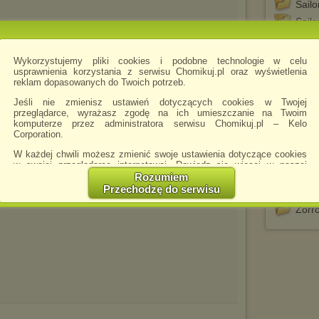
Sail
Sailo
Sisi
Sissi
Wykorzystujemy pliki cookies i podobne technologie w celu
usprawnienia korzystania z serwisu Chomikuj.pl oraz wyświetlenia
Taga
reklam dopasowanych do Twoich potrzeb.
Tele
Jeśli nie zmienisz ustawień dotyczących cookies w Twojej
Toroj
przeglądarce, wyrażasz zgodę na ich umieszczanie na Twoim
komputerze przez administratora serwisu Chomikuj.pl – Kelo
Tregg
Corporation.
Tryd
W każdej chwili możesz zmienić swoje ustawienia dotyczące cookies
Vamp
w swojej przeglądarce internetowej. Dowiedz się więcej w naszej
wiel
Polityce Prywatności -
http://chomikuj.pl/PolitykaPrywatnosci.aspx
.
Rozumiem
Przechodzę do serwisu
Zbun
Jednocześnie informujemy że zmiana ustawień przeglądarki może
spowodować ograniczenie korzystania ze strony Chomikuj.pl.
Zorr
W przypadku braku twojej zgody na akceptację cookies niestety
prosimy o opuszczenie serwisu chomikuj.pl.
Wykorzystanie plików cookies
przez
Zaufanych Partnerów
(dostosowanie reklam do Twoich potrzeb, analiza skuteczności działań
marketingowych).
Wyrażenie sprzeciwu spowoduje, że wyświetlana Ci reklama nie
będzie dopasowana do Twoich preferencji, a będzie to reklama