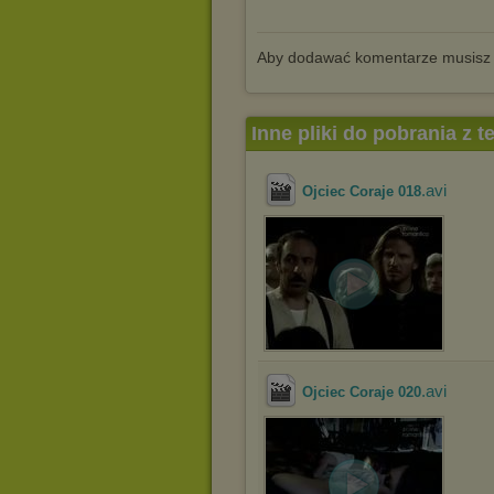
Aby dodawać komentarze musisz
Inne pliki do pobrania z 
.avi
Ojciec Coraje 018
.avi
Ojciec Coraje 020