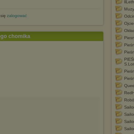
llLeth
Muzy
 się
zalogować
Odcin
Ojcie
Okła
tego chomika
Piesn
Pieśn
Pieśn
PIE
S.Lor
Pieśn
Pieśn
Quee
Red
Robó
Sailo
Sail
Sail
Sail