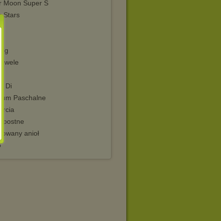
or Moon Super S
r Stars
log
nowele
i Di
uum Paschalne
ircia
kopostne
towany anioł
o