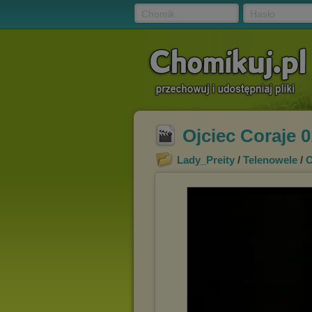
Chomik
Hasło
Ojciec Coraje 0
Lady_Preity
/
Telenowele
/
O