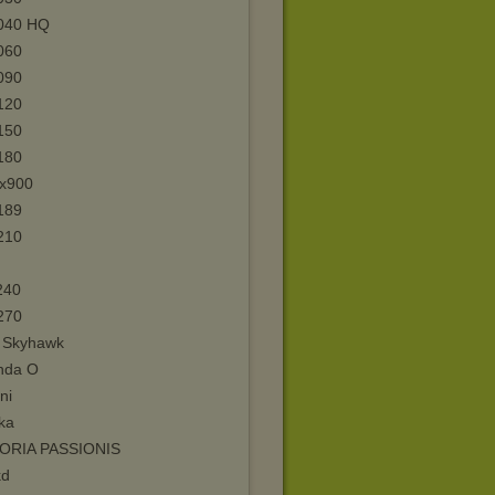
040 HQ
060
090
120
150
180
x900
189
210
240
270
a Skyhawk
nda O
ni
ka
ORIA PASSIONIS
kd