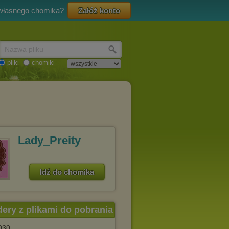
 własnego chomika?
Załóż konto
Nazwa pliku
pliki
chomiki
Lady_Preity
Idź do chomika
dery z plikami do pobrania
030