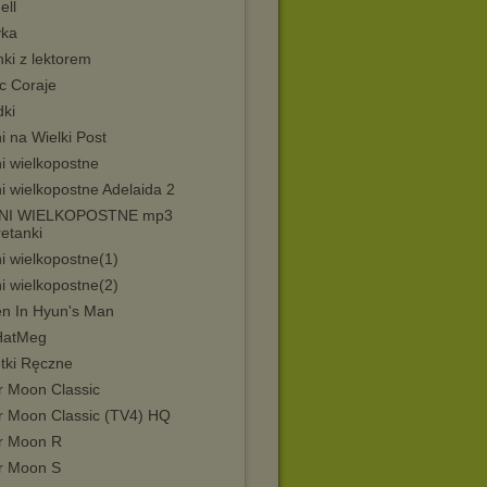
ell
ka
ki z lektorem
c Coraje
dki
i na Wielki Post
i wielkopostne
i wielkopostne Adelaida 2
ŚNI WIELKOPOSTNE mp3
etanki
i wielkopostne(1)
i wielkopostne(2)
n In Hyun's Man
HatMeg
tki Ręczne
r Moon Classic
or Moon Classic (TV4) HQ
or Moon R
or Moon S