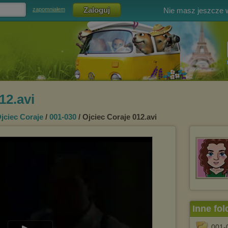
Nie masz jeszcze
zapomniałem
12.avi
jciec Coraje
/
001-030
/ Ojciec Coraje 012.avi
Inne fol
001-