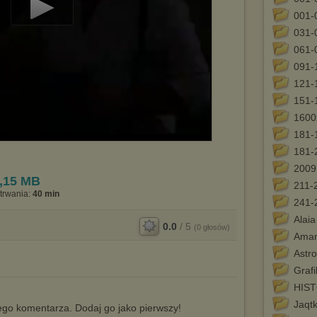
001-
Play
031-
Video
061-
091-
121-
151-
1600
181-
181-
2009
,15 MB
211-
trwania:
40 min
241-
Alai
0.0
/
5
(
0
głosów)
Ama
Astro
Grafi
HIST
Jaqt
go komentarza. Dodaj go jako pierwszy!