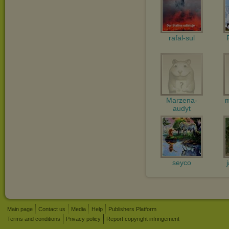
rafal-sul
Marzena-
m
audyt
seyco
Main page
Contact us
Media
Help
Publishers Platform
Terms and conditions
Privacy policy
Report copyright infringement