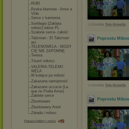
RUBI
Rzeka kłamstw - Amor a
Vida
Serce z kamienia
Sortilegio (Zaklęta
z chomika
Tele-Nowella
miłość) lektor PL
Szalone serce- całość
Talizman - El Talizman
Poprostu Miłos
avi
TELENOWELA - NIGDY
CIĘ NIE ZAPOMNĘ
Teresa
Triumf miłości
VALERIA-TELENO
WELA
W kolejce po miłość
Zakazana namiętność
z chomika
Tele-Nowella
Zakazane uczucie (La
que no Podia Amar)
Zaklete serce
Poprostu Miłos
Zbuntowani
Zbuntowany Anioł
Zdrada i milosc
Pokazuj foldery i treści