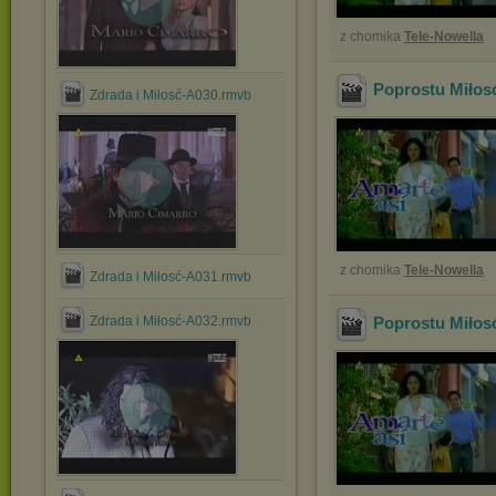
z chomika
Tele-Nowella
Poprostu Miłos
Zdrada i Miłosć-A030.rmvb
z chomika
Tele-Nowella
Zdrada i Miłosć-A031.rmvb
Zdrada i Miłosć-A032.rmvb
Poprostu Miłos