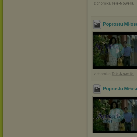
z chomika
Tele-Nowella
Poprostu Miłos
z chomika
Tele-Nowella
Poprostu Miłos