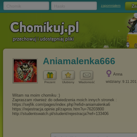
Chomik
Hasło
zapomniałem
Aniamalenka666
Anna
widziany: 9.11.20
Prezent
Ulubiony
Wiadomość