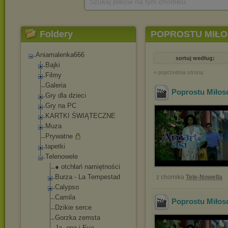
Szukaj plików na tym chomiku
Foldery
POPROSTU MIŁ
Aniamalenka666
sortuj według:
Bajki
« poprzednia strona
Filmy
Galeria
Poprostu Miłos
Gry dla dzieci
Gry na PC
KARTKI ŚWIĄTECZNE
Muza
Prywatne
tapetki
Telenowele
● otchłań namiętności
Burza - La Tempestad
z chomika
Tele-Nowella
Calypso
Camila
Poprostu Miłos
Dzikie serce
Gorzka zemsta
Ja, ona i Eva