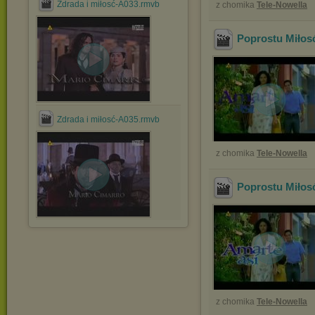
Zdrada i miłosć-A033.rmvb
z chomika
Tele-Nowella
Poprostu Miłos
Zdrada i miłosć-A035.rmvb
z chomika
Tele-Nowella
Poprostu Miłos
z chomika
Tele-Nowella