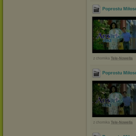
Poprostu Miłos
z chomika
Tele-Nowella
Poprostu Miłos
z chomika
Tele-Nowella