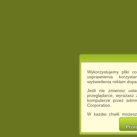
Wykorzystujemy pliki c
usprawnienia korzyst
wyświetlenia reklam dop
Jeśli nie zmienisz ust
przeglądarce, wyrażasz
komputerze przez admin
Corporation.
W każdej chwili możesz
cookies w swojej przeglą
w naszej Pol
Prze
http://chomikuj.pl/Polity