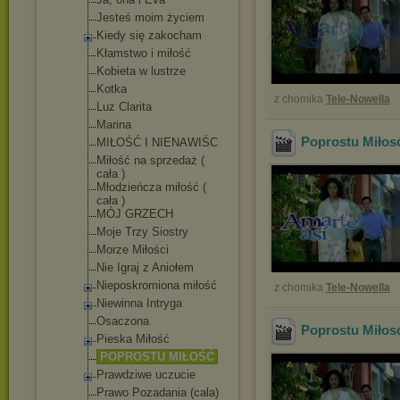
Jesteś moim życiem
Kiedy się zakocham
Kłamstwo i miłość
Kobieta w lustrze
Kotka
z chomika
Tele-Nowella
Luz Clarita
Marina
Poprostu Miłos
MIŁOŚĆ I NIENAWIŚC
Miłość na sprzedaż (
cała )
Młodzieńcza miłość (
cała )
MÓJ GRZECH
Moje Trzy Siostry
Morze Miłości
Nie Igraj z Aniołem
Nieposkromiona miłość
z chomika
Tele-Nowella
Niewinna Intryga
Osaczona
Poprostu Miłos
Pieska Miłość
POPROSTU MIŁOŚĆ
Prawdziwe uczucie
Prawo Pozadania (cala)