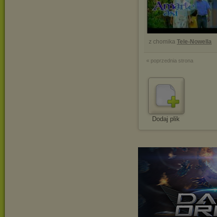
z chomika
Tele-Nowella
« poprzednia strona
Dodaj plik