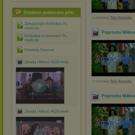
Ostatnio pobierane pliki
z chomika
Tele-Nowella
Zamarznięte Królestwo PL
crack.zip
Poprostu Miłos
Krolestwa w chmurach PL
crack.zip
Przeklety Dwor.rar
Zdrada i Miłosć-A028.rmvb
z chomika
Tele-Nowella
Poprostu Miłos
Zdrada i Miłosć-A029.rmvb