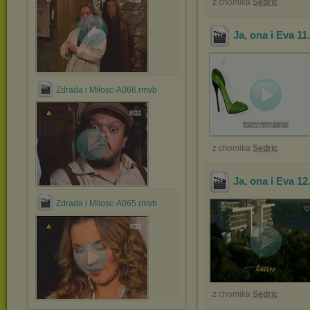
z chomika
Sedric
Ja, ona i Eva 11
Zdrada i Miłosć-A066.rmvb
z chomika
Sedric
Ja, ona i Eva 12
Zdrada i Milosc-A065.rmvb
z chomika
Sedric