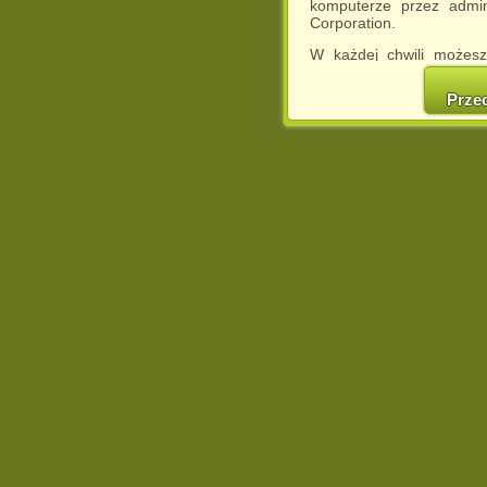
komputerze przez admin
Corporation.
W każdej chwili możesz
cookies w swojej przeglą
w naszej Pol
Prze
http://chomikuj.pl/Polity
Jednocześnie informuje
może spowodować ogr
Chomikuj.pl.
W przypadku braku twojej
prosimy o opuszczenie se
Wykorzystanie plików c
(dostosowanie reklam do
działań marketingowych).
Wyrażenie sprzeciwu spo
będzie dopasowana do Tw
wyświetlona przypadkowo
Istnieje możliwość zmian
sposób uniemożliwiając
urządzeniu końcowym. M
dokonując odpowiednich
internetowej.