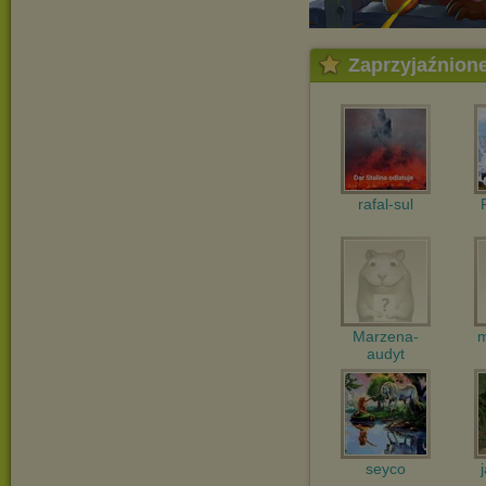
Zaprzyjaźnion
rafal-sul
Marzena-
m
audyt
seyco