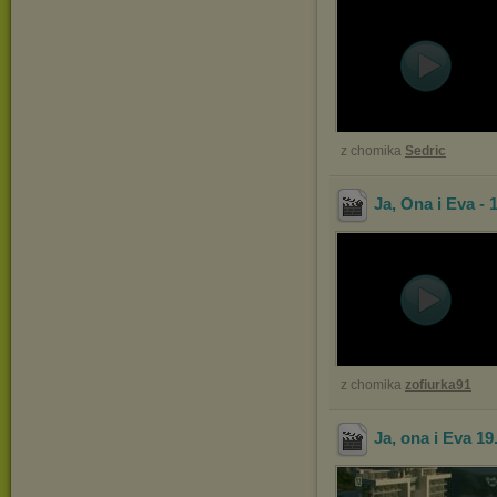
z chomika
Sedric
Ja, Ona i Eva - 
z chomika
zofiurka91
Ja, ona i Eva 19