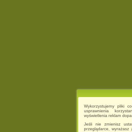
Wykorzystujemy pliki c
usprawnienia korzyst
wyświetlenia reklam dop
Jeśli nie zmienisz ust
przeglądarce, wyrażasz