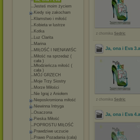
Jesteś moim życiem
Kiedy się zakocham
Kłamstwo i miłość
Kobieta w lustrze
Kotka
z chomika
Sedric
Luz Clarita
Marina
Ja, ona i Eva 3
.
MIŁOŚĆ I NIENAWIŚC
Miłość na sprzedaż (
cała )
Młodzieńcza miłość (
cała )
MÓJ GRZECH
Moje Trzy Siostry
Morze Miłości
Nie Igraj z Aniołem
z chomika
Sedric
Nieposkromiona miłość
Niewinna Intryga
Osaczona
Ja, ona i Eva 4
.
Pieska Miłość
POPROSTU MIŁOŚĆ
Prawdziwe uczucie
Prawo Pozadania (cala)