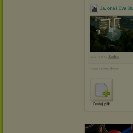
Ja, ona i Eva 30
z chomika
Sedric
« poprzednia strona
Dodaj plik