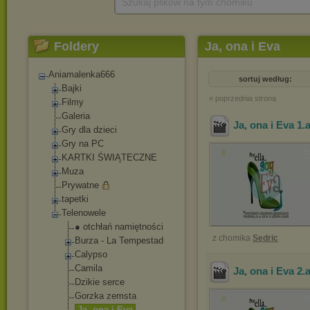
Szukaj plików na tym chomiku
Foldery
Ja, ona i Eva
Aniamalenka666
sortuj według:
Bajki
« poprzednia strona
Filmy
Galeria
Ja, ona i Eva 1
.
Gry dla dzieci
Gry na PC
KARTKI ŚWIĄTECZNE
Muza
Prywatne
tapetki
Telenowele
● otchłań namiętności
z chomika
Sedric
Burza - La Tempestad
Calypso
Camila
Ja, ona i Eva 2
.
Dzikie serce
Gorzka zemsta
Ja, ona i Eva