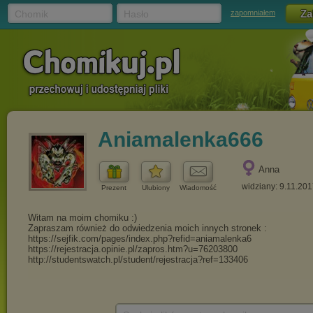
Chomik
Hasło
zapomniałem
Aniamalenka666
Anna
widziany: 9.11.20
Prezent
Ulubiony
Wiadomość