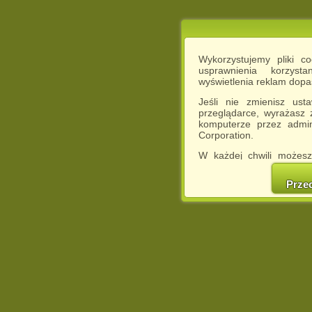
Wykorzystujemy pliki c
usprawnienia korzyst
wyświetlenia reklam dop
Jeśli nie zmienisz ust
przeglądarce, wyrażasz
komputerze przez admin
Corporation.
W każdej chwili możesz
cookies w swojej przeglą
w naszej Pol
Prze
http://chomikuj.pl/Polity
Jednocześnie informuje
może spowodować ogr
Chomikuj.pl.
W przypadku braku twojej
prosimy o opuszczenie se
Wykorzystanie plików c
(dostosowanie reklam do
działań marketingowych).