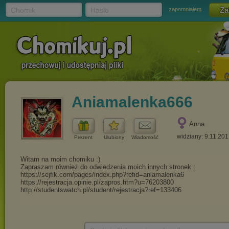
Chomik
Hasło
zapomniałem
Aniamalenka666
Anna
widziany: 9.11.20
Prezent
Ulubiony
Wiadomość