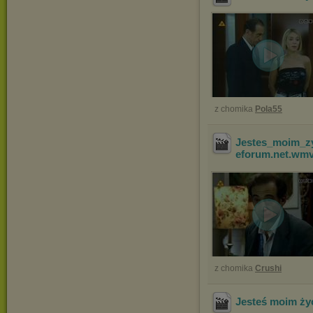
z chomika
Pola55
Jestes_moim_z
eforum.net
.wm
z chomika
Crushi
Jesteś moim życ