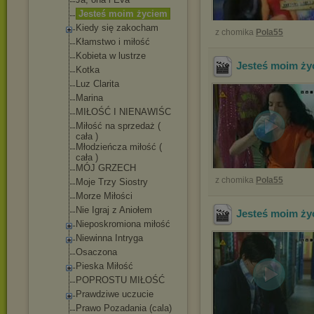
Jesteś moim życiem
Kiedy się zakocham
z chomika
Pola55
Kłamstwo i miłość
Kobieta w lustrze
Jesteś moim ży
Kotka
Luz Clarita
Marina
MIŁOŚĆ I NIENAWIŚC
Miłość na sprzedaż (
cała )
Młodzieńcza miłość (
cała )
MÓJ GRZECH
z chomika
Pola55
Moje Trzy Siostry
Morze Miłości
Nie Igraj z Aniołem
Jesteś moim ży
Nieposkromiona miłość
Niewinna Intryga
Osaczona
Pieska Miłość
POPROSTU MIŁOŚĆ
Prawdziwe uczucie
Prawo Pozadania (cala)