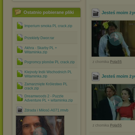
Ostatnio pobierane pliki
Jesteś moim ży
Imperium smoka PL crack.zip
Przeklety Dwor.rar
Akhra - Skarby PL +
Witaminka.zip
z chomika
Pola55
Pogromcy plonów PL crack.zip
Klejnoty Indii Wschodnich PL
Jesteś moim ży
Witaminka.zip
Zamarznięte Królestwo PL
crack.zip
Dreamwoods 2 - Puzzle
Adventure PL + witaminka.zip
Zdrada i Miłosć-A071.rmvb
z chomika
Pola55