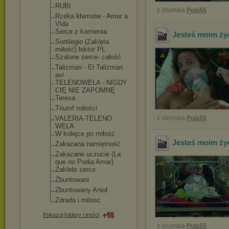
RUBI
z chomika
Pola55
Rzeka kłamstw - Amor a
Vida
Serce z kamienia
Jesteś moim ży
Sortilegio (Zaklęta
miłość) lektor PL
Szalone serce- całość
Talizman - El Talizman
avi
TELENOWELA - NIGDY
CIĘ NIE ZAPOMNĘ
Teresa
Triumf miłości
VALERIA-TELENO
z chomika
Pola55
WELA
W kolejce po miłość
Jesteś moim ży
Zakazana namiętność
Zakazane uczucie (La
que no Podia Amar)
Zaklete serce
Zbuntowani
Zbuntowany Anioł
Zdrada i milosc
Pokazuj foldery i treści
z chomika
Pola55