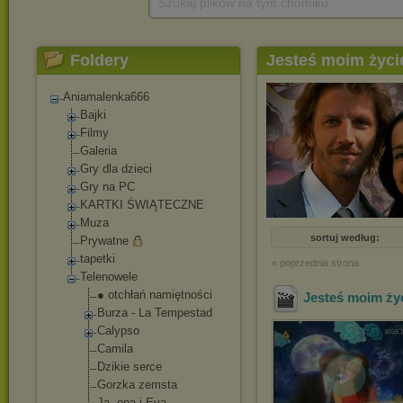
Szukaj plików na tym chomiku
Foldery
Jesteś moim życ
Aniamalenka666
Bajki
Filmy
Galeria
Gry dla dzieci
Gry na PC
KARTKI ŚWIĄTECZNE
Muza
sortuj według:
Prywatne
tapetki
« poprzednia strona
Telenowele
● otchłań namiętności
Jesteś moim ży
Burza - La Tempestad
Calypso
Camila
Dzikie serce
Gorzka zemsta
Ja, ona i Eva