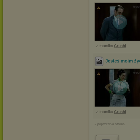
z chomika
Crushi
Jesteś moim życ
z chomika
Crushi
« poprzednia strona