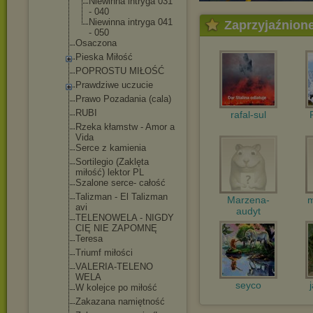
Niewinna intryga 031
- 040
Niewinna intryga 041
Zaprzyjaźnion
- 050
Osaczona
Pieska Miłość
POPROSTU MIŁOŚĆ
Prawdziwe uczucie
Prawo Pozadania (cala)
RUBI
rafal-sul
Rzeka kłamstw - Amor a
Vida
Serce z kamienia
Sortilegio (Zaklęta
miłość) lektor PL
Szalone serce- całość
Talizman - El Talizman
Marzena-
m
avi
audyt
TELENOWELA - NIGDY
CIĘ NIE ZAPOMNĘ
Teresa
Triumf miłości
VALERIA-TELENO
WELA
seyco
W kolejce po miłość
Zakazana namiętność