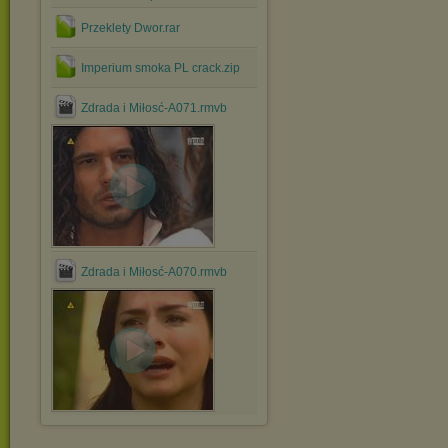
Przeklety Dwor.rar
Imperium smoka PL crack.zip
Zdrada i Miłosć-A071.rmvb
Zdrada i Miłosć-A070.rmvb