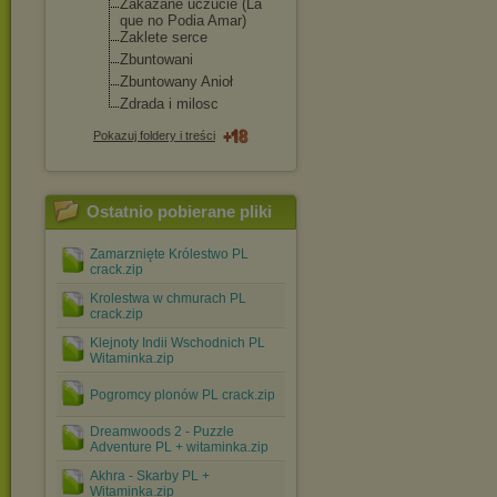
Zakazane uczucie (La
que no Podia Amar)
Zaklete serce
Zbuntowani
Zbuntowany Anioł
Zdrada i milosc
Pokazuj foldery i treści
Ostatnio pobierane pliki
Zamarznięte Królestwo PL
crack.zip
Krolestwa w chmurach PL
crack.zip
Klejnoty Indii Wschodnich PL
Witaminka.zip
Pogromcy plonów PL crack.zip
Dreamwoods 2 - Puzzle
Adventure PL + witaminka.zip
Akhra - Skarby PL +
Witaminka.zip