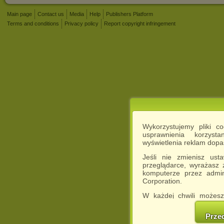
Main page
Contact us
Media
Help
Publishers Platform
Terms and conditions
Privacy policy
Report copyright infringement
Wykorzystujemy pliki c
usprawnienia korzyst
wyświetlenia reklam dop
Jeśli nie zmienisz ust
przeglądarce, wyrażasz
komputerze przez admin
Corporation.
W każdej chwili możesz
cookies w swojej przeglą
w naszej Pol
Prze
http://chomikuj.pl/Polity