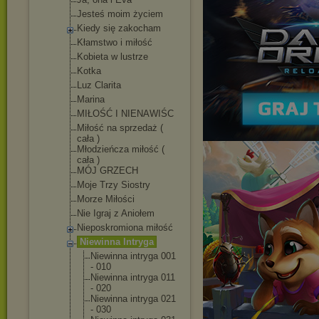
Jesteś moim życiem
Kiedy się zakocham
Kłamstwo i miłość
Kobieta w lustrze
Kotka
Luz Clarita
Marina
MIŁOŚĆ I NIENAWIŚC
Miłość na sprzedaż (
cała )
Młodzieńcza miłość (
cała )
MÓJ GRZECH
Moje Trzy Siostry
Morze Miłości
Nie Igraj z Aniołem
Nieposkromiona miłość
Niewinna Intryga
Niewinna intryga 001
- 010
Niewinna intryga 011
- 020
Niewinna intryga 021
- 030