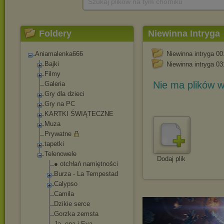
Szukaj plików na tym chomiku
Foldery
Niewinna Intryga
Aniamalenka666
Niewinna intryga 00
Bajki
Niewinna intryga 03
Filmy
Nie ma plików w
Galeria
Gry dla dzieci
Gry na PC
KARTKI ŚWIĄTECZNE
Muza
Prywatne
tapetki
Telenowele
Dodaj plik
● otchłań namiętności
Burza - La Tempestad
Calypso
Camila
Dzikie serce
Gorzka zemsta
Ja, ona i Eva