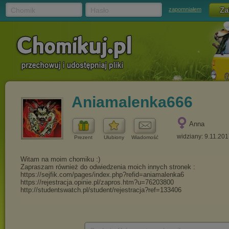
Chomik
Hasło
zapomniałem
Aniamalenka666
Anna
widziany: 9.11.20
Prezent
Ulubiony
Wiadomość