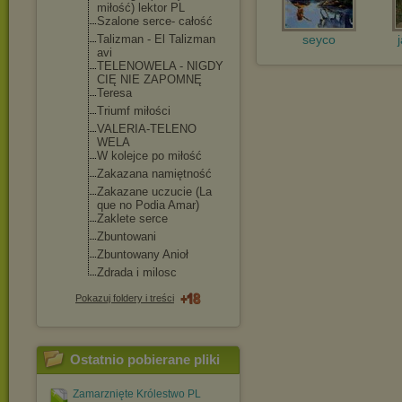
miłość) lektor PL
Szalone serce- całość
Talizman - El Talizman
seyco
avi
TELENOWELA - NIGDY
CIĘ NIE ZAPOMNĘ
Teresa
Triumf miłości
VALERIA-TELENO
WELA
W kolejce po miłość
Zakazana namiętność
Zakazane uczucie (La
que no Podia Amar)
Zaklete serce
Zbuntowani
Zbuntowany Anioł
Zdrada i milosc
Pokazuj foldery i treści
Ostatnio pobierane pliki
Zamarznięte Królestwo PL