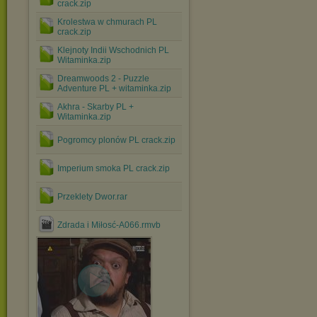
crack.zip
Krolestwa w chmurach PL
crack.zip
Klejnoty Indii Wschodnich PL
Witaminka.zip
Dreamwoods 2 - Puzzle
Adventure PL + witaminka.zip
Akhra - Skarby PL +
Witaminka.zip
Pogromcy plonów PL crack.zip
Imperium smoka PL crack.zip
Przeklety Dwor.rar
Zdrada i Miłosć-A066.rmvb