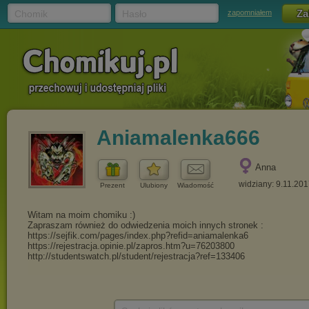
Chomik
Hasło
zapomniałem
Aniamalenka666
Anna
widziany: 9.11.20
Prezent
Ulubiony
Wiadomość