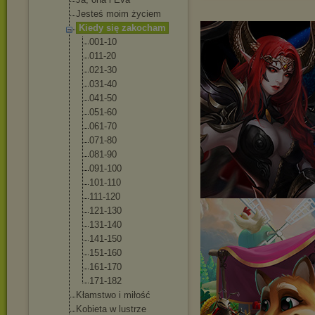
Jesteś moim życiem
Kiedy się zakocham
001-10
011-20
021-30
031-40
041-50
051-60
061-70
071-80
081-90
091-100
101-110
111-120
121-130
131-140
141-150
151-160
161-170
171-182
Kłamstwo i miłość
Kobieta w lustrze