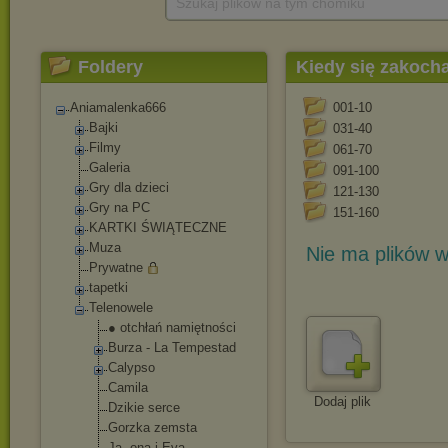
Szukaj plików na tym chomiku
Foldery
Kiedy się zakoch
Aniamalenka666
001-10
Bajki
031-40
Filmy
061-70
Galeria
091-100
Gry dla dzieci
121-130
Gry na PC
151-160
KARTKI ŚWIĄTECZNE
Muza
Nie ma plików w
Prywatne
tapetki
Telenowele
● otchłań namiętności
Burza - La Tempestad
Calypso
Camila
Dodaj plik
Dzikie serce
Gorzka zemsta
Ja, ona i Eva