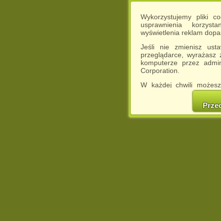
Wykorzystujemy pliki c
usprawnienia korzyst
wyświetlenia reklam dop
Jeśli nie zmienisz ust
przeglądarce, wyrażasz
komputerze przez admin
Corporation.
W każdej chwili możesz
cookies w swojej przeglą
w naszej Pol
Prze
http://chomikuj.pl/Polity
Jednocześnie informuje
może spowodować ogr
Chomikuj.pl.
W przypadku braku twojej
prosimy o opuszczenie se
Wykorzystanie plików c
(dostosowanie reklam do
działań marketingowych).
Wyrażenie sprzeciwu spo
będzie dopasowana do Tw