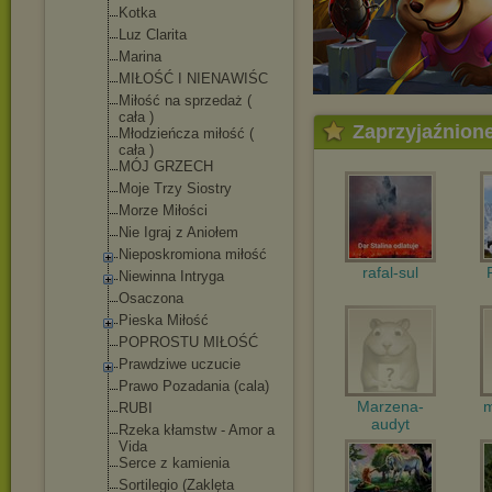
Kotka
Luz Clarita
Marina
MIŁOŚĆ I NIENAWIŚC
Miłość na sprzedaż (
cała )
Zaprzyjaźnion
Młodzieńcza miłość (
cała )
MÓJ GRZECH
Moje Trzy Siostry
Morze Miłości
Nie Igraj z Aniołem
Nieposkromiona miłość
rafal-sul
Niewinna Intryga
Osaczona
Pieska Miłość
POPROSTU MIŁOŚĆ
Prawdziwe uczucie
Prawo Pozadania (cala)
Marzena-
m
RUBI
audyt
Rzeka kłamstw - Amor a
Vida
Serce z kamienia
Sortilegio (Zaklęta