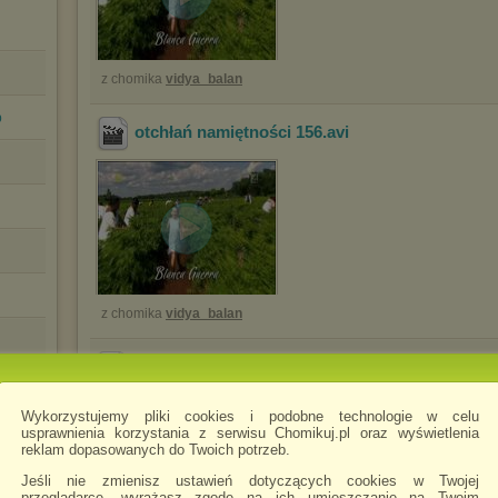
z chomika
vidya_balan
p
otchłań namiętności 156
.avi
z chomika
vidya_balan
otchłań namiętności 155
.avi
Wykorzystujemy pliki cookies i podobne technologie w celu
usprawnienia korzystania z serwisu Chomikuj.pl oraz wyświetlenia
reklam dopasowanych do Twoich potrzeb.
Jeśli nie zmienisz ustawień dotyczących cookies w Twojej
przeglądarce, wyrażasz zgodę na ich umieszczanie na Twoim