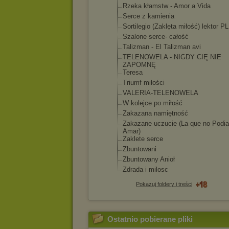
Rzeka kłamstw - Amor a Vida
Serce z kamienia
Sortilegio (Zaklęta miłość) lektor PL
Szalone serce- całość
Talizman - El Talizman avi
TELENOWELA - NIGDY CIĘ NIE
ZAPOMNĘ
Teresa
Triumf miłości
VALERIA-TELENO
WELA
W kolejce po miłość
Zakazana namiętność
Zakazane uczucie (La que no Podia
Amar)
Zaklete serce
Zbuntowani
Zbuntowany Anioł
Zdrada i milosc
Pokazuj foldery i treści
Ostatnio pobierane pliki