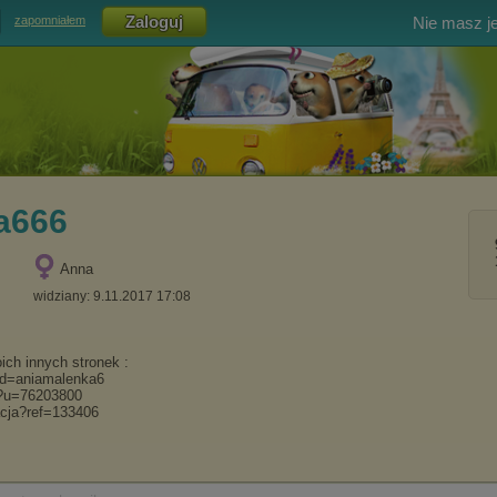
Nie masz j
zapomniałem
a666
Anna
widziany: 9.11.2017 17:08