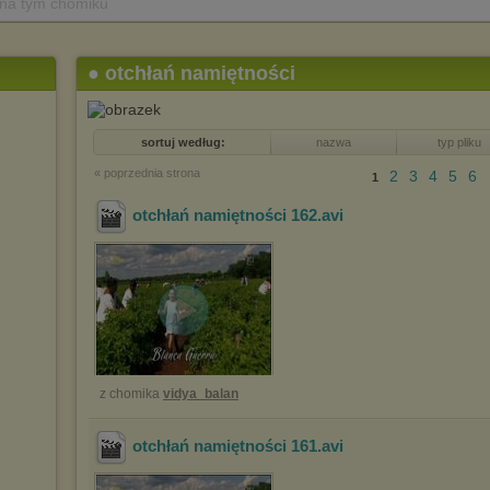
 na tym chomiku
● otchłań namiętności
sortuj według:
nazwa
typ pliku
« poprzednia strona
2
3
4
5
6
1
otchłań namiętności 162
.avi
z chomika
vidya_balan
otchłań namiętności 161
.avi