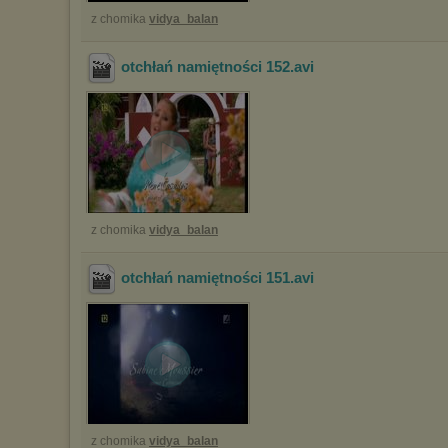
z chomika
vidya_balan
otchłań namiętności 152
.avi
z chomika
vidya_balan
otchłań namiętności 151
.avi
z chomika
vidya_balan