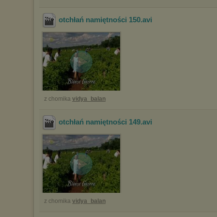
otchłań namiętności 150
.avi
z chomika
vidya_balan
otchłań namiętności 149
.avi
z chomika
vidya_balan