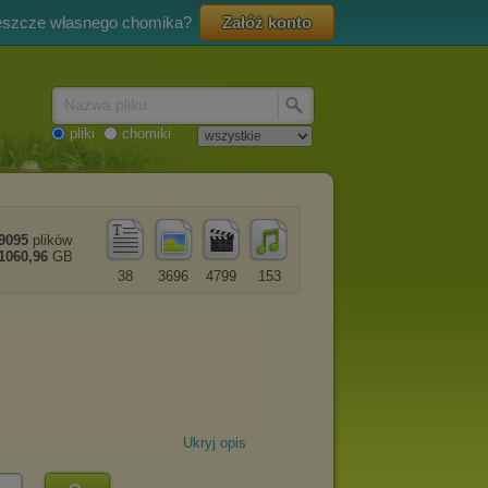
eszcze własnego chomika?
Załóż konto
Nazwa pliku
pliki
chomiki
9095
plików
1060,96
GB
38
3696
4799
153
Ukryj opis