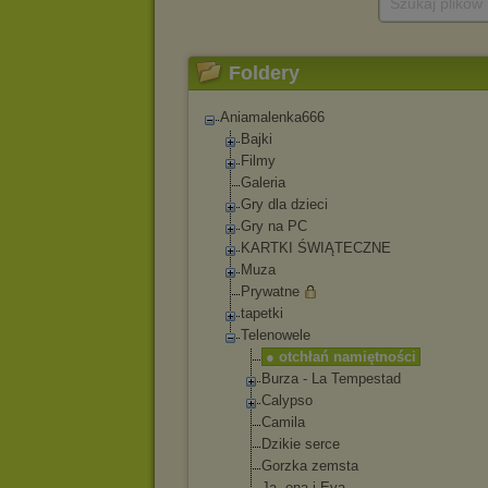
Szukaj plików
Foldery
Aniamalenka666
Bajki
Filmy
Galeria
Gry dla dzieci
Gry na PC
KARTKI ŚWIĄTECZNE
Muza
Prywatne
tapetki
Telenowele
● otchłań namiętności
Burza - La Tempestad
Calypso
Camila
Dzikie serce
Gorzka zemsta
Ja, ona i Eva