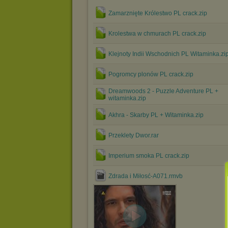
Zamarznięte Królestwo PL crack.zip
Krolestwa w chmurach PL crack.zip
Klejnoty Indii Wschodnich PL Witaminka.zi
Pogromcy plonów PL crack.zip
Dreamwoods 2 - Puzzle Adventure PL +
witaminka.zip
Akhra - Skarby PL + Witaminka.zip
Przeklety Dwor.rar
Imperium smoka PL crack.zip
Zdrada i Miłosć-A071.rmvb