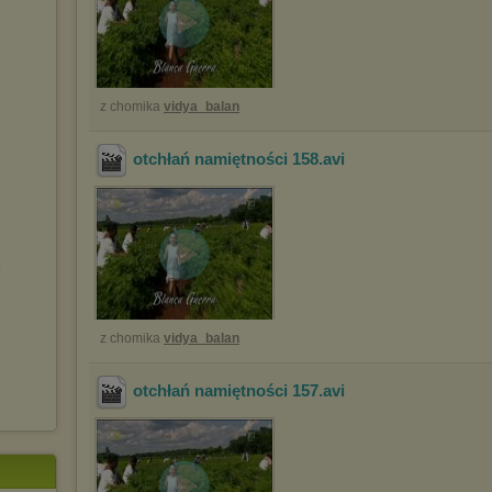
z chomika
vidya_balan
otchłań namiętności 158
.avi
z chomika
vidya_balan
otchłań namiętności 157
.avi