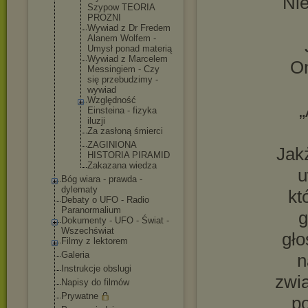
Nie
Szypow TEORIA
PROZNI
Wywiad z Dr Fredem
Alanem Wolfem -
Umysł ponad materią
Wywiad z Marcelem
On
Messingiem - Czy
się przebudzimy -
wywiad
Względność
„
Einsteina - fizyka
iluzji
Za zasłoną śmierci
ZAGINIONA
Jak
HISTORIA PIRAMID
Zakazana wiedza
u
Bóg wiara - prawda -
dylematy
kt
Debaty o UFO - Radio
Paranormalium
g
Dokumenty - UFO - Świat -
Wszechświat
gło
Filmy z lektorem
Galeria
n
Instrukcje obslugi
zwia
Napisy do filmów
Prywatne
po