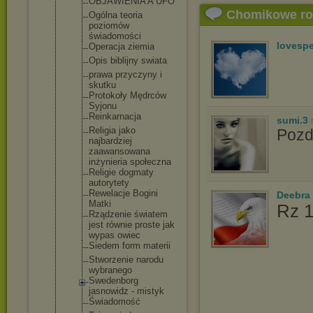
OBJAWIENIA A UFO
Chomikowe r
Ogólna teoria
poziomów
świadomości
lovespe
Operacja ziemia
Opis biblijny swiata
prawa przyczyny i
skutku
Protokoły Mędrców
Syjonu
Reinkarnacj
a
sumi.3
Religia jako
Poz
najbardziej
zaawansowan
a
inżynieria społeczna
Religie dogmaty
autorytety
Rewelacje Bogini
Deebra
Matki
Rz 1
Rządzenie światem
jest równie proste jak
wypas owiec
Siedem form materii
Stworzenie narodu
wybranego
Swedenborg
jasnowidz - mistyk
Świadomość