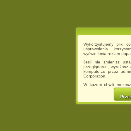
Wykorzystujemy pliki c
usprawnienia korzyst
wyświetlenia reklam dop
Jeśli nie zmienisz ust
przeglądarce, wyrażasz
komputerze przez admin
Corporation.
W każdej chwili możesz
cookies w swojej przeglą
w naszej Pol
Prze
http://chomikuj.pl/Polity
Jednocześnie informuje
może spowodować ogr
Chomikuj.pl.
W przypadku braku twojej
prosimy o opuszczenie se