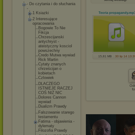
- Do czytania i do słuchania
-
1 Ksiazki
Teoria propagandy
.mp
2 Interesujące
opracowania
Bogowie To Nie
Fikcja
Chrzescijan
ski
antychryst -
ateistyczny kosciol
powszechny
Credo Mutwa wywiad
15,81 MB
30 lip 14 13:3
Rick Martin
Cytaty znanych
chrześcijan o
kobietach
Czlowiek
DLACZEGO
Odt
ISTNIEJE RACZEJ
fo
COŚ NIŻ NIC
Dolores Cannon
wywiad
Dualizm Prawdy
Falszowanie starego
testamentu
Fatima - objawienia -
dylematy
Filozofia Prawdy