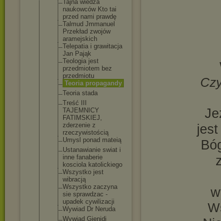
Tajna wiedza
naukowców Kto tai
przed nami prawdę
Talmud Jmmanuel
Przekład zwojów
aramejskich
Telepatia i grawitacja
Jan Pająk
Teologia jest
przedmiotem bez
przedmiotu
Czy
Teoria propagandy
Teoria stada
Treść III
Je
TAJEMNICY
FATIMSKIEJ,
zderzenie z
jes
rzeczywisto
ścią
Umysl ponad mateią
Bóg
Ustanawiani
e swiat i
inne fanaberie
kosciola katolickieg
o
Wszystko jest
wibracją
Wszystko zaczyna
w
sie sprawdzac -
upadek cywilizacji
Ws
Wywiad Dr Neruda
Wywiad Gienidi