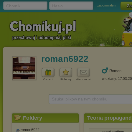
Chomik
Hasło
zapomniałem
roman6922
Roman
widziany: 17.03.2
Prezent
Ulubiony
Wiadomość
Szukaj plików na tym chomiku
Foldery
Teoria propagand
roman6922
sortuj według: