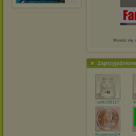
Musisz się
Zaprzyjaźnion
rafik199117
K
Krugerand24