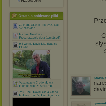
Przepowiednie
Ostatnio pobierane pliki
Prze
Zecharia Sitchin - Kiedy zaczal
sie czas.doc
C
Michael Newton -
Przeznaczenie dusz (tom 2).pdf
sły
o 3 wojnie Davis Icke (Napisy
PL).avi
ptaku7
nares
Vasamazulu Credo Mutwa i
tajemna wiedza Afryki.mp3
davi
YouTube - David Icke & Credo
Mutwa - The Reptilian Age....avi
queran