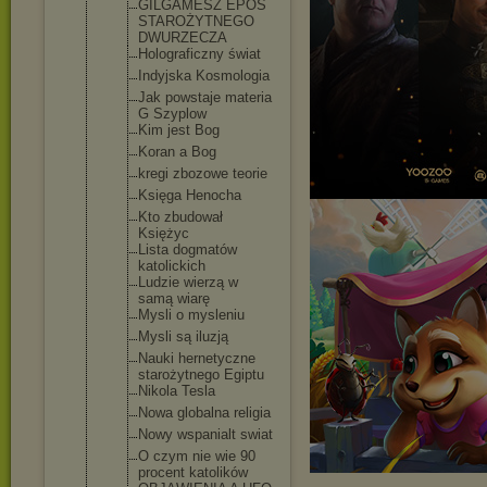
GILGAMESZ EPOS
STAROŻYTNEG
O
DWURZECZA
Holograficz
ny świat
Indyjska Kosmologia
Jak powstaje materia
G Szyplow
Kim jest Bog
Koran a Bog
kregi zbozowe teorie
Księga Henocha
Kto zbudował
Księżyc
Lista dogmatów
katolickich
Ludzie wierzą w
samą wiarę
Mysli o mysleniu
Mysli są iluzją
Nauki hernetyczne
starożytneg
o Egiptu
Nikola Tesla
Nowa globalna religia
Nowy wspanialt swiat
O czym nie wie 90
procent katolików