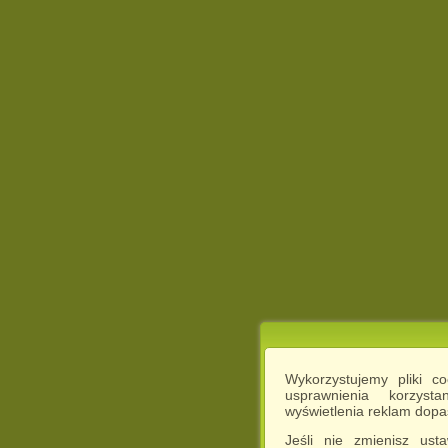
Wykorzystujemy pliki c
usprawnienia korzyst
wyświetlenia reklam dop
Jeśli nie zmienisz ust