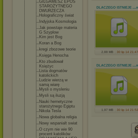
GILGAMESZ EPOS
STAROŻYTNEG
O
DLACZEGO ISTNIEJE ...
.
DWURZECZA
Holograficz
ny świat
Indyjska Kosmologia
Jak powstaje materia
G Szyplow
Kim jest Bog
Koran a Bog
kregi zbozowe teorie
2,88 MB
30 lip 14 21:4
Księga Henocha
Kto zbudował
DLACZEGO ISTNIEJE ...
.
Księżyc
Lista dogmatów
katolickich
Ludzie wierzą w
samą wiarę
Mysli o mysleniu
Mysli są iluzją
Nauki hernetyczne
starożytneg
o Egiptu
1,97 MB
30 lip 14 21:5
Nikola Tesla
Nowa globalna religia
Nowy wspanialt swiat
O czym nie wie 90
procent katolików