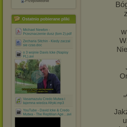
Przepowiednie
Bóg
Ostatnio pobierane pliki
w
Michael Newton -
Przeznaczenie dusz (tom 2).pdf
Ws
Zecharia Sitchin - Kiedy zaczal
sie czas.doc
Nie
o 3 wojnie Davis Icke (Napisy
PL).avi
On
„
Vasamazulu Credo Mutwa i
tajemna wiedza Afryki.mp3
Jak
YouTube - David Icke & Credo
Mutwa - The Reptilian Age....avi
u