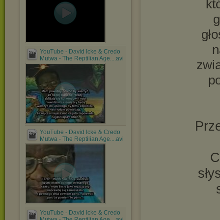
kt
g
gło
n
YouTube - David Icke & Credo
Mutwa - The Reptilian Age....avi
zwia
po
Prze
YouTube - David Icke & Credo
Mutwa - The Reptilian Age....avi
C
sły
YouTube - David Icke & Credo
Mutwa - The Reptilian Age....avi