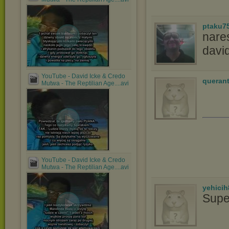
ptaku7
nares
davi
YouTube - David Icke & Credo
queran
Mutwa - The Reptilian Age....avi
YouTube - David Icke & Credo
Mutwa - The Reptilian Age....avi
yehicih
Supe