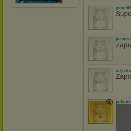
yoser6
Supe
jecana
Zapr
Zbychu
Zapr
jarkom