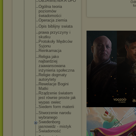
OBJAWIENIA A UFO
Odt
fo
Ogólna teoria
poziomów
świadomości
Operacja ziemia
Opis biblijny swiata
prawa przyczyny i
skutku
Protokoły Mędrców
Syjonu
Reinkarnacj
a
Religia jako
najbardziej
zaawansowan
a
inżynieria społeczna
Religie dogmaty
autorytety
Rewelacje Bogini
Matki
Rządzenie światem
jest równie proste jak
wypas owiec
Siedem form materii
Stworzenie narodu
wybranego
Swedenborg
jasnowidz - mistyk
Świadomość