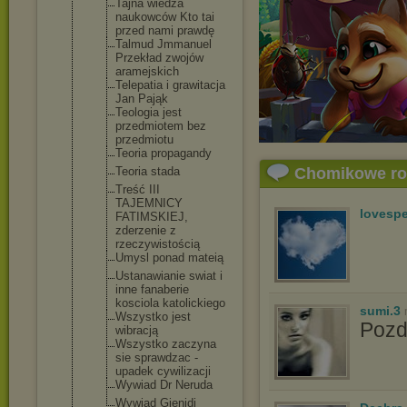
Tajna wiedza
naukowców Kto tai
przed nami prawdę
Talmud Jmmanuel
Przekład zwojów
aramejskich
Telepatia i grawitacja
Jan Pająk
Teologia jest
przedmiotem bez
przedmiotu
Teoria propagandy
Teoria stada
Chomikowe r
Treść III
TAJEMNICY
lovespe
FATIMSKIEJ,
zderzenie z
rzeczywisto
ścią
Umysl ponad mateią
Ustanawiani
e swiat i
inne fanaberie
kosciola katolickieg
o
sumi.3
Wszystko jest
Poz
wibracją
Wszystko zaczyna
sie sprawdzac -
upadek cywilizacji
Wywiad Dr Neruda
Wywiad Gienidi