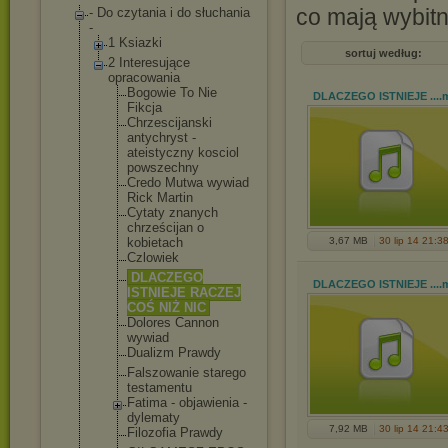
co mają wybitn
- Do czytania i do słuchania
-
1 Ksiazki
sortuj według:
2 Interesujące
opracowania
Bogowie To Nie
DLACZEGO ISTNIEJE ...
.
Fikcja
Chrzescijan
ski
antychryst -
ateistyczny kosciol
powszechny
Credo Mutwa wywiad
Rick Martin
Cytaty znanych
chrześcijan o
kobietach
3,67 MB
30 lip 14 21:3
Czlowiek
DLACZEGO
DLACZEGO ISTNIEJE ...
.
ISTNIEJE RACZEJ
COŚ NIŻ NIC
Dolores Cannon
wywiad
Dualizm Prawdy
Falszowanie starego
testamentu
Fatima - objawienia -
dylematy
7,92 MB
30 lip 14 21:4
Filozofia Prawdy