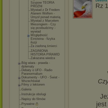
Deebra
Szypow TEORIA
Rz 1
PROZNI
Wywiad z Dr Fredem
Alanem Wolfem -
Umysł ponad materią
Wywiad z Marcelem
Messingiem - Czy
się przebudzimy -
wywiad
Względność
Einsteina - fizyka
iluzji
Za zasłoną śmierci
ZAGINIONA
HISTORIA PIRAMID
Zakazana wiedza
Bóg wiara - prawda -
dylematy
Debaty o UFO - Radio
Paranormalium
Dokumenty - UFO - Świat -
Czy
Wszechświat
Filmy z lektorem
Galeria
Instrukcje obslugi
Je
Napisy do filmów
jes
Prywatne