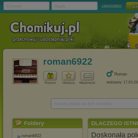
Chomik
Hasło
zapomniałem
roman6922
Roman
widziany: 17.03.2
Prezent
Ulubiony
Wiadomość
Szukaj plików na tym chomiku
Foldery
DLACZEGO ISTNI
Doskonała pole
roman6922