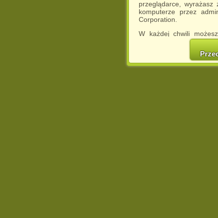
przeglądarce, wyrażasz
komputerze przez admin
Corporation.
W każdej chwili możesz
cookies w swojej przeglą
w naszej Pol
Prze
http://chomikuj.pl/Polity
Jednocześnie informuje
może spowodować ogr
Chomikuj.pl.
W przypadku braku twojej
prosimy o opuszczenie se
Wykorzystanie plików c
(dostosowanie reklam do
działań marketingowych).
Wyrażenie sprzeciwu spo
będzie dopasowana do Tw
wyświetlona przypadkowo
Istnieje możliwość zmian
sposób uniemożliwiając
urządzeniu końcowym. M
dokonując odpowiednich
internetowej.