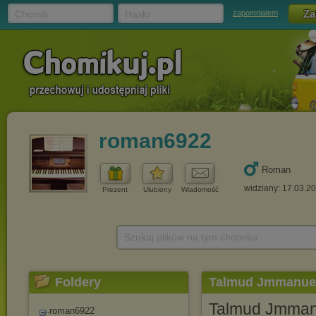
Chomik
Hasło
zapomniałem
roman6922
Roman
widziany: 17.03.2
Prezent
Ulubiony
Wiadomość
Szukaj plików na tym chomiku
Foldery
Talmud Jmmanuel
Talmud Jmman
roman6922