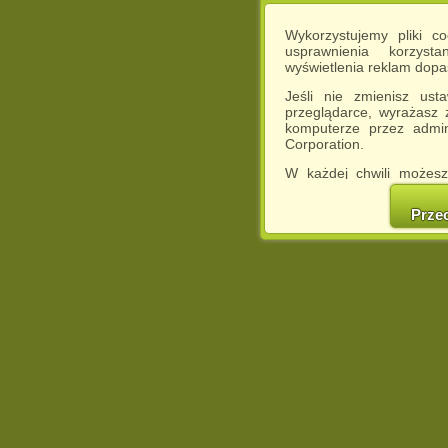
Wykorzystujemy pliki c
usprawnienia korzyst
wyświetlenia reklam dop
Jeśli nie zmienisz ust
przeglądarce, wyrażasz
komputerze przez admin
Corporation.
W każdej chwili możesz
cookies w swojej przeglą
w naszej Pol
Prze
http://chomikuj.pl/Polity
Jednocześnie informuje
może spowodować ogr
Chomikuj.pl.
W przypadku braku twojej
prosimy o opuszczenie se
Wykorzystanie plików c
(dostosowanie reklam do
działań marketingowych).
Wyrażenie sprzeciwu spo
będzie dopasowana do Tw