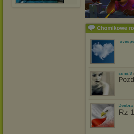
Chomikowe r
lovespe
sumi.3
Poz
Deebra
Rz 1