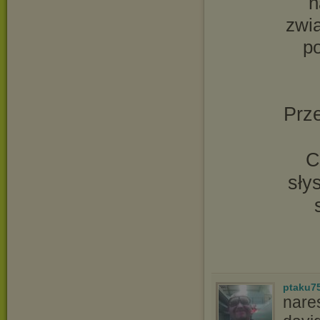
n
zwia
po
Prze
C
sły
ptaku7
nares