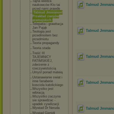
Tajna wiedza
Talmud Jmmanue
naukowców Kto tai
przed nami prawdę
Talmud Jmmanuel
Przekład zwojów
aramejskich
Telepatia i grawitacja
Jan Pająk
Talmud Jmmanue
Teologia jest
przedmiotem bez
przedmiotu
Teoria propagandy
Teoria stada
Treść III
Talmud Jmmanue
TAJEMNICY
FATIMSKIEJ,
zderzenie z
rzeczywisto
ścią
Umysl ponad mateią
Ustanawiani
e swiat i
inne fanaberie
Talmud Jmmanue
kosciola katolickieg
o
Wszystko jest
wibracją
Wszystko zaczyna
sie sprawdzac -
upadek cywilizacji
Wywiad Dr Neruda
Talmud Jmmanue
Wywiad Gienidi