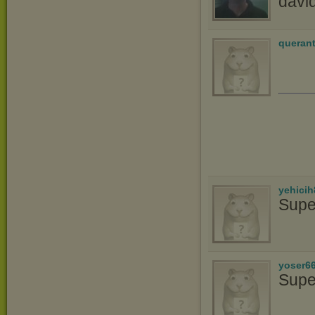
davi
queran
yehicih
Supe
yoser6
Supe