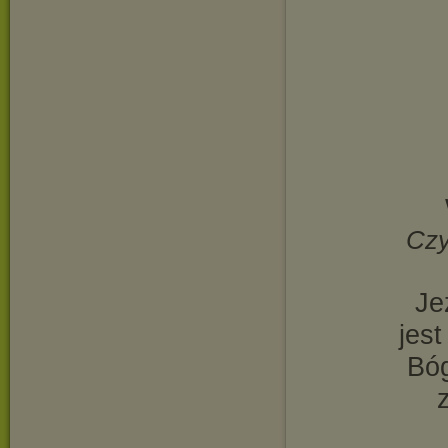
Czy
Je
jes
Bóg