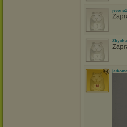
jecana
Zapr
Zbychu
Zapr
jarkom