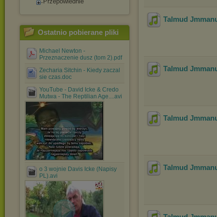
Przepowiednie
Talmud Jmmanue
Ostatnio pobierane pliki
Michael Newton -
Przeznaczenie dusz (tom 2).pdf
Talmud Jmmanue
Zecharia Sitchin - Kiedy zaczal
sie czas.doc
YouTube - David Icke & Credo
Mutwa - The Reptilian Age....avi
Talmud Jmmanue
Talmud Jmmanue
o 3 wojnie Davis Icke (Napisy
PL).avi
Talmud Jmmanue