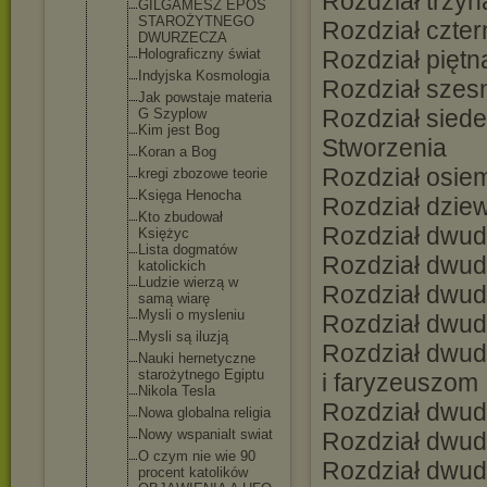
Rozdział trzyn
GILGAMESZ EPOS
STAROŻYTNEG
O
Rozdział czter
DWURZECZA
Holograficz
ny świat
Rozdział piętn
Indyjska Kosmologia
Rozdział szesn
Jak powstaje materia
Rozdział sied
G Szyplow
Kim jest Bog
Stworzenia
Koran a Bog
Rozdział osie
kregi zbozowe teorie
Księga Henocha
Rozdział dziew
Kto zbudował
Rozdział dwud
Księżyc
Lista dogmatów
Rozdział dwud
katolickich
Ludzie wierzą w
Rozdział dwudz
samą wiarę
Mysli o mysleniu
Rozdział dwudz
Mysli są iluzją
Rozdział dwud
Nauki hernetyczne
starożytneg
o Egiptu
i faryzeuszom
Nikola Tesla
Rozdział dwudz
Nowa globalna religia
Nowy wspanialt swiat
Rozdział dwudz
O czym nie wie 90
Rozdział dwud
procent katolików