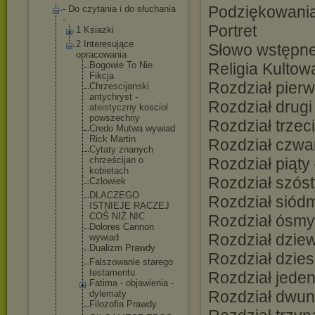
Podziękowani
- Do czytania i do słuchania
-
Portret
1 Ksiazki
2 Interesujące
Słowo wstępn
opracowania
Bogowie To Nie
Religia Kultow
Fikcja
Rozdział pier
Chrzescijan
ski
antychryst -
Rozdział drug
ateistyczny kosciol
powszechny
Rozdział trzeci
Credo Mutwa wywiad
Rick Martin
Rozdział czwa
Cytaty znanych
chrześcijan o
Rozdział piąty
kobietach
Rozdział szóst
Czlowiek
DLACZEGO
Rozdział siód
ISTNIEJE RACZEJ
COŚ NIŻ NIC
Rozdział ósmy
Dolores Cannon
Rozdział dziew
wywiad
Dualizm Prawdy
Rozdział dzies
Falszowanie starego
testamentu
Rozdział jeden
Fatima - objawienia -
Rozdział dwun
dylematy
Filozofia Prawdy