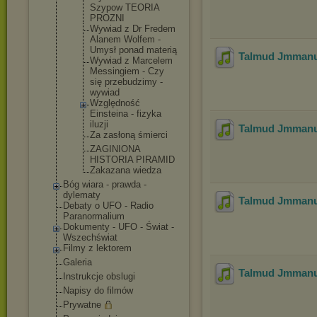
Szypow TEORIA
PROZNI
Wywiad z Dr Fredem
Alanem Wolfem -
Umysł ponad materią
Talmud Jmmanue
Wywiad z Marcelem
Messingiem - Czy
się przebudzimy -
wywiad
Względność
Einsteina - fizyka
iluzji
Talmud Jmmanue
Za zasłoną śmierci
ZAGINIONA
HISTORIA PIRAMID
Zakazana wiedza
Bóg wiara - prawda -
dylematy
Talmud Jmmanue
Debaty o UFO - Radio
Paranormalium
Dokumenty - UFO - Świat -
Wszechświat
Filmy z lektorem
Galeria
Talmud Jmmanue
Instrukcje obslugi
Napisy do filmów
Prywatne