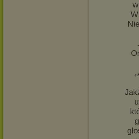
w
Ws
Nie
On
„
Jak
u
kt
g
gło