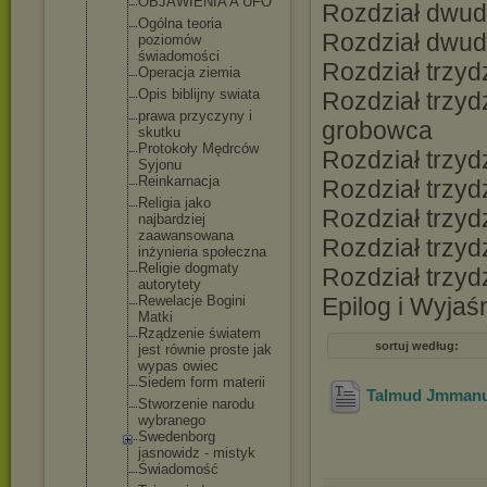
OBJAWIENIA A UFO
Rozdział dwud
Ogólna teoria
Rozdział dwudz
poziomów
świadomości
Rozdział trzy
Operacja ziemia
Opis biblijny swiata
Rozdział trzy
prawa przyczyny i
grobowca
skutku
Protokoły Mędrców
Rozdział trzy
Syjonu
Reinkarnacj
a
Rozdział trzy
Religia jako
Rozdział trzyd
najbardziej
zaawansowan
a
Rozdział trzyd
inżynieria społeczna
Religie dogmaty
Rozdział trzyd
autorytety
Rewelacje Bogini
Epilog i Wyjaś
Matki
Rządzenie światem
sortuj według:
jest równie proste jak
wypas owiec
Siedem form materii
Talmud Jmmanue
Stworzenie narodu
wybranego
Swedenborg
jasnowidz - mistyk
Świadomość