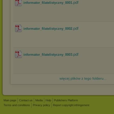
.pdf
informator_filatelistyczny_0001
.pdf
informator_filatelistyczny_0002
.pdf
informator_filatelistyczny_0003
więcej plików z tego folderu...
Main page
Contact us
Media
Help
Publishers Platform
Terms and conditions
Privacy policy
Report copyright infringement