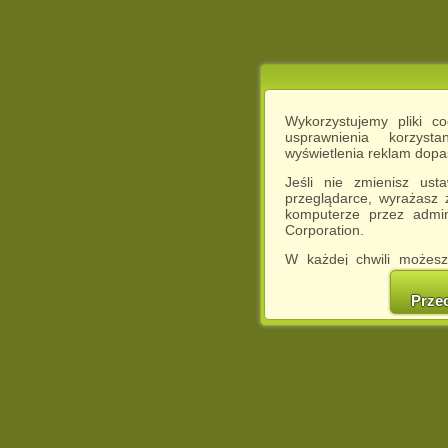
Wykorzystujemy pliki c
usprawnienia korzyst
wyświetlenia reklam dop
Jeśli nie zmienisz ust
przeglądarce, wyrażasz
komputerze przez admin
Corporation.
W każdej chwili możesz
cookies w swojej przeglą
w naszej Pol
Prze
http://chomikuj.pl/Polity
Jednocześnie informuje
może spowodować ogr
Chomikuj.pl.
W przypadku braku twojej
prosimy o opuszczenie se
Wykorzystanie plików c