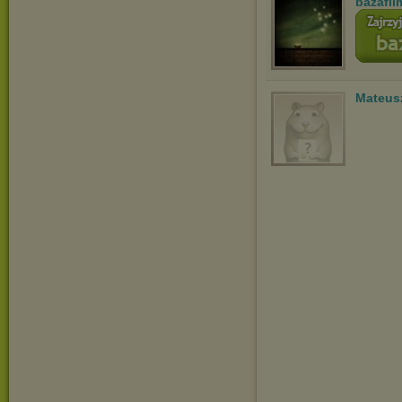
bazafi
Mateus