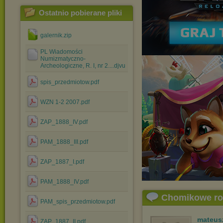
Ostatnio pobierane pliki
galernik.zip
PL Wiadomości
Numizmatyczno-
Archeologiczne, R. I, nr 2....djvu
spis_przedmiotow.pdf
WZN 1-2 2007.pdf
ZAP_1888_IV.pdf
PAM_1888_III.pdf
ZAP_1887_I.pdf
PAM_1888_IV.pdf
Chomikowe r
PAM_spis_przedmiotow.pdf
mateus
ZAP_1887_II.pdf