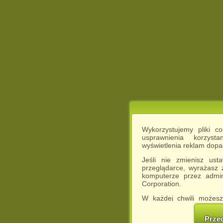
Wykorzystujemy pliki c
usprawnienia korzyst
wyświetlenia reklam dop
Jeśli nie zmienisz ust
przeglądarce, wyrażasz
komputerze przez admin
Corporation.
W każdej chwili możesz
cookies w swojej przeglą
w naszej Pol
Prze
http://chomikuj.pl/Polity