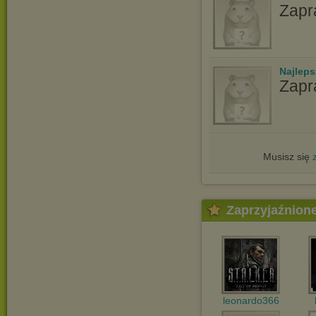
Zapr
Najlep
Zapr
Musisz się
Zaprzyjaźnion
leonardo366