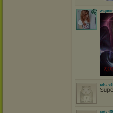
wagner
rahare
Supe
soterif