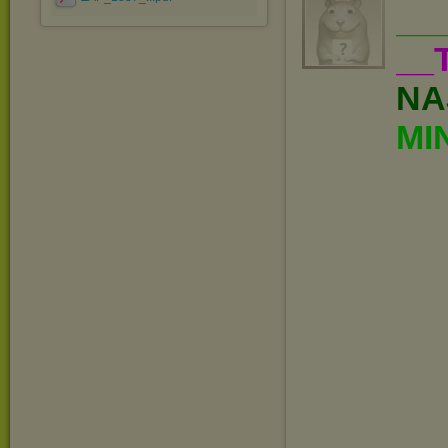
__
__
NA
MI