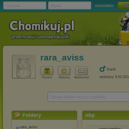
Chomik
Hasło
zapomniałem
rara_aviss
Karol
widziany: 9.02.20
Prezent
Ulubiony
Wiadomość
Szukaj plików na tym chomiku
Foldery
nbp
rara_aviss
sortuj według: