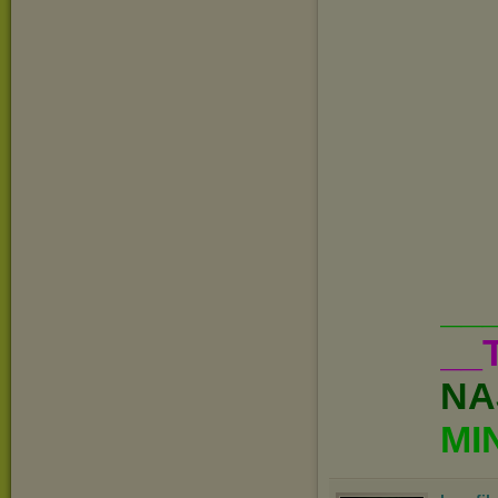
__
__
NA
MI