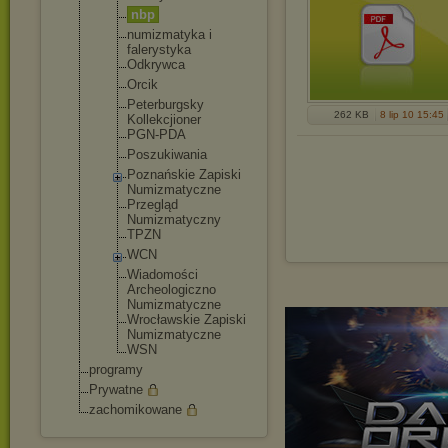
nbp
numizmatyka i
falerystyka
Odkrywca
Orcik
Peterburgsk
y
262 KB
8 lip 10 15:45
Kollekcjion
er
PGN-PDA
Poszukiwani
a
Poznańskie Zapiski
Numizmatycz
ne
Przegląd
Numizmatycz
ny
TPZN
WCN
Wiadomości
Archeologic
zno
Numizmatycz
ne
Wrocławskie Zapiski
Numizmatycz
ne
WSN
programy
Prywatne
zachomikowane