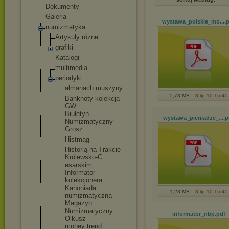
Dokumenty
Galeria
wystawa_polskie_mo...
.
numizmatyka
Artykuły różne
grafiki
Katalogi
multimedia
periodyki
almanach muszyny
5,73 MB
8 lip 10 15:45
Banknoty kolekcja
GW
Biuletyn
wystawa_pieniadze_...
.p
Numizmatycz
ny
Grosz
Histmag
Historią na Trakcie
Królewsko-C
esarskim
Informator
kolekcjoner
a
Kanoniada
1,23 MB
8 lip 10 15:45
numizmatycz
na
Magazyn
Numizmatycz
ny
informator_nbp
.pdf
Olkusz
money trend