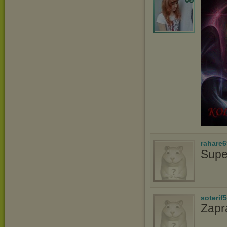
rahare
Supe
soterif
Zapr