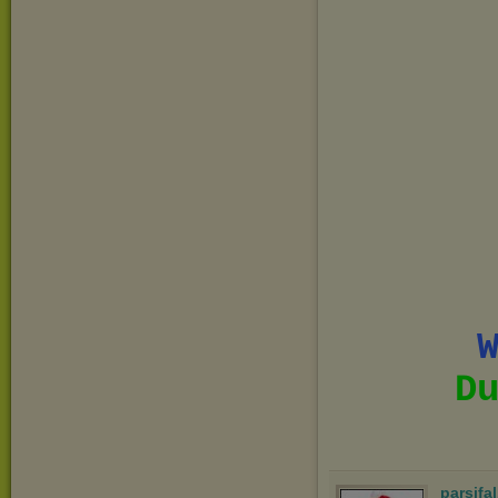
D
parsifa