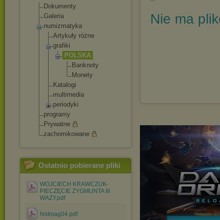
Dokumenty
Nie ma pli
Galeria
numizmatyka
Artykuły różne
grafiki
POLSKA
Banknoty
Monety
Katalogi
multimedia
periodyki
programy
Prywatne
zachomikowane
Ostatnio pobierane pliki
WOJCIECH KRAWCZUK-
PIECZĘCIE ZYGMUNTA III
WAZY.pdf
histmag04.pdf