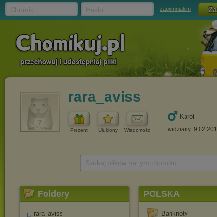
Chomik
Hasło
zapomniałem
rara_aviss
Karol
widziany: 9.02.20
Prezent
Ulubiony
Wiadomość
Szukaj plików na tym chomiku
Foldery
POLSKA
rara_aviss
Banknoty