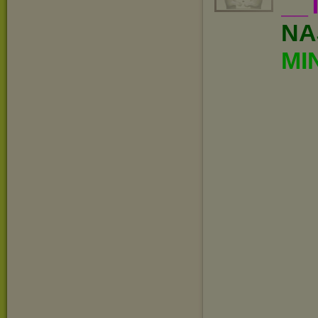
__
NA
MI