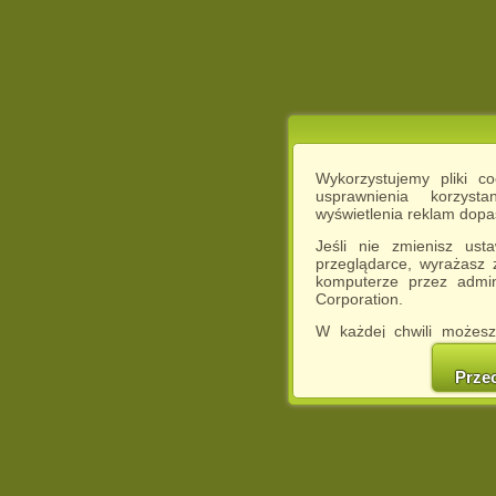
Wykorzystujemy pliki c
usprawnienia korzyst
wyświetlenia reklam dop
Jeśli nie zmienisz ust
przeglądarce, wyrażasz
komputerze przez admin
Corporation.
W każdej chwili możesz
cookies w swojej przeglą
w naszej Pol
Prze
http://chomikuj.pl/Polity
Jednocześnie informuje
może spowodować ogr
Chomikuj.pl.
W przypadku braku twojej