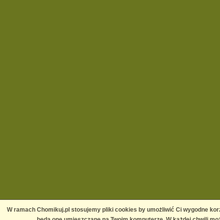
W ramach Chomikuj.pl stosujemy pliki cookies by umożliwić Ci wygodne korz
będą one umieszczane na Twoim komputerze. W każdej chwili moż