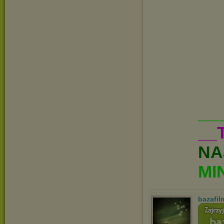
__
__
NA
MI
bazafi