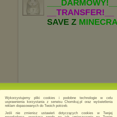
___DARMOWY!_
__TRANSFER!__
SAVE Z
MINECR
Wykorzystujemy pliki cookies i podobne technologie w celu
usprawnienia korzystania z serwisu Chomikuj.pl oraz wyświetlenia
reklam dopasowanych do Twoich potrzeb.
Jeśli nie zmienisz ustawień dotyczących cookies w Twojej
przeglądarce, wyrażasz zgodę na ich umieszczanie na Twoim