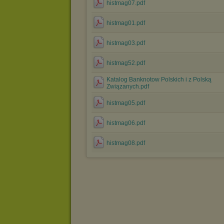
histmag07.pdf
histmag01.pdf
histmag03.pdf
histmag52.pdf
Katalog Banknotow Polskich i z Polską
Związanych.pdf
histmag05.pdf
histmag06.pdf
histmag08.pdf