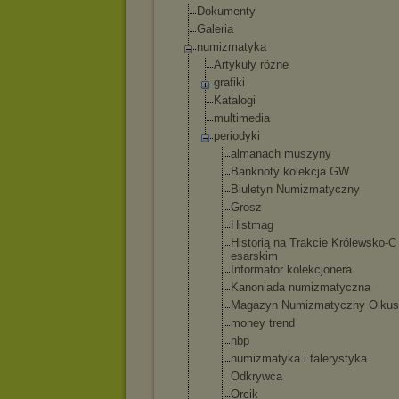
Dokumenty
Galeria
numizmatyka
Artykuły różne
grafiki
Katalogi
multimedia
periodyki
almanach muszyny
Banknoty kolekcja GW
Biuletyn Numizmatycz
ny
Grosz
Histmag
Historią na Trakcie Królewsko-C
esarskim
Informator kolekcjoner
a
Kanoniada numizmatycz
na
Magazyn Numizmatycz
ny Olku
money trend
nbp
numizmatyka i falerystyka
Odkrywca
Orcik