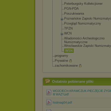
Peterburgsk
y Kollekcjion
er
PGN-PDA
Poszukiwani
a
Poznańskie Zapiski Numizmaty
Przegląd Numizmatycz
ny
TPZN
WCN
Wiadomości Archeologic
zno
Numizmatycz
ne
Wrocławskie Zapiski Numizmat
WSN
programy
Prywatne
zachomikowane
Ostatnio pobierane pliki
WOJCIECH KRAWCZUK-PIECZĘCIE ZYG
III WAZY.pdf
histmag04.pdf