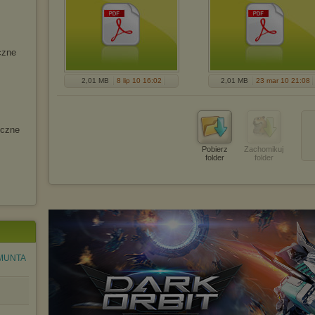
cz
ne
2,01 MB
8 lip 10 16:02
2,01 MB
23 mar 10 21:08
ycz
ne
Pobierz
Zachomikuj
folder
folder
MUNTA