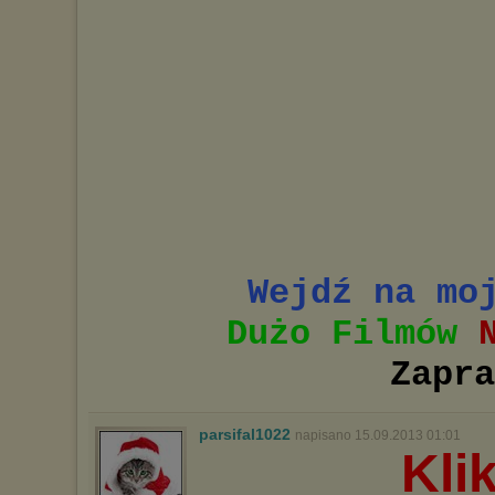
Wejdź na mo
Dużo Filmów
N
Zapra
parsifal1022
napisano 15.09.2013 01:01
Klik