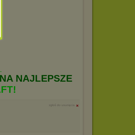
_
NA NAJLEPSZE
FT!
zgłoś do usunięcia