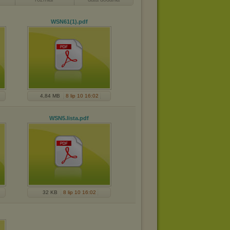
WSN61(1)
.pdf
4,84 MB
8 lip 10 16:02
WSN5.lista
.pdf
32 KB
8 lip 10 16:02