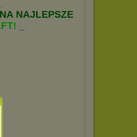
_
NA NAJLEPSZE
AFT!
_