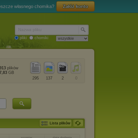
eszcze własnego chomika?
Załóż konto
Nazwa pliku
pliki
chomiki
913
plików
7,83
GB
295
137
2
0
Lista plików
rozmiar
data dodania