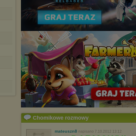
Chomikowe rozmowy
mateuszn8
napisano 7.10.2012 13:12