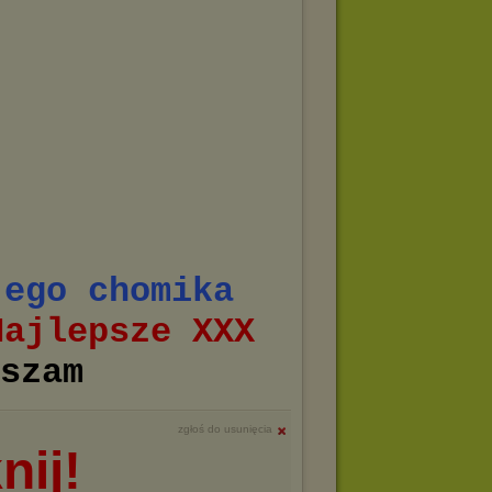
jego chomika
ajlepsze XXX
szam
zgłoś do usunięcia
nij!