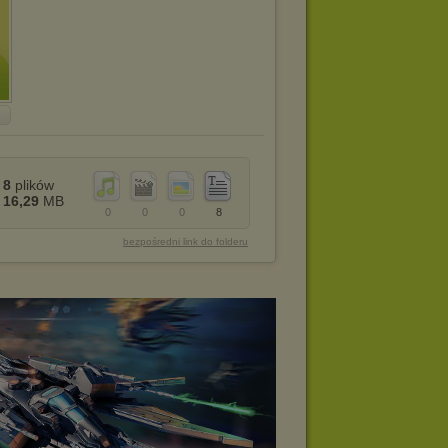
8
plików
16,29
MB
0
0
0
8
bezpośredni link do folderu