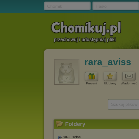
Chomik
Hasło
rara_aviss
Prezent
Ulubiony
Wiadomość
Szukaj plików
Foldery
rara_aviss