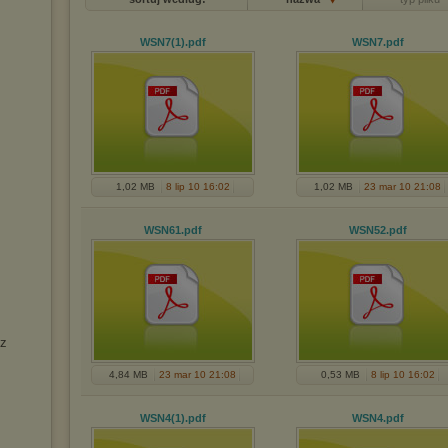
WSN7(1)
.pdf
WSN7
.pdf
1,02 MB
8 lip 10 16:02
1,02 MB
23 mar 10 21:08
WSN61
.pdf
WSN52
.pdf
sz
4,84 MB
23 mar 10 21:08
0,53 MB
8 lip 10 16:02
WSN4(1)
.pdf
WSN4
.pdf