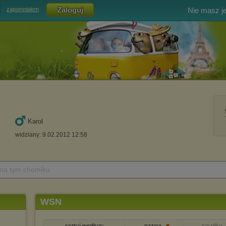
Nie masz j
zapomniałem
Karol
widziany: 9.02.2012 12:58
 na tym chomiku
WSN
sortuj według:
nazwa
typ pliku