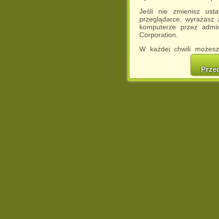
Jeśli nie zmienisz ust
przeglądarce, wyrażasz
komputerze przez admin
Corporation.
W każdej chwili możesz
cookies w swojej przeglą
w naszej Pol
Prze
http://chomikuj.pl/Polity
Jednocześnie informuje
może spowodować ogr
Chomikuj.pl.
W przypadku braku twojej
prosimy o opuszczenie se
Wykorzystanie plików c
(dostosowanie reklam do
działań marketingowych).
Wyrażenie sprzeciwu spo
będzie dopasowana do Tw
wyświetlona przypadkowo
Istnieje możliwość zmian
sposób uniemożliwiając
urządzeniu końcowym. M