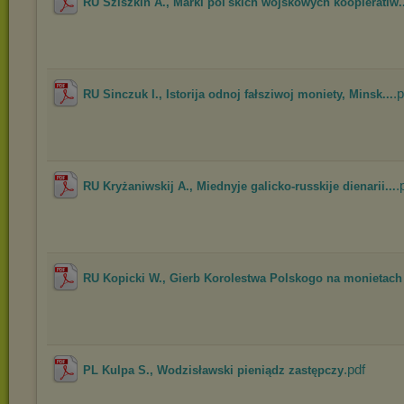
RU Sziszkin A., Marki pol'skich wojskowych koopieratiw..
.p
RU Sinczuk I., Istorija odnoj fałsziwoj moniety, Minsk...
.
RU Kryżaniwskij A., Miednyje galicko-russkije dienarii...
RU Kopicki W., Gierb Korolestwa Polskogo na monietach 
.pdf
PL Kulpa S., Wodzisławski pieniądz zastępczy