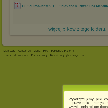
DE Saurma-Jeltsch H.F., Shlesishe Muenzen und Medaille
więcej plików z tego folderu..
Main page
Contact us
Media
Help
Publishers Platform
Terms and conditions
Privacy policy
Report copyright infringement
Wykorzystujemy pliki c
usprawnienia korzyst
wyświetlenia reklam dop