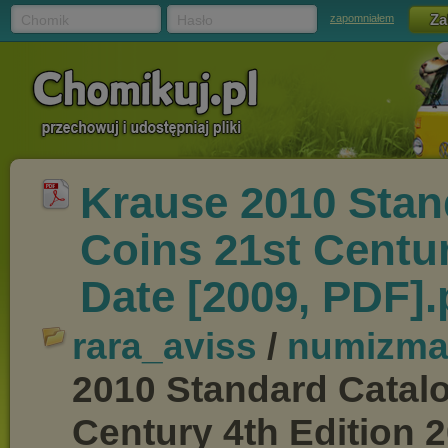
Chomik
Hasło
zapomniałem
Krause 2010 Stan
Coins 21st Centur
Date [2009, PDF].
rara_aviss
/
numizma
2010 Standard Catalo
Century 4th Edition 2