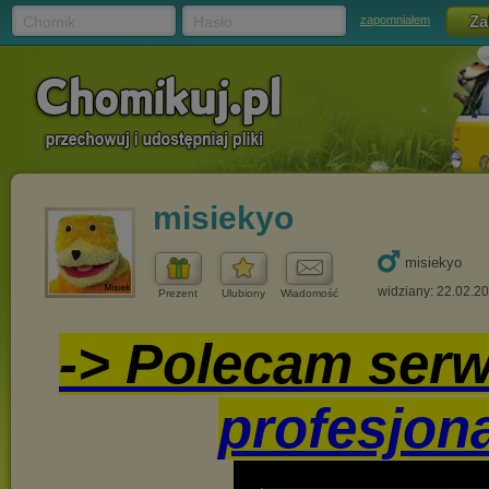
Chomik
Hasło
zapomniałem
misiekyo
misiekyo
widziany: 22.02.2
Prezent
Ulubiony
Wiadomość