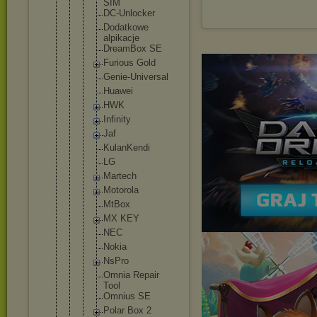
SIM
DC-Unloc
ker
Dodatkow
e
alpikacj
e
DreamBox SE
Furious Gold
Genie-Un
iversal
Huawei
HWK
Infinity
Jaf
KulanKen
di
LG
Martech
Motorola
MtBox
MX KEY
NEC
Nokia
NsPro
Omnia Repair
Tool
Omnius SE
Polar Box 2