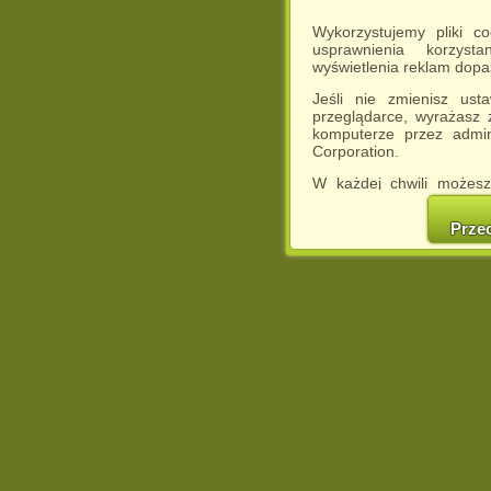
Wykorzystujemy pliki c
usprawnienia korzyst
wyświetlenia reklam dop
Jeśli nie zmienisz ust
przeglądarce, wyrażasz
komputerze przez admin
Corporation.
W każdej chwili możesz
cookies w swojej przeglą
w naszej Pol
Prze
http://chomikuj.pl/Polity
Jednocześnie informuje
może spowodować ogr
Chomikuj.pl.
W przypadku braku twojej
prosimy o opuszczenie se
Wykorzystanie plików c
(dostosowanie reklam do
działań marketingowych).
Wyrażenie sprzeciwu spo
będzie dopasowana do Tw
wyświetlona przypadkowo