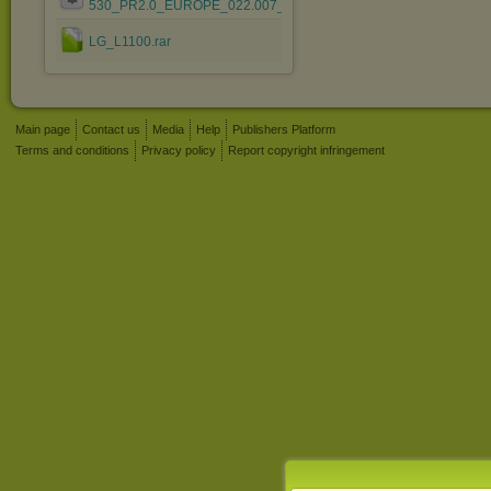
530_PR2.0_EUROPE_022.007_v2.03.exe
LG_L1100.rar
Main page
Contact us
Media
Help
Publishers Platform
Terms and conditions
Privacy policy
Report copyright infringement