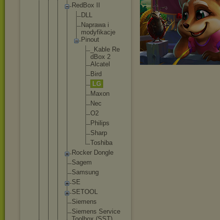
RedBox II
DLL
Napra
wa i
modyf
ikacj
e
Pinou
t
_K
ab
le Re
dB
ox 2
Al
ca
te
l
Bi
rd
LG
Ma
xo
n
Ne
c
O2
Ph
il
ip
s
Sh
ar
p
To
sh
ib
a
Rocker Dongle
Sagem
Samsung
SE
SETOOL
Siemens
Siemens Service
Toolbox (SST)