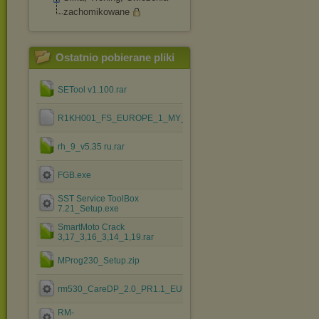
zachomikowane
Ostatnio pobierane pliki
SETool v1.100.rar
R1KH001_FS_EUROPE_1_MY_RED_CID52.ssw
rh_9_v5.35 ru.rar
FGB.exe
SST Service ToolBox
7.21_Setup.exe
SmartMoto Crack
3,17_3,16_3,14_1,19.rar
MProg230_Setup.zip
rm530_CareDP_2.0_PR1.1_EUROPE_022.007.exe
RM-