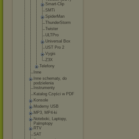
Smart-Cl
ip
SMTi
SpiderMa
n
ThunderS
torm
Twister
ULTPro
Universa
l Box
UST Pro 2
Vygis
Z3X
Telefony
Inne
Inne schematy, do
podzielenia
Instrumenty
Katalog Części w PDF
Konsole
Modemy USB
MP3, MP4-ki
Noteboki, Laptopy,
Palmptopy
RTV
SAT