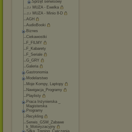
Sprzęt serwisowy
♫♪ MUZA - Ewelka
♫♪ MUZA - Minio 8-D
AGH
AudioBooki
Biznes
Ciekawostki
F_FILMY
F_Kabarety
F_Seriale
G_GRY
Galeria
Gastronomia
Modelarstwo
Moje Kompy, Laptopy
Nawigacja_Program
y
Playlisty
Praca Inżynierska _
Magisterska
Programy
Recykling
Serwis_GSM_Zabawe
k_Motoryzacyjny
Siłka, Trening, Ćwiczenia