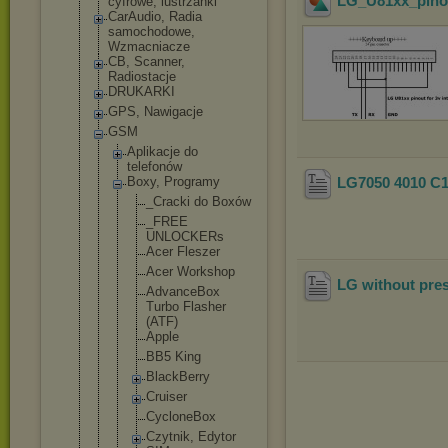
LG_U81xx_pinou
cyfrowe, lustrzanki
CarAudio, Radia
samochodowe,
Wzmacniacze
CB, Scanner,
Radiostacje
DRUKARKI
GPS, Nawigacje
GSM
Aplikacje do
telefonów
Boxy, Programy
LG7050 4010 C
_Cracki do Boxów
_FREE
UNLOCKER
s
Acer Fleszer
Acer Workshop
LG without pre
AdvanceB
ox
Turbo Flasher
(ATF)
Apple
BB5 King
BlackBer
ry
Cruiser
CycloneB
ox
Czytnik, Edytor