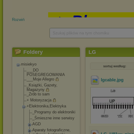
Rozwiń
Szukaj plików na tym chomiku
Foldery
LG
misiekyo
sortuj według:
___DO
POSEGREGOWANIA
___Moje Allegro
lgcable
.jpg
_Książki, Gazety,
Magazyny
_Zrób to sam
+ Motoryzacja
+Elektronika,Elek
tryka
_Programy do elektroniki
_Śmieszne inne serwisy
AGD
Aparaty fotograficzne,