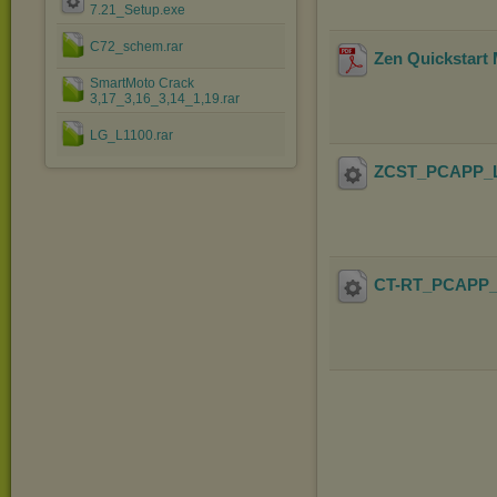
7.21_Setup.exe
C72_schem.rar
Zen Quickstart M
SmartMoto Crack
3,17_3,16_3,14_1,19.rar
LG_L1100.rar
ZCST_PCAPP_L
CT-RT_PCAPP_