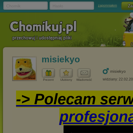
Chomik
Hasło
zapomniałem
misiekyo
misiekyo
widziany: 22.02.2
Prezent
Ulubiony
Wiadomość