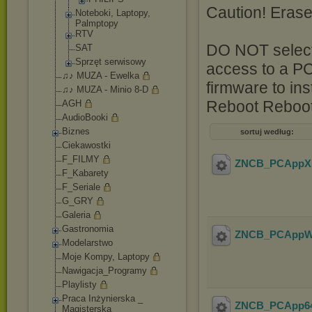
Caution! Erase
Noteboki, Laptopy,
Palmptopy
RTV
DO NOT select
SAT
Sprzęt serwisowy
access to a P
♫♪ MUZA - Ewelka
firmware to inst
♫♪ MUZA - Minio 8-D
Reboot Reboot
AGH
AudioBooki
Biznes
sortuj według:
Ciekawostki
F_FILMY
ZNCB_PCAppXP
F_Kabarety
F_Seriale
G_GRY
Galeria
Gastronomia
ZNCB_PCAppWi
Modelarstwo
Moje Kompy, Laptopy
Nawigacja_Program
y
Playlisty
Praca Inżynierska _
ZNCB_PCApp64
Magisterska