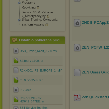
Programy
Recykling
Serwis_GSM_Zabawe
k_Motoryzacyjny
Siłka, Trening, Ćwiczenia
ZNCB_PCApp32
zachomikowane
Ostatnio pobierane pliki
ZEN_PCFW_L22
USB_Driver_64bit_3.7.0.msi
SETool v1.100.rar
R1KH001_FS_EUROPE_1_MY_RED_CID52.ssw
ZEN Users Guid
rh_9_v5.35 ru.rar
FGB.exe
Zen Quickstart M
PANASONIC NV-
HD642_647EE.rar
SST Service ToolBox