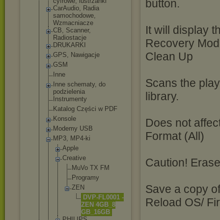
cyfrowe, lustrzanki
button.
CarAudio, Radia
samochodowe,
Wzmacniacze
It will display 
CB, Scanner,
Radiostacje
Recovery Mode
DRUKARKI
Clean Up
GPS, Nawigacje
GSM
Inne
Scans the play
Inne schematy, do
podzielenia
library.
Instrumenty
Katalog Części w PDF
Konsole
Does not affec
Modemy USB
Format (All)
MP3, MP4-ki
Apple
Creative
Caution! Erases
MuVo TX FM
Programy
Save a copy of
ZEN
DVP-F
L0001 -
Reload OS/ Fi
ZEN 4GB_8
GB_16
GB
PHILIPS