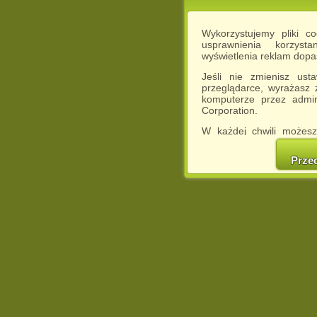
Wykorzystujemy pliki c
usprawnienia korzyst
wyświetlenia reklam dop
Jeśli nie zmienisz ust
przeglądarce, wyrażasz
komputerze przez admin
Corporation.
W każdej chwili możesz
cookies w swojej przeglą
w naszej Pol
Prze
http://chomikuj.pl/Polity
Jednocześnie informuje
może spowodować ogr
Chomikuj.pl.
W przypadku braku twojej
prosimy o opuszczenie se
Wykorzystanie plików c
(dostosowanie reklam do
działań marketingowych).
Wyrażenie sprzeciwu spo
będzie dopasowana do Tw