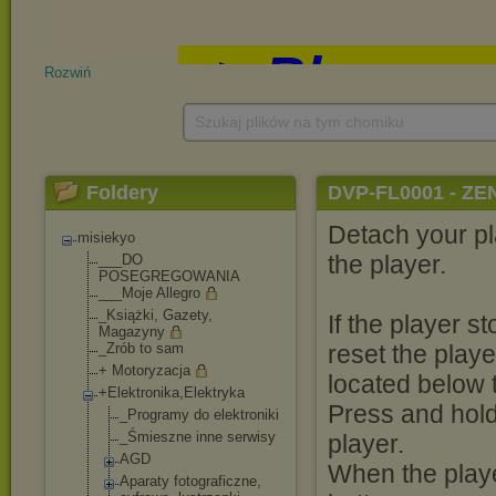
Rozwiń
Szukaj plików na tym chomiku
Foldery
DVP-FL0001 - Z
Detach your pla
misiekyo
the player.
___DO
POSEGREGOWANIA
___Moje Allegro
_Książki, Gazety,
If the player s
Magazyny
_Zrób to sam
reset the playe
+ Motoryzacja
located below 
+Elektronika,Elek
tryka
Press and hold
_Programy do elektroniki
_Śmieszne inne serwisy
player.
AGD
When the playe
Aparaty fotograficzne,