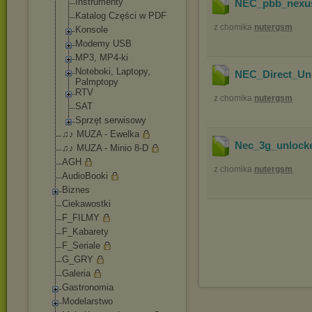
Instrumenty
NEC_pbb_nexu
Katalog Części w PDF
z chomika
nutergsm
Konsole
Modemy USB
MP3, MP4-ki
Noteboki, Laptopy,
NEC_Direct_Un
Palmptopy
RTV
z chomika
nutergsm
SAT
Sprzęt serwisowy
♫♪ MUZA - Ewelka
Nec_3g_unlock
♫♪ MUZA - Minio 8-D
AGH
z chomika
nutergsm
AudioBooki
Biznes
Ciekawostki
F_FILMY
F_Kabarety
F_Seriale
G_GRY
Galeria
Gastronomia
Modelarstwo