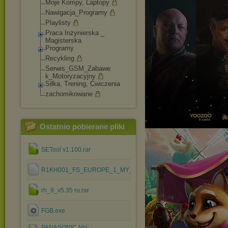
Moje Kompy, Laptopy
Nawigacja_Program
y
Playlisty
Praca Inżynierska _
Magisterska
Programy
Recykling
Serwis_GSM_Zabawe
k_Motoryzacyjny
Siłka, Trening, Ćwiczenia
zachomikowane
Ostatnio pobierane pliki
SETool v1.100.rar
R1KH001_FS_EUROPE_1_MY_RED_CID52.ssw
rh_9_v5.35 ru.rar
FGB.exe
PANASONIC NV-