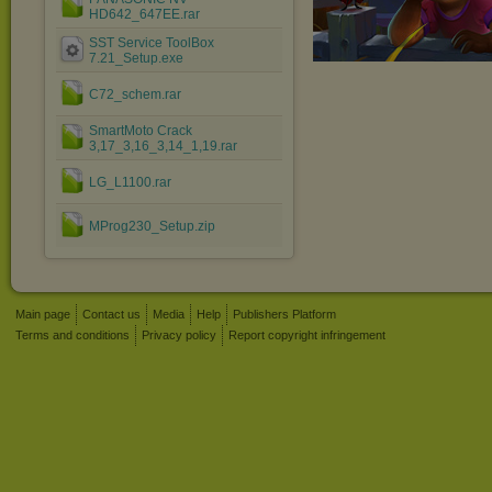
HD642_647EE.rar
SST Service ToolBox
7.21_Setup.exe
C72_schem.rar
SmartMoto Crack
3,17_3,16_3,14_1,19.rar
LG_L1100.rar
MProg230_Setup.zip
Main page
Contact us
Media
Help
Publishers Platform
Terms and conditions
Privacy policy
Report copyright infringement