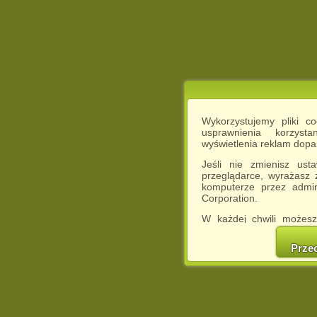
Wykorzystujemy pliki c
usprawnienia korzyst
wyświetlenia reklam dop
Jeśli nie zmienisz ust
przeglądarce, wyrażasz
komputerze przez admin
Corporation.
W każdej chwili możesz
cookies w swojej przeglą
w naszej Pol
Prze
http://chomikuj.pl/Polity
Jednocześnie informuje
może spowodować ogr
Chomikuj.pl.
W przypadku braku twojej