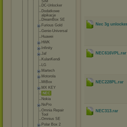
SIM
DC-Unloc
ker
Dodatkow
e
alpikacj
e
DreamBox SE
Nec 3g unlocke
Furious Gold
Genie-Un
iversal
Huawei
HWK
Infinity
NEC616VPL
.ra
Jaf
KulanKen
di
LG
Martech
Motorola
NEC228PL
.rar
MtBox
MX KEY
NEC
Nokia
NsPro
Omnia Repair
NEC313
.rar
Tool
Omnius SE
Polar Box 2