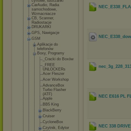
cyfrowe, lustrzanki
CarAudio, Radia
NEC_E338_FLA
samochodowe,
Wzmacniacze
CB, Scanner,
Radiostacje
DRUKARKI
GPS, Nawigacje
NEC_E338_dow
GSM
Aplikacje do
telefonów
Boxy, Programy
_Cracki do Boxów
_FREE
nec_3g_228_313
UNLOCKER
s
Acer Fleszer
Acer Workshop
AdvanceB
ox
Turbo Flasher
(ATF)
NEC E616 PL 
Apple
BB5 King
BlackBer
ry
Cruiser
CycloneB
ox
NEC 338 DRIV
Czytnik, Edytor