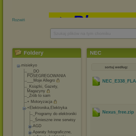
Rozwiń
Szukaj plików na tym chomiku
Foldery
NEC
misiekyo
sortuj według:
___DO
POSEGREGOWANIA
___Moje Allegro
NEC_E338_FLA
_Książki, Gazety,
Magazyny
_Zrób to sam
+ Motoryzacja
+Elektronika,Elek
tryka
Nexus_free
.zip
_Programy do elektroniki
_Śmieszne inne serwisy
AGD
Aparaty fotograficzne,