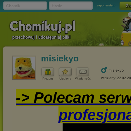
Chomik
Hasło
zapomniałem
misiekyo
misiekyo
widziany: 22.02.2
Prezent
Ulubiony
Wiadomość