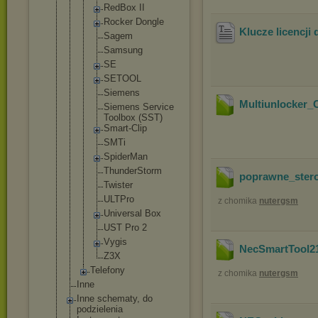
RedBox II
Rocker Dongle
Klucze licencji 
Sagem
Samsung
SE
SETOOL
Siemens
Multiunlocker_
Siemens Service
Toolbox (SST)
Smart-Cl
ip
SMTi
SpiderMa
n
ThunderS
torm
poprawne_ster
Twister
ULTPro
z chomika
nutergsm
Universa
l Box
UST Pro 2
Vygis
NecSmartTool2
Z3X
Telefony
z chomika
nutergsm
Inne
Inne schematy, do
podzielenia