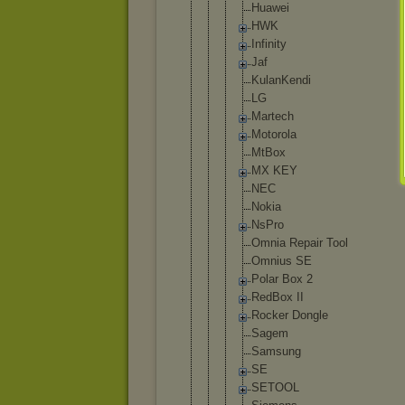
Huawei
HWK
Infinity
Jaf
KulanKen
di
LG
Martech
Motorola
MtBox
MX KEY
NEC
Nokia
NsPro
Omnia Repair Tool
Omnius SE
Polar Box 2
RedBox II
Rocker Dongle
Sagem
Samsung
SE
SETOOL