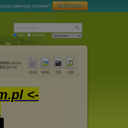
eszcze własnego chomika?
Załóż konto
Nazwa pliku
pliki
chomiki
26692
plików
303,14
GB
9148
8096
295
108