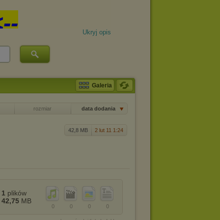
Ukryj opis
Galeria
rozmiar
data dodania
42,8 MB
2 lut 11 1:24
1
plików
42,75
MB
0
0
0
0