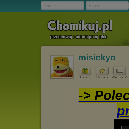
Chomik
Hasło
misiekyo
Prezent
Ulubiony
Wiadomość