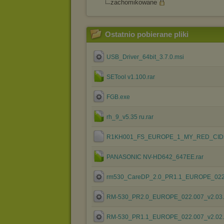
zachomikowane
Ostatnio pobierane pliki
USB_Driver_64bit_3.7.0.msi
SETool v1.100.rar
FGB.exe
rh_9_v5.35 ru.rar
R1KH001_FS_EUROPE_1_MY_RED_CID5
PANASONIC NV-HD642_647EE.rar
rm530_CareDP_2.0_PR1.1_EUROPE_022
RM-530_PR2.0_EUROPE_022.007_v2.03.
RM-530_PR1.1_EUROPE_022.007_v2.02.