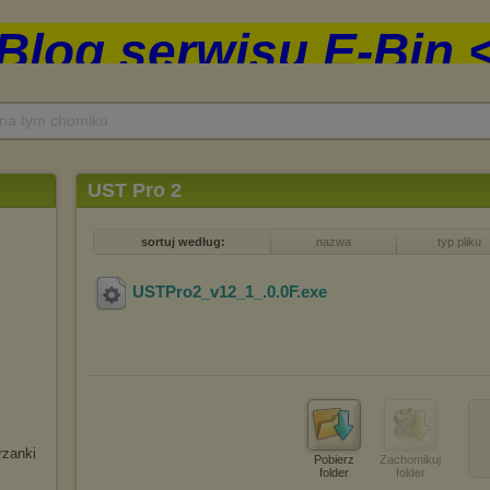
 na tym chomiku
UST Pro 2
sortuj według:
nazwa
typ pliku
USTPro2_v12_1_.0.0F
.exe
rzanki
Pobierz
Zachomikuj
folder
folder