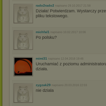
rado2rado2
napisano 29.10.2017 21:58
Działa! Potwierdzam. Wystarczy przec
pliku tekstowego.
michfal1
napisano 10.02.2017 10:06
Po polsku?
mimi31
napisano 12.04.2016 19:46
Uruchamiać z poziomu administratora
działa.
zygzak29
napisano 20.03.2016 22:03
nie dziala