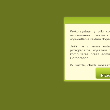
Wykorzystujemy pliki c
usprawnienia korzyst
wyświetlenia reklam dop
Jeśli nie zmienisz ust
przeglądarce, wyrażasz
komputerze przez admin
Corporation.
W każdej chwili możesz
cookies w swojej przeglą
w naszej Pol
Prze
http://chomikuj.pl/Polity
Jednocześnie informuje
może spowodować ogr
Chomikuj.pl.
W przypadku braku twojej
prosimy o opuszczenie se
Wykorzystanie plików c