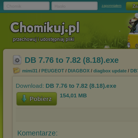
Chomik
Hasło
zapomniałem
DB 7.76 to 7.82 (8.18).exe
mimi31
/
PEUGEOT
/
DIAGBOX
/
diagbox update
/
DB7
Download:
DB 7.76 to 7.82 (8.18).exe
154,01 MB
Pobierz
Komentarze: