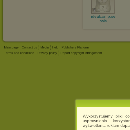
idealcomp.se
rwis
Main page
Contact us
Media
Help
Publishers Platform
Terms and conditions
Privacy policy
Report copyright infringement
Wykorzystujemy pliki c
usprawnienia korzyst
wyświetlenia reklam dop