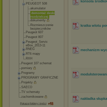
konsola środk
PEUGEOT 508
akumulator
demontaż deski
rozdzielcze
j
dokumenty
Rozmieszcze
nie
kratka wlotu p
bezpiecznik
ów
Peugeot 607
Peugeot 807
Peugeot_Servic
eBox_2013-11
RNEG
mechanizm wyc
RT6 mapy
RXH
Peugeot 107 schemat
pomiary
Programy
modułsterowani
PROGRAMY GRAFICZNE
Projekty
SAECO
TV schematy
zachomikowane
nakładka słupk
Pokazuj foldery i treści