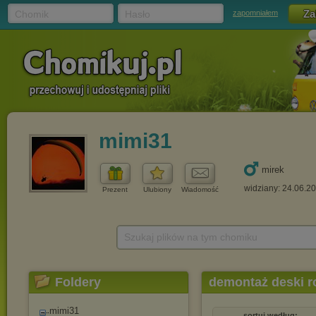
Chomik
Hasło
zapomniałem
mimi31
mirek
widziany: 24.06.2
Prezent
Ulubiony
Wiadomość
Szukaj plików na tym chomiku
Foldery
demontaż deski ro
mimi31
sortuj według: