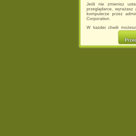
Jeśli nie zmienisz ust
przeglądarce, wyrażasz
komputerze przez admin
Corporation.
W każdej chwili możesz
cookies w swojej przeglą
w naszej Pol
Prze
http://chomikuj.pl/Polity
Jednocześnie informuje
może spowodować ogr
Chomikuj.pl.
W przypadku braku twojej
prosimy o opuszczenie se
Wykorzystanie plików c
(dostosowanie reklam do
działań marketingowych).
Wyrażenie sprzeciwu spo
będzie dopasowana do Tw
wyświetlona przypadkowo
Istnieje możliwość zmian
sposób uniemożliwiając
urządzeniu końcowym. M
dokonując odpowiednich