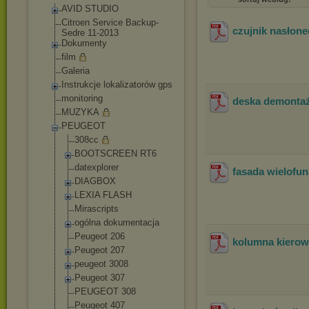
AVID STUDIO
Citroen Service Backup-
czujnik nasłon
Sedre 11-2013
Dokumenty
film
Galeria
Instrukcje lokalizatorów gps
monitoring
deska demonta
MUZYKA
PEUGEOT
308cc
BOOTSCREEN RT6
datexplorer
fasada wielofu
DIAGBOX
LEXIA FLASH
Mirascripts
ogólna dokumentacja
Peugeot 206
kolumna kierow
Peugeot 207
peugeot 3008
Peugeot 307
PEUGEOT 308
Peugeot 407