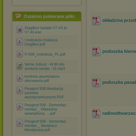
Ostatnio pobierane pliki
okładzina prze
DiagBox Update V7.XX to
V7.44.exe
! instrukcja instalacji
DiagBox.pdf
poduszka kier
P-508_instrukcja_PL.pdf
Verne Juliusz - W 80 dni
dookola swiata - 31.mp3
kontrola akumulatora
sterowania.pdf
poduszka pasa
Peugeot 508 likwidacja
szumów
aerodynamicznych.PDF
Peugeot 508 - Demontaż-
montaż _ Okładziny
radioodtwarzac
wewnętrzne, ....pdf
Peugeot 508 - Demontaż-
montaż _ Skraplacz
klimatyzacji.pdf