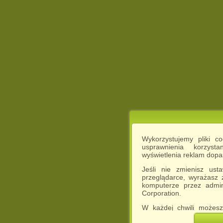
Wykorzystujemy pliki c
usprawnienia korzyst
wyświetlenia reklam dop
Jeśli nie zmienisz ust
przeglądarce, wyrażasz
komputerze przez admin
Corporation.
W każdej chwili możesz
cookies w swojej przeglą