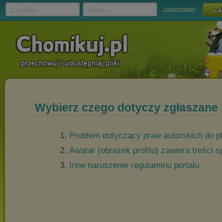
Chomik
Hasło
zapomniałem
Wybierz czego dotyczy zgłaszane
Problem dotyczący praw autorskich do p
Awatar (obrazek profilu) zawiera treści
Inne naruszenie regulaminu portalu